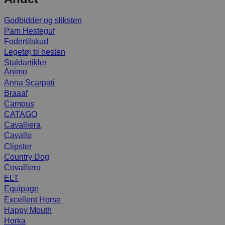
Godbidder og sliksten
Pam Hesteguf
Fodertilskud
Legetøj til hesten
Staldartikler
Animo
Anna Scarpati
Braaaf
Campus
CATAGO
Cavalliera
Cavallo
Clipster
Country Dog
Covalliero
ELT
Equipage
Excellent Horse
Happy Mouth
Horka