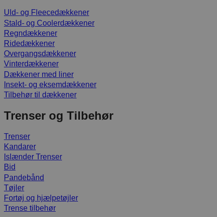
Uld- og Fleecedækkener
Stald- og Coolerdækkener
Regndækkener
Ridedækkener
Overgangsdækkener
Vinterdækkener
Dækkener med liner
Insekt- og eksemdækkener
Tilbehør til dækkener
Trenser og Tilbehør
Trenser
Kandarer
Islænder Trenser
Bid
Pandebånd
Tøjler
Fortøj og hjælpetøjler
Trense tilbehør