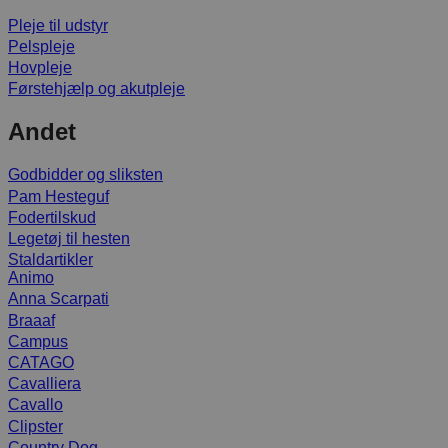
Pleje til udstyr
Pelspleje
Hovpleje
Førstehjælp og akutpleje
Andet
Godbidder og sliksten
Pam Hesteguf
Fodertilskud
Legetøj til hesten
Staldartikler
Animo
Anna Scarpati
Braaaf
Campus
CATAGO
Cavalliera
Cavallo
Clipster
Country Dog