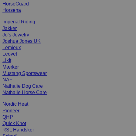
HorseGuard
Horsena
Imperial Riding
Jakker
Jo’s Jewelry
Joshua Jones UK
Lemieux
Leovet
LikIt
Mærker
Mustang Sportswear
NAF
Nathalie Dog Care
Nathalie Horse Care
Nordic Heat
Pioneer
QHP
Quick Knot
RSL Handsker