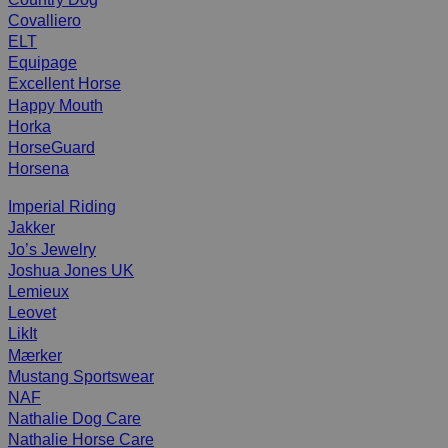
Covalliero
ELT
Equipage
Excellent Horse
Happy Mouth
Horka
HorseGuard
Horsena
Imperial Riding
Jakker
Jo’s Jewelry
Joshua Jones UK
Lemieux
Leovet
LikIt
Mærker
Mustang Sportswear
NAF
Nathalie Dog Care
Nathalie Horse Care