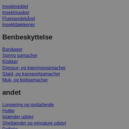
Insektmiddel
Insektmasker
Fluepandebånd
Insektdækkener
Benbeskyttelse
Bandager
Spring gamacher
Klokker
Dressur- og træningsgamacher
Stald- og transportgamacher
Muk- og foldgamacher
andet
Longering og jordarbejde
Hutter
Islænder udstyr
Shetlænder og miniature udstyr