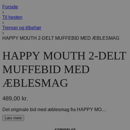
Forside
›
Til hesten
›
Trenser og tilbehør
›
HAPPY MOUTH 2-DELT MUFFEBID MED ÆBLESMAG
HAPPY MOUTH 2-DELT
MUFFEBID MED
ÆBLESMAG
489,00
kr.
Det originale bid med æblesmag fra HAPPY MOUTH.Hesten kan lide den vedvarende æblesmag på biddet, da det stimulerer bedre sug på biddet.Glat plastoverdel, bidringe og led af rustfrit stål. Tykkelse: 20 mm, Ringe: Ø 70 mm
STØRRELSE