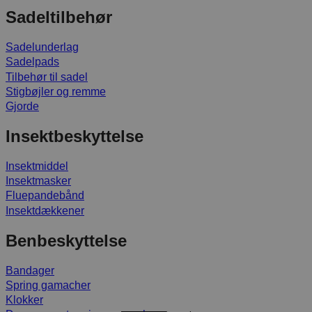
Sadeltilbehør
Sadelunderlag
Sadelpads
Tilbehør til sadel
Stigbøjler og remme
Gjorde
Insektbeskyttelse
Insektmiddel
Insektmasker
Fluepandebånd
Insektdækkener
Benbeskyttelse
Bandager
Spring gamacher
Klokker