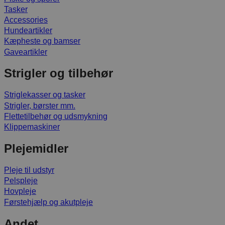
Tasker
Accessories
Hundeartikler
Kæpheste og bamser
Gaveartikler
Strigler og tilbehør
Striglekasser og tasker
Strigler, børster mm.
Flettetilbehør og udsmykning
Klippemaskiner
Plejemidler
Pleje til udstyr
Pelspleje
Hovpleje
Førstehjælp og akutpleje
Andet