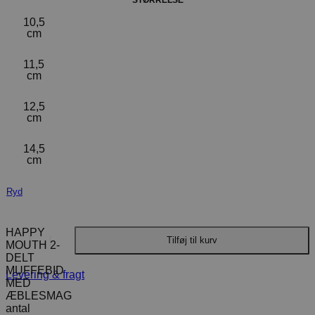
10,5
cm
11,5
cm
12,5
cm
14,5
cm
Ryd
HAPPY
Tilføj til kurv
MOUTH 2-
DELT
MUFFEBID
Levering & fragt
MED
ÆBLESMAG
antal