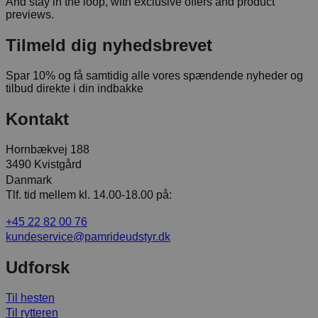
And stay in the loop, with exclusive offers and product
previews.
Tilmeld dig nyhedsbrevet
Spar 10% og få samtidig alle vores spændende nyheder og
tilbud direkte i din indbakke
Kontakt
Hornbækvej 188
3490 Kvistgård
Danmark
Tlf. tid mellem kl. 14.00-18.00 på:
+45 22 82 00 76
kundeservice@pamrideudstyr.dk
Udforsk
Til hesten
Til rytteren