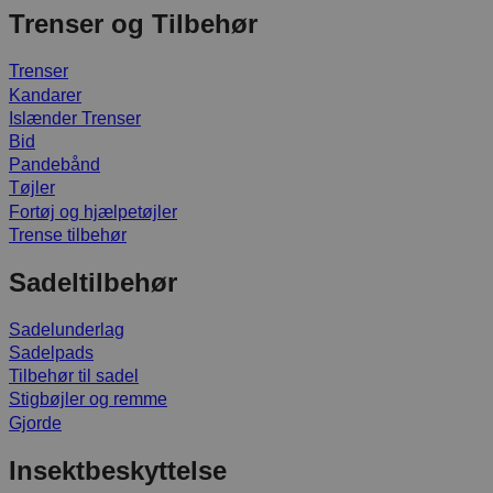
Trenser og Tilbehør
Trenser
Kandarer
Islænder Trenser
Bid
Pandebånd
Tøjler
Fortøj og hjælpetøjler
Trense tilbehør
Sadeltilbehør
Sadelunderlag
Sadelpads
Tilbehør til sadel
Stigbøjler og remme
Gjorde
Insektbeskyttelse