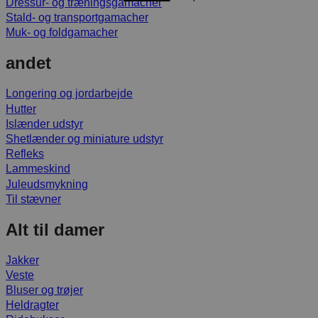
Dressur- og træningsgamacher
Stald- og transportgamacher
Muk- og foldgamacher
andet
Longering og jordarbejde
Hutter
Islænder udstyr
Shetlænder og miniature udstyr
Refleks
Lammeskind
Juleudsmykning
Til stævner
Alt til damer
Jakker
Veste
Bluser og trøjer
Heldragter