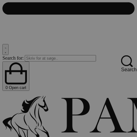
Search for:
Search
0
Open cart