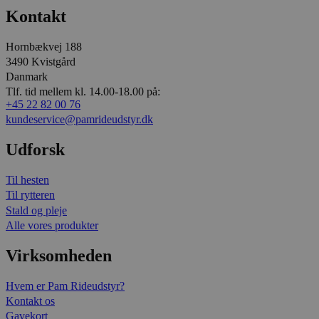
Kontakt
Hornbækvej 188
3490 Kvistgård
Danmark
Tlf. tid mellem kl. 14.00-18.00 på:
+45 22 82 00 76
kundeservice@pamrideudstyr.dk
Udforsk
Til hesten
Til rytteren
Stald og pleje
Alle vores produkter
Virksomheden
Hvem er Pam Rideudstyr?
Kontakt os
Gavekort