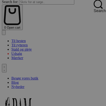
Search for:
Search
0
Open cart
Til hesten
Til rytteren
Stald og pleje
Udsalg
Mærker
Besøg vores butik
Blog
Nyheder