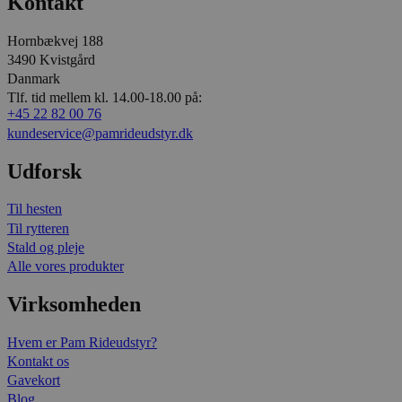
Kontakt
Hornbækvej 188
3490 Kvistgård
Danmark
Tlf. tid mellem kl. 14.00-18.00 på:
+45 22 82 00 76
kundeservice@pamrideudstyr.dk
Udforsk
Til hesten
Til rytteren
Stald og pleje
Alle vores produkter
Virksomheden
Hvem er Pam Rideudstyr?
Kontakt os
Gavekort
Blog