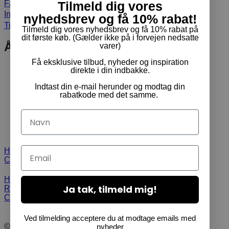
Tilmeld dig vores
Facebook
Instagram
nyhedsbrev og få 10% rabat!
TikTok
Tilmeld dig vores nyhedsbrev og få 10% rabat på
dit første køb. (Gælder ikke på i forvejen nedsatte
Åbningstider
varer)
Få eksklusive tilbud, nyheder og inspiration
Mandag:
12.00-18.00
direkte i din indbakke.
Tirsdag:
12.00-18.00
Indtast din e-mail herunder og modtag din
Onsdag:
12.00-18.00
rabatkode med det samme.
Torsdag:
12.00-18.00
Fredag:
12.00-18.00
Navn
Lørdag:
10.00-14.00
Søndag:
Lukket
Email
Handelsbetingelser
Returnering & ombytning
Cookie- og privatpolitik
Handelsbetingelser
Ja tak, tilmeld mig!
Returnering & ombytning
Cookie- og privatpolitik
Ved tilmelding acceptere du at modtage emails med
© Pam Rideudstyr ApS 2024 | Alle rettigheder forbeholdt.
nyheder