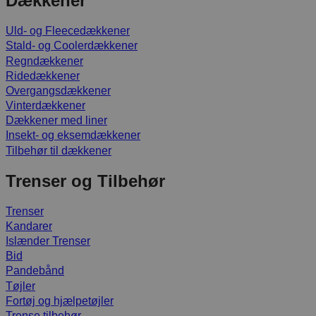
Dækkener
Uld- og Fleecedækkener
Stald- og Coolerdækkener
Regndækkener
Ridedækkener
Overgangsdækkener
Vinterdækkener
Dækkener med liner
Insekt- og eksemdækkener
Tilbehør til dækkener
Trenser og Tilbehør
Trenser
Kandarer
Islænder Trenser
Bid
Pandebånd
Tøjler
Fortøj og hjælpetøjler
Trense tilbehør