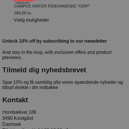
har
UDSOLGT
på
CAMPUS VINTER RIDEHANDSKE “GRIP”
flere
varesiden
varianter.
289,00
kr.
Mulighederne
Dette
Vælg muligheder
kan
vare
vælges
har
på
flere
varesiden
varianter.
Unlock 10% off by subscribing to our newsletter
Mulighederne
kan
And stay in the loop, with exclusive offers and product
vælges
previews.
på
varesiden
Tilmeld dig nyhedsbrevet
Spar 10% og få samtidig alle vores spændende nyheder og
tilbud direkte i din indbakke
Kontakt
Hornbækvej 188
3490 Kvistgård
Danmark