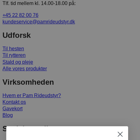
Tlf. tid mellem kl. 14.00-18.00 på:
+45 22 82 00 76
kundeservice@pamrideudstyr.dk
Udforsk
Til hesten
Til rytteren
Stald og pleje
Alle vores produkter
Virksomheden
Hvem er Pam Rideudstyr?
Kontakt os
Gavekort
Blog
Sociale medier