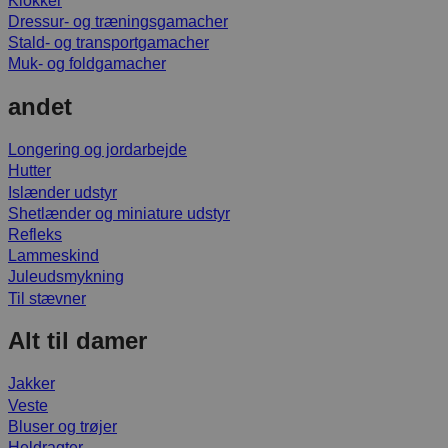
Klokker
Dressur- og træningsgamacher
Stald- og transportgamacher
Muk- og foldgamacher
andet
Longering og jordarbejde
Hutter
Islænder udstyr
Shetlænder og miniature udstyr
Refleks
Lammeskind
Juleudsmykning
Til stævner
Alt til damer
Jakker
Veste
Bluser og trøjer
Heldragter