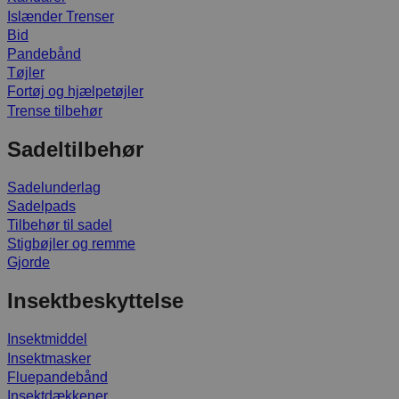
Islænder Trenser
Bid
Pandebånd
Tøjler
Fortøj og hjælpetøjler
Trense tilbehør
Sadeltilbehør
Sadelunderlag
Sadelpads
Tilbehør til sadel
Stigbøjler og remme
Gjorde
Insektbeskyttelse
Insektmiddel
Insektmasker
Fluepandebånd
Insektdækkener