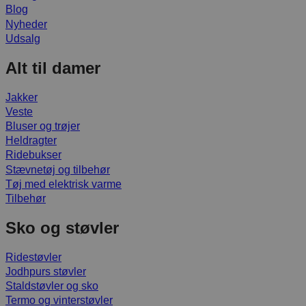
Blog
Nyheder
Udsalg
Alt til damer
Jakker
Veste
Bluser og trøjer
Heldragter
Ridebukser
Stævnetøj og tilbehør
Tøj med elektrisk varme
Tilbehør
Sko og støvler
Ridestøvler
Jodhpurs støvler
Staldstøvler og sko
Termo og vinterstøvler