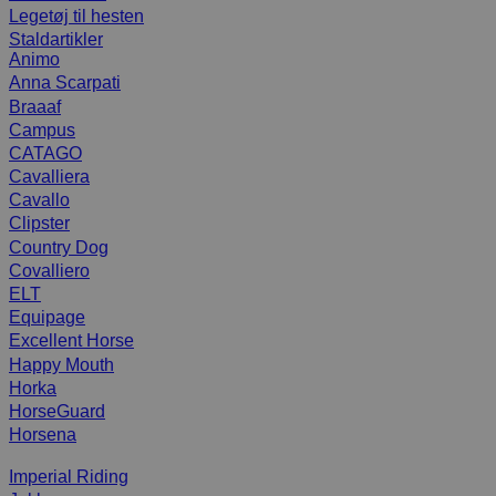
Legetøj til hesten
Staldartikler
Animo
Anna Scarpati
Braaaf
Campus
CATAGO
Cavalliera
Cavallo
Clipster
Country Dog
Covalliero
ELT
Equipage
Excellent Horse
Happy Mouth
Horka
HorseGuard
Horsena
Imperial Riding