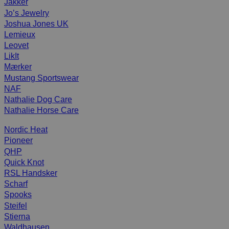
Jakker
Jo’s Jewelry
Joshua Jones UK
Lemieux
Leovet
LikIt
Mærker
Mustang Sportswear
NAF
Nathalie Dog Care
Nathalie Horse Care
Nordic Heat
Pioneer
QHP
Quick Knot
RSL Handsker
Scharf
Spooks
Steifel
Stierna
Waldhausen