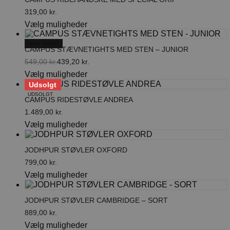
flere
varesiden
varianter.
319,00
kr.
Mulighederne
Dette
Vælg muligheder
kan
vare
vælges
har
-20% RABAT
på
CAMPUS STÆVNETIGHTS MED STEN – JUNIOR
flere
varesiden
varianter.
549,00
kr.
439,20
kr.
Den
Den
Mulighederne
Dette
Vælg muligheder
oprindelige
aktuelle
kan
vare
Udsolgt
pris
pris
vælges
har
var:
er:
UDSOLGT
på
CAMPUS RIDESTØVLE ANDREA
flere
549,00 kr..
439,20 kr..
varesiden
varianter.
1.489,00
kr.
Mulighederne
Dette
Vælg muligheder
kan
vare
vælges
har
på
JODHPUR STØVLER OXFORD
flere
varesiden
varianter.
799,00
kr.
Mulighederne
Dette
Vælg muligheder
kan
vare
vælges
har
på
JODHPUR STØVLER CAMBRIDGE – SORT
flere
varesiden
varianter.
889,00
kr.
Mulighederne
Dette
Vælg muligheder
kan