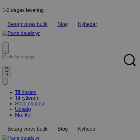
Skip
1-2 dages levering
F
to
content
Besøg vores butik
Blog
Nyheder
Search
for:
Sear
Open
0
cart
Til hesten
Til rytteren
Stald og pleje
Udsalg
Mærker
Besøg vores butik
Blog
Nyheder