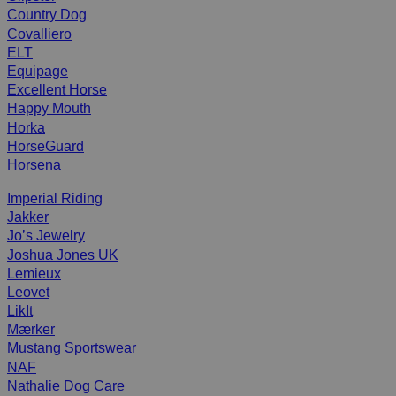
Country Dog
Covalliero
ELT
Equipage
Excellent Horse
Happy Mouth
Horka
HorseGuard
Horsena
Imperial Riding
Jakker
Jo’s Jewelry
Joshua Jones UK
Lemieux
Leovet
LikIt
Mærker
Mustang Sportswear
NAF
Nathalie Dog Care