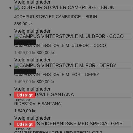
Dette
Vælg muligheder
oprindelige
aktuelle
kan
vare
pris
pris
vælges
har
var:
er:
på
JODHPUR STØVLER CAMBRIDGE – BRUN
flere
669,00 kr..
535,20 kr..
varesiden
varianter.
889,00
kr.
Mulighederne
Dette
Vælg muligheder
kan
vare
vælges
har
-47% RABAT
på
CAMPUS VINTERSTØVLE M. ULDFOR – COCO
flere
varesiden
varianter.
1.499,00
kr.
800,00
kr.
Den
Den
Mulighederne
Dette
Vælg muligheder
oprindelige
aktuelle
kan
vare
pris
pris
vælges
har
-47% RABAT
var:
er:
på
CAMPUS VINTERSTØVLE M. FOR – DERBY
flere
1.499,00 kr..
800,00 kr..
varesiden
varianter.
1.499,00
kr.
800,00
kr.
Den
Den
Mulighederne
Dette
Vælg muligheder
oprindelige
aktuelle
kan
vare
Udsolgt
pris
pris
vælges
har
var:
er:
UDSOLGT
på
RIDESTØVLE SANTANA
flere
1.499,00 kr..
800,00 kr..
varesiden
varianter.
1.849,00
kr.
Mulighederne
Dette
Vælg muligheder
kan
vare
Udsolgt
vælges
har
UDSOLGT
på
CAMPUS RIDEHANDSKE MED SPECIAL GRIP