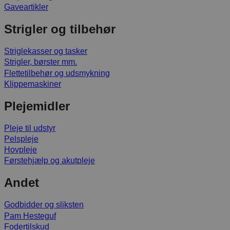
Gaveartikler
Strigler og tilbehør
Striglekasser og tasker
Strigler, børster mm.
Flettetilbehør og udsmykning
Klippemaskiner
Plejemidler
Pleje til udstyr
Pelspleje
Hovpleje
Førstehjælp og akutpleje
Andet
Godbidder og sliksten
Pam Hesteguf
Fodertilskud