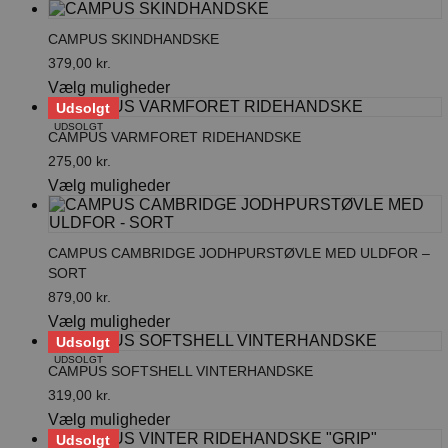
vare
vælges
har
på
CAMPUS SKINDHANDSKE
flere
varesiden
varianter.
379,00
kr.
Mulighederne
Dette
Vælg muligheder
kan
vare
Udsolgt
vælges
har
UDSOLGT
på
CAMPUS VARMFORET RIDEHANDSKE
flere
varesiden
varianter.
275,00
kr.
Mulighederne
Dette
Vælg muligheder
kan
vare
vælges
har
på
flere
varesiden
CAMPUS CAMBRIDGE JODHPURSTØVLE MED ULDFOR –
varianter.
SORT
Mulighederne
kan
879,00
kr.
vælges
Dette
Vælg muligheder
på
vare
Udsolgt
varesiden
har
UDSOLGT
CAMPUS SOFTSHELL VINTERHANDSKE
flere
varianter.
319,00
kr.
Mulighederne
Dette
Vælg muligheder
kan
vare
Udsolgt
vælges