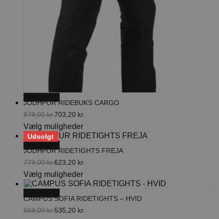
-20% RABAT
JODHPUR RIDEBUKS CARGO
879,00
kr.
703,20
kr.
Den
Den
Dette
Vælg muligheder
oprindelige
aktuelle
vare
Udsolgt
pris
pris
har
-20% RABAT
var:
er:
UDSOLGT
JODHPUR RIDETIGHTS FREJA
flere
879,00 kr..
703,20 kr..
varianter.
779,00
kr.
623,20
kr.
Den
Den
Mulighederne
Dette
Vælg muligheder
oprindelige
aktuelle
kan
vare
pris
pris
vælges
har
-20% RABAT
var:
er:
på
CAMPUS SOFIA RIDETIGHTS – HVID
flere
779,00 kr..
623,20 kr..
varesiden
varianter.
669,00
kr.
535,20
kr.
Den
Den
Mulighederne