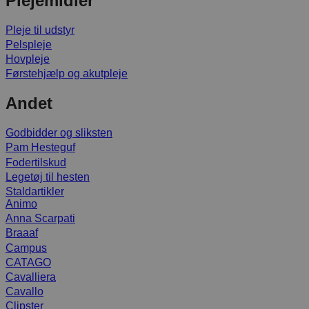
Plejemidler
Pleje til udstyr
Pelspleje
Hovpleje
Førstehjælp og akutpleje
Andet
Godbidder og sliksten
Pam Hesteguf
Fodertilskud
Legetøj til hesten
Staldartikler
Animo
Anna Scarpati
Braaaf
Campus
CATAGO
Cavalliera
Cavallo
Clipster