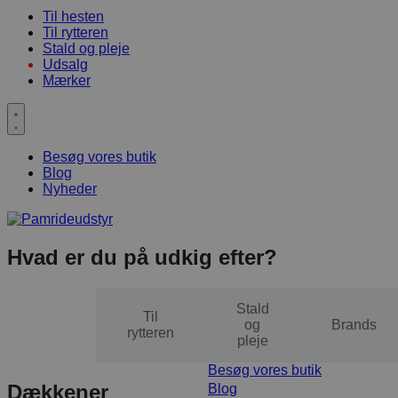
Til hesten
Til rytteren
Stald og pleje
Udsalg
Mærker
Besøg vores butik
Blog
Nyheder
Hvad er du på udkig efter?
Stald
Til
Til
og
Brands
hesten
rytteren
pleje
Besøg vores butik
Dækkener
Blog