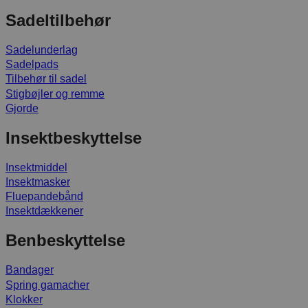
Sadeltilbehør
Sadelunderlag
Sadelpads
Tilbehør til sadel
Stigbøjler og remme
Gjorde
Insektbeskyttelse
Insektmiddel
Insektmasker
Fluepandebånd
Insektdækkener
Benbeskyttelse
Bandager
Spring gamacher
Klokker