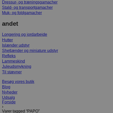
Dressur- og træningsgamacher
Stald- og transportgamacher
Muk- og foldgamacher
andet
Longering og jordarbejde
Hutter
Islænder udstyr
Shetlænder og miniature udstyr
Refleks
Lammeskind
Juleudsmykning
Til stævner
Besøg vores butik
Blog
Nyheder
Udsalg
Forside
›
Varer tagged “PAPO”