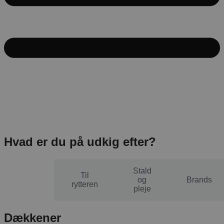
Hvad er du på udkig efter?
Stald
Til
Til
og
Brands
hesten
rytteren
pleje
Dækkener