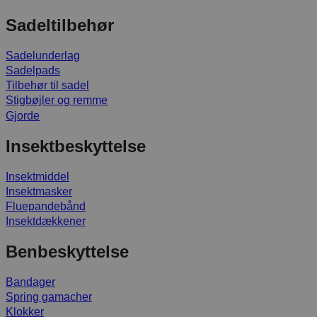
Sadeltilbehør
Sadelunderlag
Sadelpads
Tilbehør til sadel
Stigbøjler og remme
Gjorde
Insektbeskyttelse
Insektmiddel
Insektmasker
Fluepandebånd
Insektdækkener
Benbeskyttelse
Bandager
Spring gamacher
Klokker