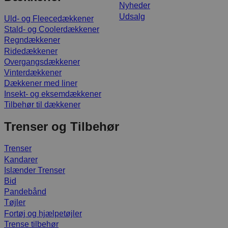
Nyheder
Udsalg
Uld- og Fleecedækkener
Stald- og Coolerdækkener
Regndækkener
Ridedækkener
Overgangsdækkener
Vinterdækkener
Dækkener med liner
Insekt- og eksemdækkener
Tilbehør til dækkener
Trenser og Tilbehør
Trenser
Kandarer
Islænder Trenser
Bid
Pandebånd
Tøjler
Fortøj og hjælpetøjler
Trense tilbehør