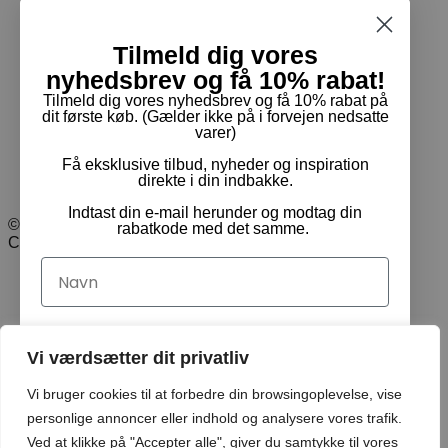
Handelsbetingelser
Tilmeld dig vores
Returnering & ombytning
nyhedsbrev og få 10% rabat!
Cookie- og privatpolitik
Tilmeld dig vores nyhedsbrev og få 10% rabat på
dit første køb. (Gælder ikke på i forvejen nedsatte
Handelsbetingelser
varer)
Returnering & ombytning
Cookie- og privatpolitik
Få eksklusive tilbud, nyheder og inspiration
direkte i din indbakke.
Indtast din e-mail herunder og modtag din
© Pam Rideudstyr ApS 2024 | Alle rettigheder forbeholdt.
rabatkode med det samme.
CVR: 35413499
Navn
Email
Vi værdsætter dit privatliv
Vi bruger cookies til at forbedre din browsingoplevelse, vise
Ja tak, tilmeld mig!
personlige annoncer eller indhold og analysere vores trafik.
Ved at klikke på "Accepter alle", giver du samtykke til vores