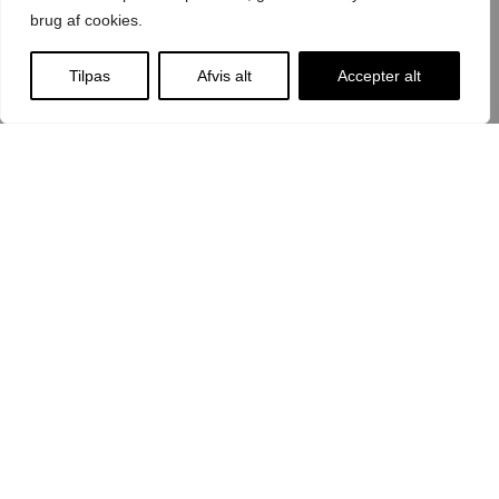
brug af cookies.
Ved tilmelding acceptere du at modtage emails med
nyheder
Tilpas
Afvis alt
Accepter alt