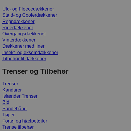
Uld- og Fleecedækkener
Stald- og Coolerdækkener
Regndækkener
Ridedækkener
Overgangsdækkener
Vinterdækkener
Dækkener med liner
Insekt- og eksemdækkener
Tilbehør til dækkener
Trenser og Tilbehør
Trenser
Kandarer
Islænder Trenser
Bid
Pandebånd
Tøjler
Fortøj og hjælpetøjler
Trense tilbehør