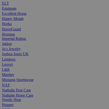
ELT
Equipage
Excellent Horse
Happy Mouth
Horka
HorseGuard
Horsena
Imperial Riding
Jakker
Jo’s Jewelry
Joshua Jones UK
Lemieux
Leovet
LikIt
Mærker
Mustang Sportswear
NAF
Nathalie Dog Care
Nathalie Horse Care
Nordic Heat
Pioneer