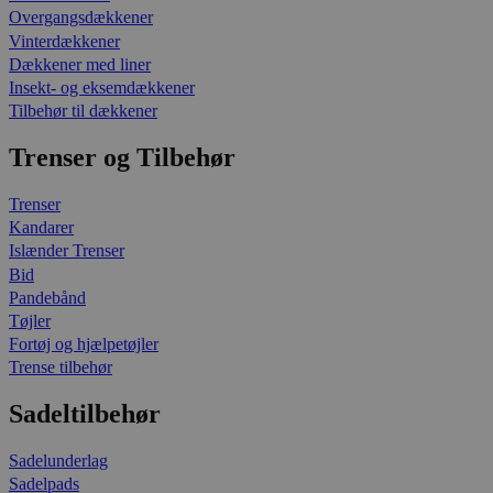
Overgangsdækkener
Vinterdækkener
Dækkener med liner
Insekt- og eksemdækkener
Tilbehør til dækkener
Trenser og Tilbehør
Trenser
Kandarer
Islænder Trenser
Bid
Pandebånd
Tøjler
Fortøj og hjælpetøjler
Trense tilbehør
Sadeltilbehør
Sadelunderlag
Sadelpads