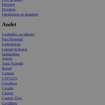
Pelspleje
Hovpleje
Førstehjælp og akutpleje
Andet
Godbidder og sliksten
Pam Hesteguf
Fodertilskud
Legetøj til hesten
Staldartikler
Animo
Anna Scarpati
Braaaf
Campus
CATAGO
Cavalliera
Cavallo
Clipster
Country Dog
Covalliero