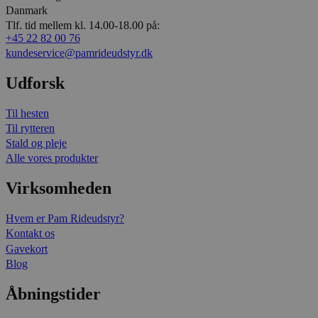
Danmark
Tlf. tid mellem kl. 14.00-18.00 på:
+45 22 82 00 76
kundeservice@pamrideudstyr.dk
Udforsk
Til hesten
Til rytteren
Stald og pleje
Alle vores produkter
Virksomheden
Hvem er Pam Rideudstyr?
Kontakt os
Gavekort
Blog
Åbningstider