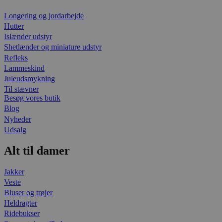
Longering og jordarbejde
Hutter
Islænder udstyr
Shetlænder og miniature udstyr
Refleks
Lammeskind
Juleudsmykning
Til stævner
Besøg vores butik
Blog
Nyheder
Udsalg
Alt til damer
Jakker
Veste
Bluser og trøjer
Heldragter
Ridebukser