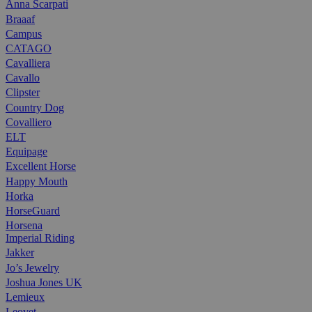
Anna Scarpati
Braaaf
Campus
CATAGO
Cavalliera
Cavallo
Clipster
Country Dog
Covalliero
ELT
Equipage
Excellent Horse
Happy Mouth
Horka
HorseGuard
Horsena
Imperial Riding
Jakker
Jo’s Jewelry
Joshua Jones UK
Lemieux
Leovet