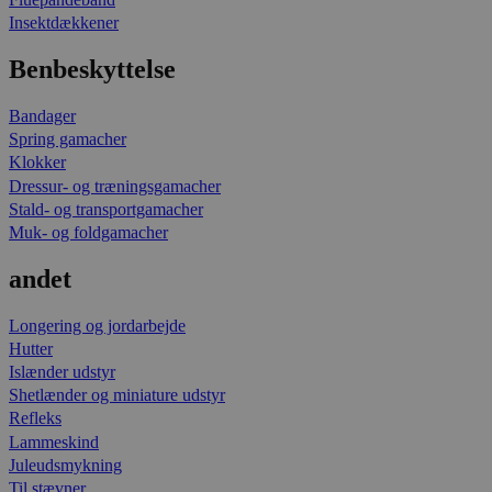
Insektdækkener
Benbeskyttelse
Bandager
Spring gamacher
Klokker
Dressur- og træningsgamacher
Stald- og transportgamacher
Muk- og foldgamacher
andet
Longering og jordarbejde
Hutter
Islænder udstyr
Shetlænder og miniature udstyr
Refleks
Lammeskind
Juleudsmykning
Til stævner