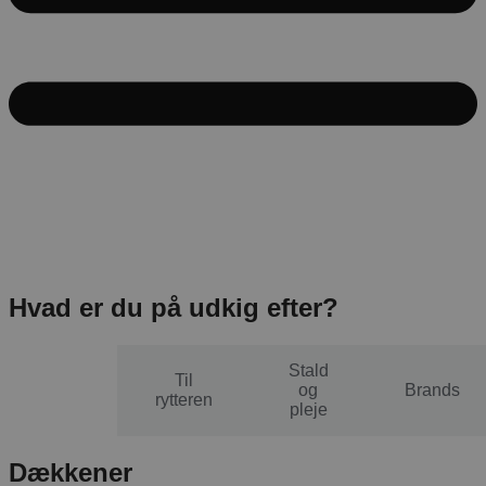
Hvad er du på udkig efter?
Stald
Til
Til
og
Brands
hesten
rytteren
pleje
Dækkener