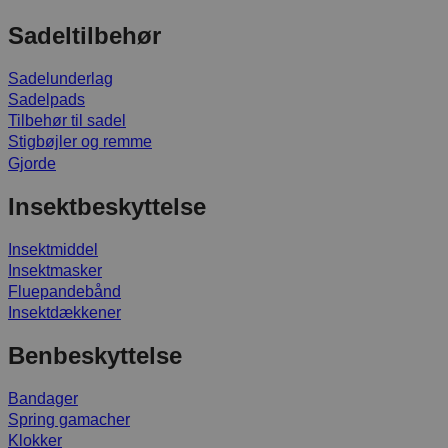
Sadeltilbehør
Sadelunderlag
Sadelpads
Tilbehør til sadel
Stigbøjler og remme
Gjorde
Insektbeskyttelse
Insektmiddel
Insektmasker
Fluepandebånd
Insektdækkener
Benbeskyttelse
Bandager
Spring gamacher
Klokker