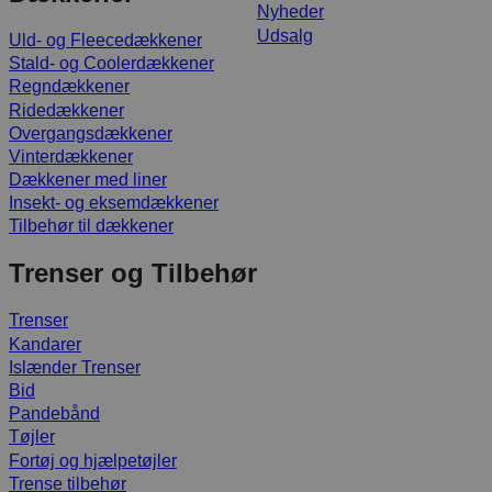
Nyheder
Udsalg
Uld- og Fleecedækkener
Stald- og Coolerdækkener
Regndækkener
Ridedækkener
Overgangsdækkener
Vinterdækkener
Dækkener med liner
Insekt- og eksemdækkener
Tilbehør til dækkener
Trenser og Tilbehør
Trenser
Kandarer
Islænder Trenser
Bid
Pandebånd
Tøjler
Fortøj og hjælpetøjler
Trense tilbehør