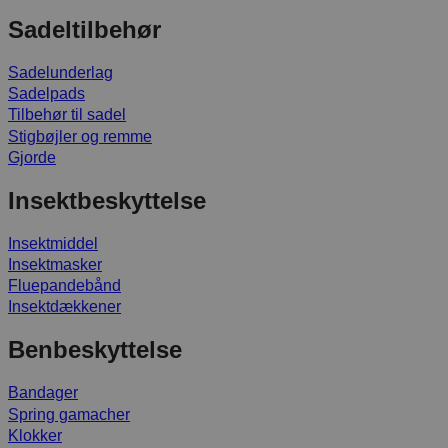
Sadeltilbehør
Sadelunderlag
Sadelpads
Tilbehør til sadel
Stigbøjler og remme
Gjorde
Insektbeskyttelse
Insektmiddel
Insektmasker
Fluepandebånd
Insektdækkener
Benbeskyttelse
Bandager
Spring gamacher
Klokker