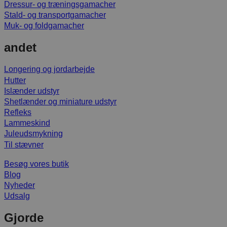
Dressur- og træningsgamacher
Stald- og transportgamacher
Muk- og foldgamacher
andet
Longering og jordarbejde
Hutter
Islænder udstyr
Shetlænder og miniature udstyr
Refleks
Lammeskind
Juleudsmykning
Til stævner
Besøg vores butik
Blog
Nyheder
Udsalg
Gjorde