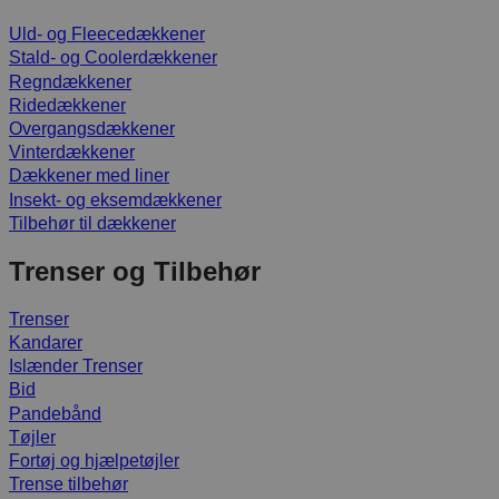
Uld- og Fleecedækkener
Stald- og Coolerdækkener
Regndækkener
Ridedækkener
Overgangsdækkener
Vinterdækkener
Dækkener med liner
Insekt- og eksemdækkener
Tilbehør til dækkener
Trenser og Tilbehør
Trenser
Kandarer
Islænder Trenser
Bid
Pandebånd
Tøjler
Fortøj og hjælpetøjler
Trense tilbehør