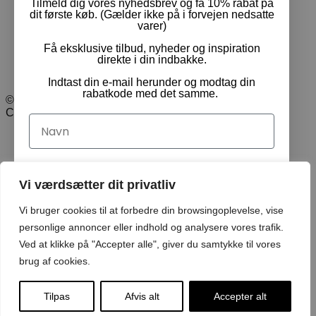
Tilmeld dig vores nyhedsbrev og få 10% rabat på
dit første køb. (Gælder ikke på i forvejen nedsatte
Handelsbetingelser
varer)
Returnering & ombytning
Få eksklusive tilbud, nyheder og inspiration
Cookie- og privatpolitik
direkte i din indbakke.
Indtast din e-mail herunder og modtag din
rabatkode med det samme.
© Pam Rideudstyr ApS 2024 | Alle rettigheder forbeholdt.
CVR: 35413499
Navn
Email
Vi værdsætter dit privatliv
Vi bruger cookies til at forbedre din browsingoplevelse, vise
Ja tak, tilmeld mig!
personlige annoncer eller indhold og analysere vores trafik.
Ved at klikke på "Accepter alle", giver du samtykke til vores
brug af cookies.
Ved tilmelding acceptere du at modtage emails med
nyheder
Tilpas
Afvis alt
Accepter alt