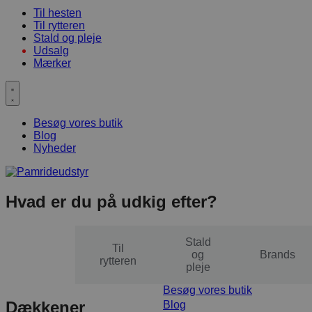
Til hesten
Til rytteren
Stald og pleje
Udsalg
Mærker
Besøg vores butik
Blog
Nyheder
Hvad er du på udkig efter?
Stald
Til
Til
og
Brands
hesten
rytteren
pleje
Besøg vores butik
Dækkener
Blog