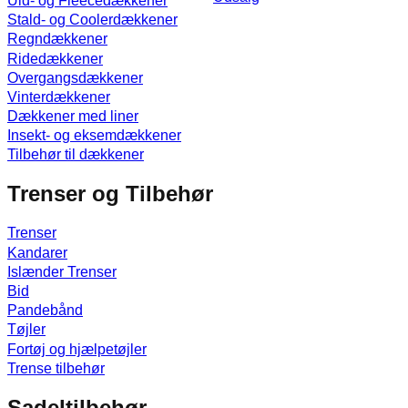
Uld- og Fleecedækkener
Stald- og Coolerdækkener
Regndækkener
Ridedækkener
Overgangsdækkener
Vinterdækkener
Dækkener med liner
Insekt- og eksemdækkener
Tilbehør til dækkener
Trenser og Tilbehør
Trenser
Kandarer
Islænder Trenser
Bid
Pandebånd
Tøjler
Fortøj og hjælpetøjler
Trense tilbehør
Sadeltilbehør