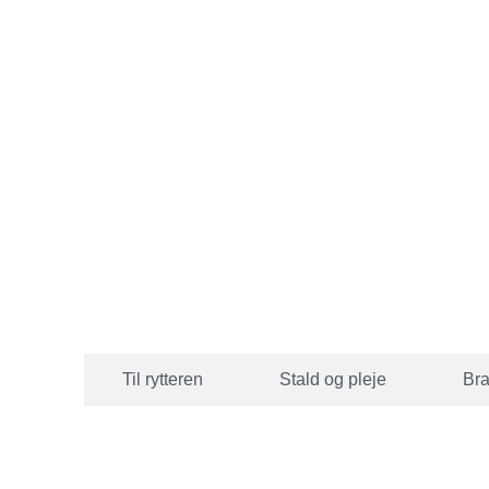
 hesten
Til rytteren
Stald og pleje
Br