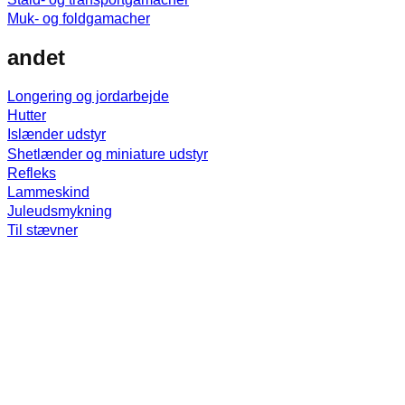
Muk- og foldgamacher
andet
Longering og jordarbejde
Hutter
Islænder udstyr
Shetlænder og miniature udstyr
Refleks
Lammeskind
Juleudsmykning
Til stævner