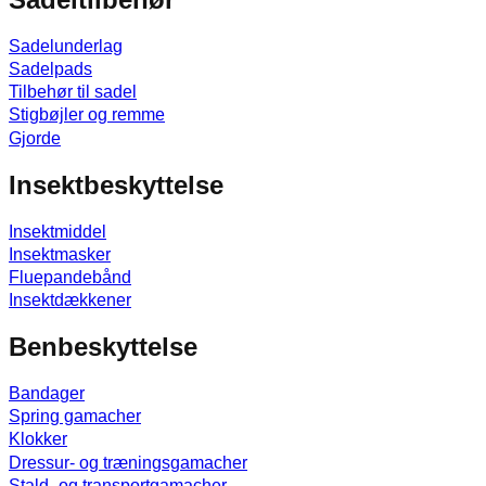
Sadelunderlag
Sadelpads
Tilbehør til sadel
Stigbøjler og remme
Gjorde
Insektbeskyttelse
Insektmiddel
Insektmasker
Fluepandebånd
Insektdækkener
Benbeskyttelse
Bandager
Spring gamacher
Klokker
Dressur- og træningsgamacher
Stald- og transportgamacher