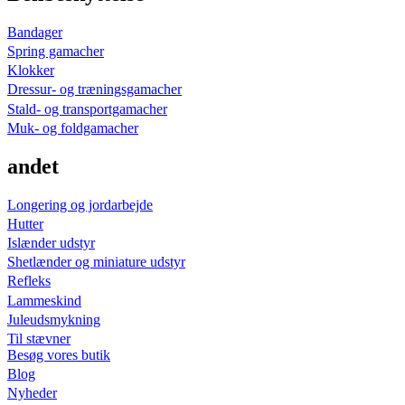
Bandager
Spring gamacher
Klokker
Dressur- og træningsgamacher
Stald- og transportgamacher
Muk- og foldgamacher
andet
Longering og jordarbejde
Hutter
Islænder udstyr
Shetlænder og miniature udstyr
Refleks
Lammeskind
Juleudsmykning
Til stævner
Besøg vores butik
Blog
Nyheder