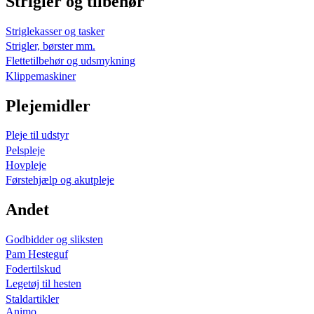
Strigler og tilbehør
Striglekasser og tasker
Strigler, børster mm.
Flettetilbehør og udsmykning
Klippemaskiner
Plejemidler
Pleje til udstyr
Pelspleje
Hovpleje
Førstehjælp og akutpleje
Andet
Godbidder og sliksten
Pam Hesteguf
Fodertilskud
Legetøj til hesten
Staldartikler
Animo