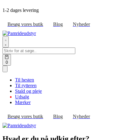
Skip
1-2 dages levering
to
content
Besøg vores butik
Blog
Nyheder
Search
for:
Open
0
cart
Til hesten
Til rytteren
Stald og pleje
Udsalg
Mærker
Besøg vores butik
Blog
Nyheder
Hvad er du på udkig efter?