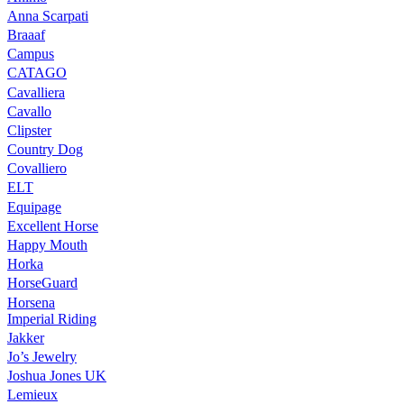
Anna Scarpati
Braaaf
Campus
CATAGO
Cavalliera
Cavallo
Clipster
Country Dog
Covalliero
ELT
Equipage
Excellent Horse
Happy Mouth
Horka
HorseGuard
Horsena
Imperial Riding
Jakker
Jo’s Jewelry
Joshua Jones UK
Lemieux