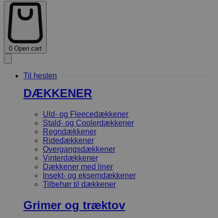
0
Open cart
Til hesten
DÆKKENER
Uld- og Fleecedækkener
Stald- og Coolerdækkener
Regndækkener
Ridedækkener
Overgangsdækkener
Vinterdækkener
Dækkener med liner
Insekt- og eksemdækkener
Tilbehør til dækkener
Grimer og træktov