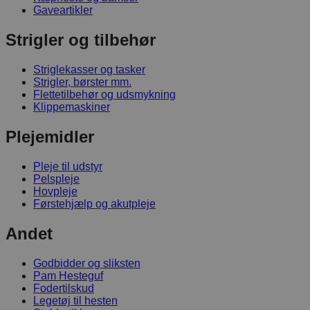
Gaveartikler
Strigler og tilbehør
Striglekasser og tasker
Strigler, børster mm.
Flettetilbehør og udsmykning
Klippemaskiner
Plejemidler
Pleje til udstyr
Pelspleje
Hovpleje
Førstehjælp og akutpleje
Andet
Godbidder og sliksten
Pam Hesteguf
Fodertilskud
Legetøj til hesten