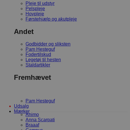
Pleje til udstyr
Pelspleje
Hovpleje
Førstehjælp og akutpleje
Andet
Godbidder og sliksten
Pam Hesteguf
Fodertilskud
Legetøj til hesten
Staldartikler
Fremhævet
Pam Hesteguf
Udsalg
Mærker
Animo
Anna Scarpati
Braaaf