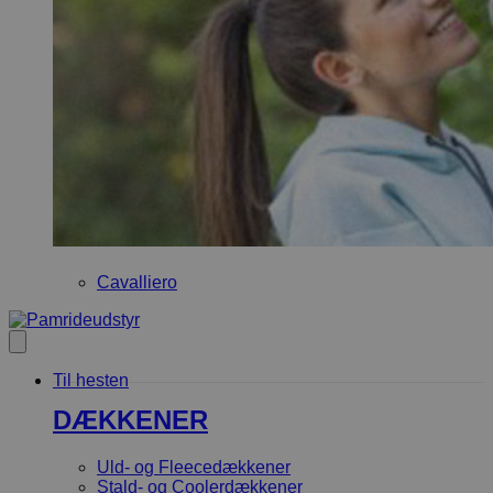
Cavalliero
Til hesten
DÆKKENER
Uld- og Fleecedækkener
Stald- og Coolerdækkener