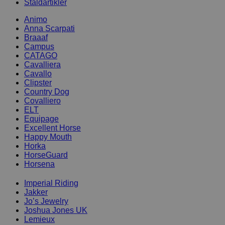
Staldartikler
Animo
Anna Scarpati
Braaaf
Campus
CATAGO
Cavalliera
Cavallo
Clipster
Country Dog
Covalliero
ELT
Equipage
Excellent Horse
Happy Mouth
Horka
HorseGuard
Horsena
Imperial Riding
Jakker
Jo’s Jewelry
Joshua Jones UK
Lemieux