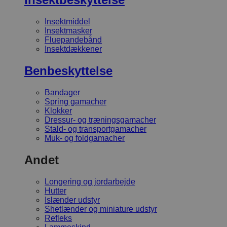
Insektmiddel
Insektmasker
Fluepandebånd
Insektdækkener
Benbeskyttelse
Bandager
Spring gamacher
Klokker
Dressur- og træningsgamacher
Stald- og transportgamacher
Muk- og foldgamacher
Andet
Longering og jordarbejde
Hutter
Islænder udstyr
Shetlænder og miniature udstyr
Refleks