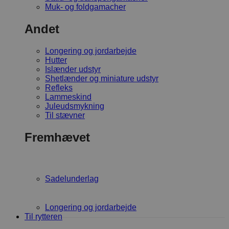
Muk- og foldgamacher
Andet
Longering og jordarbejde
Hutter
Islænder udstyr
Shetlænder og miniature udstyr
Refleks
Lammeskind
Juleudsmykning
Til stævner
Fremhævet
Sadelunderlag
Longering og jordarbejde
Til rytteren