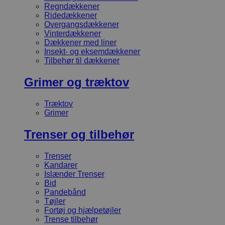
Regndækkener
Ridedækkener
Overgangsdækkener
Vinterdækkener
Dækkener med liner
Insekt- og eksemdækkener
Tilbehør til dækkener
Grimer og træktov
Træktov
Grimer
Trenser og tilbehør
Trenser
Kandarer
Islænder Trenser
Bid
Pandebånd
Tøjler
Fortøj og hjælpetøjler
Trense tilbehør