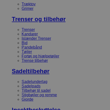
Træktov
Grimer
Trenser og tilbehør
Trenser
Kandarer
Islænder Trenser
Bid
Pandebånd
Tøjler
Fortøj og hjælpetøjler
Trense tilbehør
Sadeltilbehør
Sadelunderlag
Sadelpads
Tilbehør til sadel
Stigbøjler og remme
Gjorde
Insektbeskyttelse