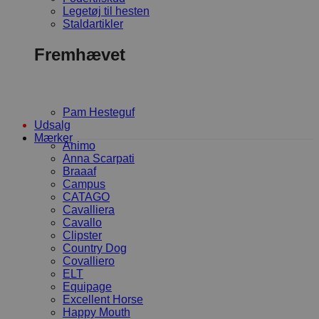
Legetøj til hesten
Staldartikler
Fremhævet
Pam Hesteguf
Udsalg
Mærker
Animo
Anna Scarpati
Braaaf
Campus
CATAGO
Cavalliera
Cavallo
Clipster
Country Dog
Covalliero
ELT
Equipage
Excellent Horse
Happy Mouth