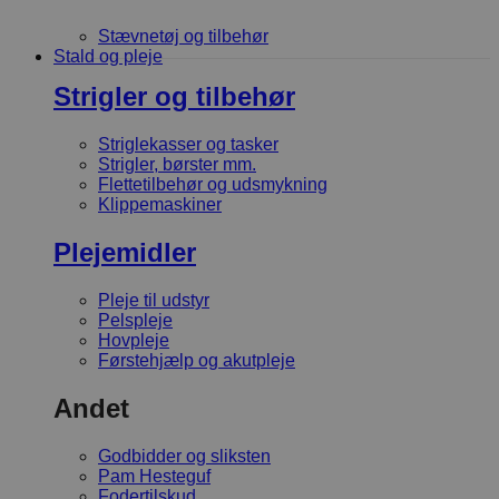
Stævnetøj og tilbehør
Stald og pleje
Strigler og tilbehør
Striglekasser og tasker
Strigler, børster mm.
Flettetilbehør og udsmykning
Klippemaskiner
Plejemidler
Pleje til udstyr
Pelspleje
Hovpleje
Førstehjælp og akutpleje
Andet
Godbidder og sliksten
Pam Hesteguf
Fodertilskud