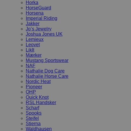
Horka
HorseGuard
Horsena
Imperial Riding
Jakker
Jo’s Jewelry
Joshua Jones UK
Lemieux
Leovet
LikIt
Mærker
Mustang Sportswear
NAF
Nathalie Dog Care
Nathalie Horse Care
Nordic Heat
Pioneer
QHP
Quick Knot
RSL Handsker
Scharf
Spooks
Steifel
Stierna
Waldhausen