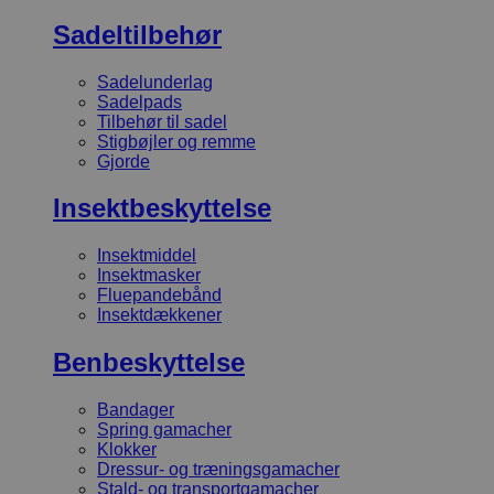
Sadeltilbehør
Sadelunderlag
Sadelpads
Tilbehør til sadel
Stigbøjler og remme
Gjorde
Insektbeskyttelse
Insektmiddel
Insektmasker
Fluepandebånd
Insektdækkener
Benbeskyttelse
Bandager
Spring gamacher
Klokker
Dressur- og træningsgamacher
Stald- og transportgamacher