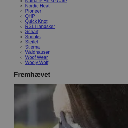
Nathalie Horse Care
Nordic Heat
Pioneer
QHP
Quick Knot
RSL Handsker
Scharf
Spooks
Steifel
Stierna
Waldhausen
Woof Wear
Wooly Wolf
Fremhævet