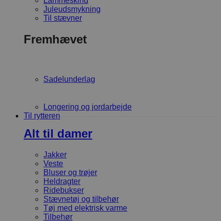
Lammeskind
Juleudsmykning
Til stævner
Fremhævet
Sadelunderlag
Longering og jordarbejde
Til rytteren
Alt til damer
Jakker
Veste
Bluser og trøjer
Heldragter
Ridebukser
Stævnetøj og tilbehør
Tøj med elektrisk varme
Tilbehør