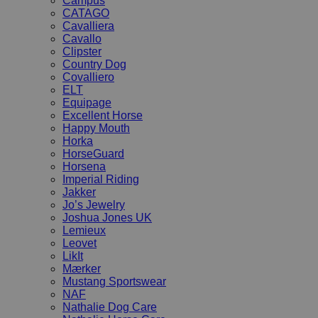
Campus
CATAGO
Cavalliera
Cavallo
Clipster
Country Dog
Covalliero
ELT
Equipage
Excellent Horse
Happy Mouth
Horka
HorseGuard
Horsena
Imperial Riding
Jakker
Jo’s Jewelry
Joshua Jones UK
Lemieux
Leovet
LikIt
Mærker
Mustang Sportswear
NAF
Nathalie Dog Care