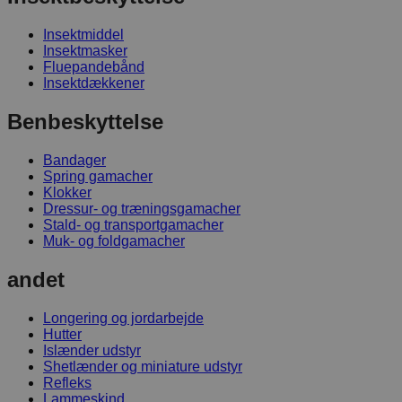
Insektmiddel
Insektmasker
Fluepandebånd
Insektdækkener
Benbeskyttelse
Bandager
Spring gamacher
Klokker
Dressur- og træningsgamacher
Stald- og transportgamacher
Muk- og foldgamacher
andet
Longering og jordarbejde
Hutter
Islænder udstyr
Shetlænder og miniature udstyr
Refleks
Lammeskind