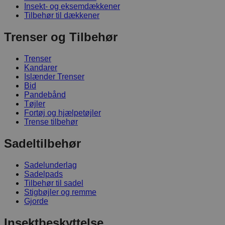
Insekt- og eksemdækkener
Tilbehør til dækkener
Trenser og Tilbehør
Trenser
Kandarer
Islænder Trenser
Bid
Pandebånd
Tøjler
Fortøj og hjælpetøjler
Trense tilbehør
Sadeltilbehør
Sadelunderlag
Sadelpads
Tilbehør til sadel
Stigbøjler og remme
Gjorde
Insektbeskyttelse