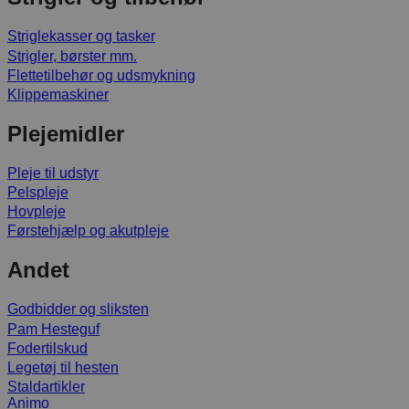
Striglekasser og tasker
Strigler, børster mm.
Flettetilbehør og udsmykning
Klippemaskiner
Plejemidler
Pleje til udstyr
Pelspleje
Hovpleje
Førstehjælp og akutpleje
Andet
Godbidder og sliksten
Pam Hesteguf
Fodertilskud
Legetøj til hesten
Staldartikler
Animo