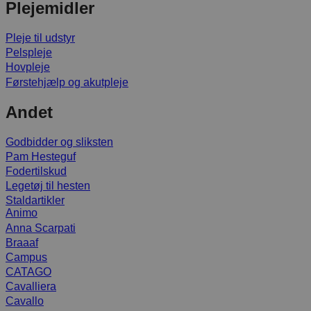
Plejemidler
Pleje til udstyr
Pelspleje
Hovpleje
Førstehjælp og akutpleje
Andet
Godbidder og sliksten
Pam Hesteguf
Fodertilskud
Legetøj til hesten
Staldartikler
Animo
Anna Scarpati
Braaaf
Campus
CATAGO
Cavalliera
Cavallo