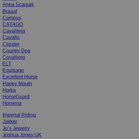
Anna Scarpati
Braaaf
Campus
CATAGO
Cavalliera
Cavallo
Clipster
Country Dog
Covalliero
ELT
Equipage
Excellent Horse
Happy Mouth
Horka
HorseGuard
Horsena
Imperial Riding
Jakker
Jo’s Jewelry
Joshua Jones UK