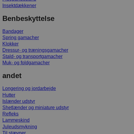
Insektdækkener
Benbeskyttelse
Bandager
Spring gamacher
Klokker
Dressur- og træningsgamacher
Stald- og transportgamacher
Muk- og foldgamacher
andet
Longering og jordarbejde
Hutter
Islænder udstyr
Shetlænder og miniature udstyr
Refleks
Lammeskind
Juleudsmykning
Til stævner