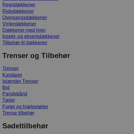
Regndækkener
Ridedækkener
Overgangsdækkener
Vinterdækkener
Dækkener med liner
Insekt- og eksemdækkener
Tilbehør til dækkener
Trenser og Tilbehør
Trenser
Kandarer
Islænder Trenser
Bid
Pandebånd
Tøjler
Fortøj og hjælpetøjler
Trense tilbehør
Sadeltilbehør