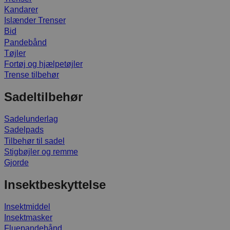
Kandarer
Islænder Trenser
Bid
Pandebånd
Tøjler
Fortøj og hjælpetøjler
Trense tilbehør
Sadeltilbehør
Sadelunderlag
Sadelpads
Tilbehør til sadel
Stigbøjler og remme
Gjorde
Insektbeskyttelse
Insektmiddel
Insektmasker
Fluepandebånd