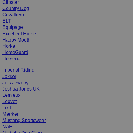
Clipster
Country Dog
Covalliero
ELT
Equipage
Excellent Horse
Happy Mouth
Horka
HorseGuard
Horsena
Imperial Riding
Jakker
Jo’s Jewelry
Joshua Jones UK
Lemieux
Leovet
LikIt
Mærker
Mustang Sportswear
NAF
Nathalie Dog Care