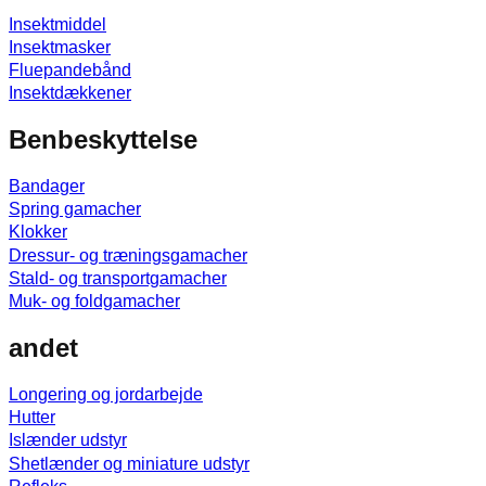
Insektmiddel
Insektmasker
Fluepandebånd
Insektdækkener
Benbeskyttelse
Bandager
Spring gamacher
Klokker
Dressur- og træningsgamacher
Stald- og transportgamacher
Muk- og foldgamacher
andet
Longering og jordarbejde
Hutter
Islænder udstyr
Shetlænder og miniature udstyr