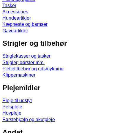
Tasker
Accessories
Hundeartikler
Kæpheste og bamser
Gaveartikler
Strigler og tilbehør
Striglekasser og tasker
Strigler, børster mm.
Flettetilbehør og udsmykning
Klippemaskiner
Plejemidler
Pleje til udstyr
Pelspleje
Hovpleje
Førstehjælp og akutpleje
Andet