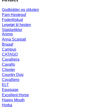
Godbidder og sliksten
Pam Hesteguf
Fodertilskud
Legetøj til hesten
Staldartikler
Animo
Anna Scarpati
Braaaf
Campus
CATAGO
Cavalliera
Cavallo
Clipster
Country Dog
Covalliero
ELT
Equipage
Excellent Horse
Happy Mouth
Horka