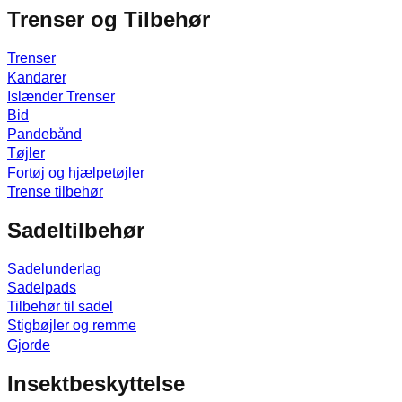
Trenser og Tilbehør
Trenser
Kandarer
Islænder Trenser
Bid
Pandebånd
Tøjler
Fortøj og hjælpetøjler
Trense tilbehør
Sadeltilbehør
Sadelunderlag
Sadelpads
Tilbehør til sadel
Stigbøjler og remme
Gjorde
Insektbeskyttelse