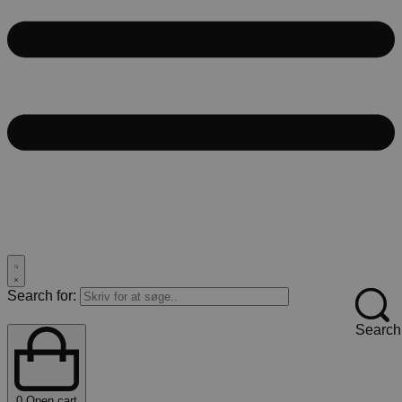
Search for:
Search
0
Open cart