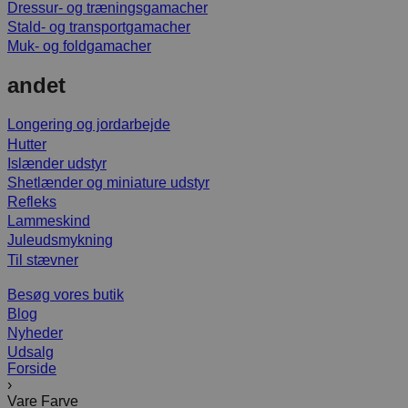
Dressur- og træningsgamacher
Stald- og transportgamacher
Muk- og foldgamacher
andet
Longering og jordarbejde
Hutter
Islænder udstyr
Shetlænder og miniature udstyr
Refleks
Lammeskind
Juleudsmykning
Til stævner
Besøg vores butik
Blog
Nyheder
Udsalg
Forside
›
Vare Farve