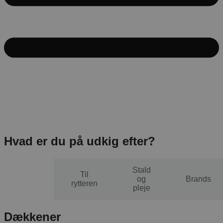
Hvad er du på udkig efter?
Stald
Til
Til
og
Brands
hesten
rytteren
pleje
Dækkener