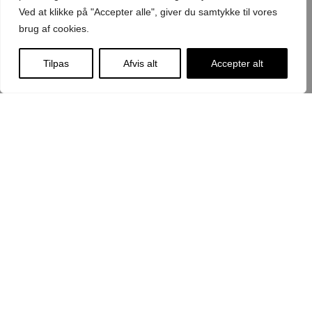
Ved at klikke på "Accepter alle", giver du samtykke til vores
brug af cookies.
Ved tilmelding acceptere du at modtage emails med
nyheder
Tilpas
Afvis alt
Accepter alt