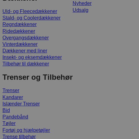
Nyheder
Udsalg
Uld- og Fleecedækkener
Stald- og Coolerdækkener
Regndækkener
Ridedækkener
Overgangsdækkener
Vinterdækkener
Dækkener med liner
Insekt- og eksemdækkener
Tilbehør til dækkener
Trenser og Tilbehør
Trenser
Kandarer
Islænder Trenser
Bid
Pandebånd
Tøjler
Fortøj og hjælpetøjler
Trense tilbehør