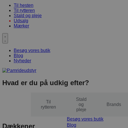
Til hesten
Til rytteren
Stald og pleje
Udsalg
Mærker
Besøg vores butik
Blog
Nyheder
Hvad er du på udkig efter?
Stald
Til
Til
og
Brands
hesten
rytteren
pleje
Besøg vores butik
Dækkener
Blog