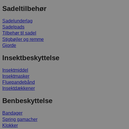
Sadeltilbehør
Sadelunderlag
Sadelpads
Tilbehør til sadel
Stigbøjler og remme
Gjorde
Insektbeskyttelse
Insektmiddel
Insektmasker
Fluepandebånd
Insektdækkener
Benbeskyttelse
Bandager
Spring gamacher
Klokker