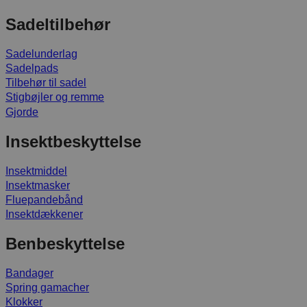
Sadeltilbehør
Sadelunderlag
Sadelpads
Tilbehør til sadel
Stigbøjler og remme
Gjorde
Insektbeskyttelse
Insektmiddel
Insektmasker
Fluepandebånd
Insektdækkener
Benbeskyttelse
Bandager
Spring gamacher
Klokker