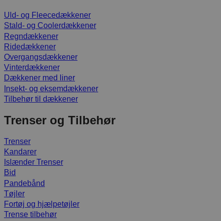
Uld- og Fleecedækkener
Stald- og Coolerdækkener
Regndækkener
Ridedækkener
Overgangsdækkener
Vinterdækkener
Dækkener med liner
Insekt- og eksemdækkener
Tilbehør til dækkener
Trenser og Tilbehør
Trenser
Kandarer
Islænder Trenser
Bid
Pandebånd
Tøjler
Fortøj og hjælpetøjler
Trense tilbehør