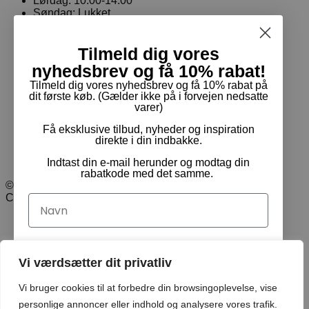
Lørdag:
10.00-14.00
Søndag:
Lukket
Tilmeld dig vores
Handelsbetingelser
nyhedsbrev og få 10% rabat!
Returnering & ombytning
Cookie- og privatpolitik
Tilmeld dig vores nyhedsbrev og få 10% rabat på
dit første køb. (Gælder ikke på i forvejen nedsatte
varer)
Handelsbetingelser
Returnering & ombytning
Få eksklusive tilbud, nyheder og inspiration
Cookie- og privatpolitik
direkte i din indbakke.
Indtast din e-mail herunder og modtag din
rabatkode med det samme.
© Pam Rideudstyr ApS 2024 | Alle rettigheder forbeholdt.
CVR: 35413499
Navn
Email
Vi værdsætter dit privatliv
Vi bruger cookies til at forbedre din browsingoplevelse, vise
Ja tak, tilmeld mig!
personlige annoncer eller indhold og analysere vores trafik.