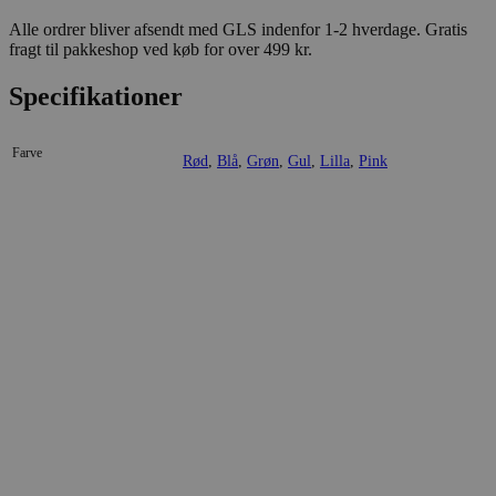
Alle ordrer bliver afsendt med GLS indenfor 1-2 hverdage. Gratis
fragt til pakkeshop ved køb for over 499 kr.
Specifikationer
Farve
Rød
,
Blå
,
Grøn
,
Gul
,
Lilla
,
Pink