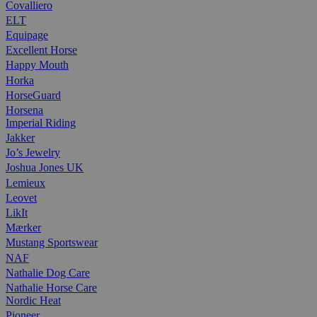
Covalliero
ELT
Equipage
Excellent Horse
Happy Mouth
Horka
HorseGuard
Horsena
Imperial Riding
Jakker
Jo’s Jewelry
Joshua Jones UK
Lemieux
Leovet
LikIt
Mærker
Mustang Sportswear
NAF
Nathalie Dog Care
Nathalie Horse Care
Nordic Heat
Pioneer