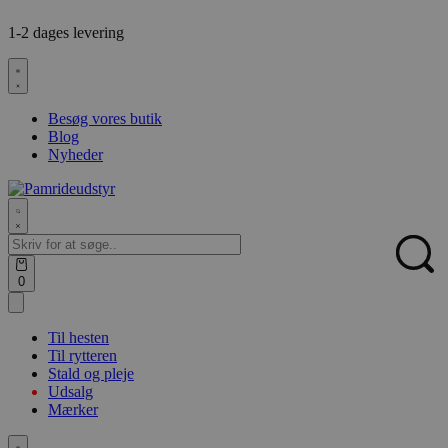
Skip
1-2 dages levering
F
to
content
Besøg vores butik
Blog
Nyheder
Search
for:
Sear
Open
0
cart
Til hesten
Til rytteren
Stald og pleje
Udsalg
Mærker