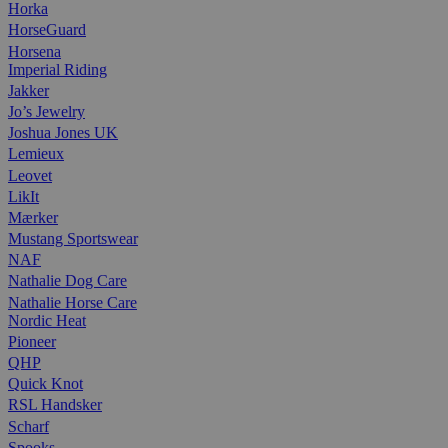
Horka
HorseGuard
Horsena
Imperial Riding
Jakker
Jo’s Jewelry
Joshua Jones UK
Lemieux
Leovet
LikIt
Mærker
Mustang Sportswear
NAF
Nathalie Dog Care
Nathalie Horse Care
Nordic Heat
Pioneer
QHP
Quick Knot
RSL Handsker
Scharf
Spooks