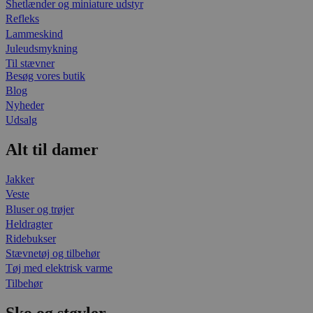
Shetlænder og miniature udstyr
Refleks
Lammeskind
Juleudsmykning
Til stævner
Besøg vores butik
Blog
Nyheder
Udsalg
Alt til damer
Jakker
Veste
Bluser og trøjer
Heldragter
Ridebukser
Stævnetøj og tilbehør
Tøj med elektrisk varme
Tilbehør
Sko og støvler