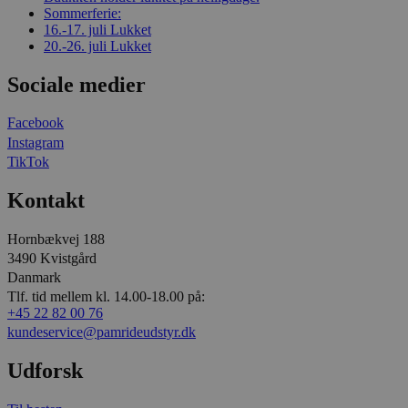
Sommerferie:
16.-17. juli
Lukket
20.-26. juli
Lukket
Sociale medier
Facebook
Instagram
TikTok
Kontakt
Hornbækvej 188
3490 Kvistgård
Danmark
Tlf. tid mellem kl. 14.00-18.00 på:
+45 22 82 00 76
kundeservice@pamrideudstyr.dk
Udforsk