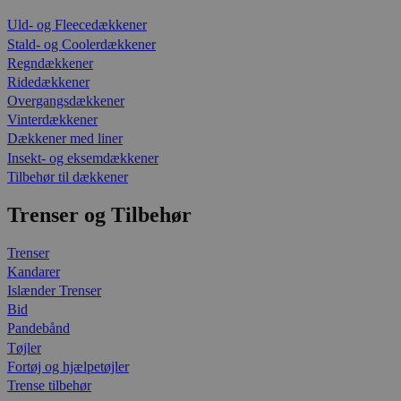
Uld- og Fleecedækkener
Stald- og Coolerdækkener
Regndækkener
Ridedækkener
Overgangsdækkener
Vinterdækkener
Dækkener med liner
Insekt- og eksemdækkener
Tilbehør til dækkener
Trenser og Tilbehør
Trenser
Kandarer
Islænder Trenser
Bid
Pandebånd
Tøjler
Fortøj og hjælpetøjler
Trense tilbehør