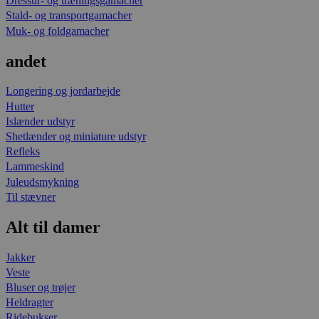
Dressur- og træningsgamacher
Stald- og transportgamacher
Muk- og foldgamacher
andet
Longering og jordarbejde
Hutter
Islænder udstyr
Shetlænder og miniature udstyr
Refleks
Lammeskind
Juleudsmykning
Til stævner
Alt til damer
Jakker
Veste
Bluser og trøjer
Heldragter
Ridebukser