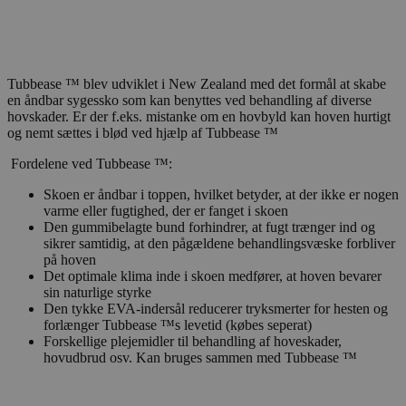
Tubbease ™ blev udviklet i New Zealand med det formål at skabe
en åndbar sygessko som kan benyttes ved behandling af diverse
hovskader. Er der f.eks. mistanke om en hovbyld kan hoven hurtigt
og nemt sættes i blød ved hjælp af Tubbease ™
Fordelene ved Tubbease ™:
Skoen er åndbar i toppen, hvilket betyder, at der ikke er nogen
varme eller fugtighed, der er fanget i skoen
Den gummibelagte bund forhindrer, at fugt trænger ind og
sikrer samtidig, at den pågældene behandlingsvæske forbliver
på hoven
Det optimale klima inde i skoen medfører, at hoven bevarer
sin naturlige styrke
Den tykke EVA-indersål reducerer tryksmerter for hesten og
forlænger Tubbease ™s levetid (købes seperat)
Forskellige plejemidler til behandling af hoveskader,
hovudbrud osv. Kan bruges sammen med Tubbease ™