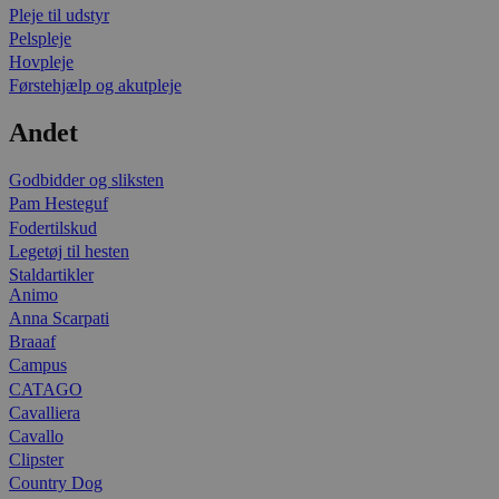
Pleje til udstyr
Pelspleje
Hovpleje
Førstehjælp og akutpleje
Andet
Godbidder og sliksten
Pam Hesteguf
Fodertilskud
Legetøj til hesten
Staldartikler
Animo
Anna Scarpati
Braaaf
Campus
CATAGO
Cavalliera
Cavallo
Clipster
Country Dog