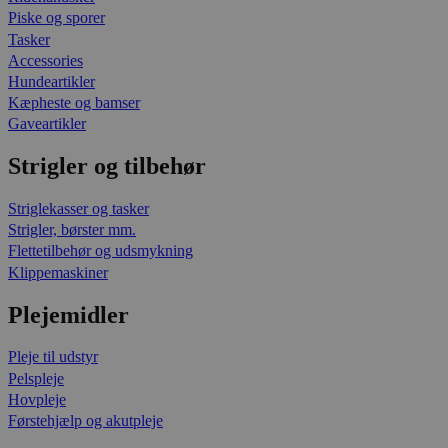
Piske og sporer
Tasker
Accessories
Hundeartikler
Kæpheste og bamser
Gaveartikler
Strigler og tilbehør
Striglekasser og tasker
Strigler, børster mm.
Flettetilbehør og udsmykning
Klippemaskiner
Plejemidler
Pleje til udstyr
Pelspleje
Hovpleje
Førstehjælp og akutpleje