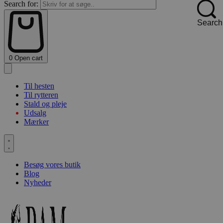
Search for:
Search
0
Open cart
Til hesten
Til rytteren
Stald og pleje
Udsalg
Mærker
Besøg vores butik
Blog
Nyheder