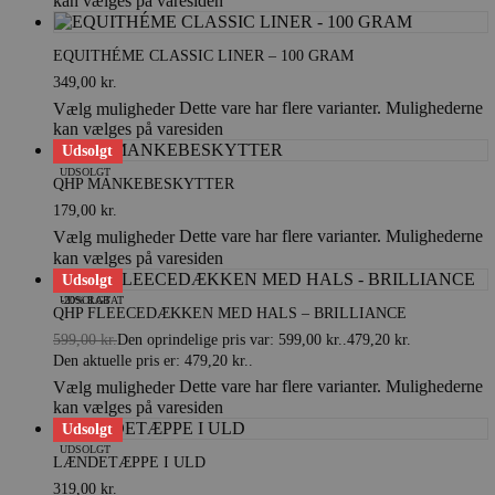
kan vælges på varesiden
EQUITHÉME CLASSIC LINER – 100 GRAM
349,00
kr.
Dette vare har flere varianter. Mulighederne
Vælg muligheder
kan vælges på varesiden
Udsolgt
UDSOLGT
QHP MANKEBESKYTTER
179,00
kr.
Dette vare har flere varianter. Mulighederne
Vælg muligheder
kan vælges på varesiden
Udsolgt
-20% RABAT
UDSOLGT
QHP FLEECEDÆKKEN MED HALS – BRILLIANCE
599,00
kr.
Den oprindelige pris var: 599,00 kr..
479,20
kr.
Den aktuelle pris er: 479,20 kr..
Dette vare har flere varianter. Mulighederne
Vælg muligheder
kan vælges på varesiden
Udsolgt
UDSOLGT
LÆNDETÆPPE I ULD
319,00
kr.