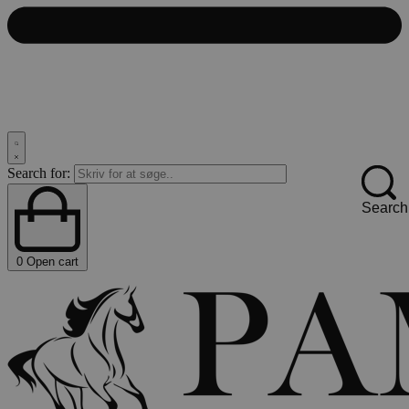
Search for:
Search
0
Open cart