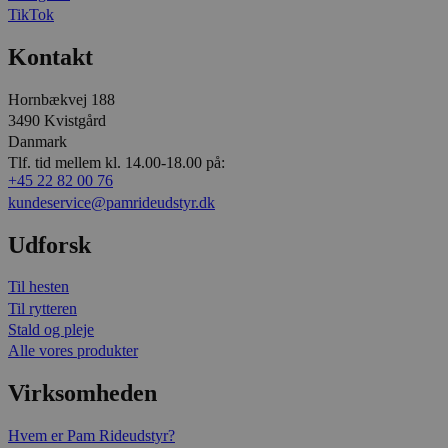
TikTok
Kontakt
Hornbækvej 188
3490 Kvistgård
Danmark
Tlf. tid mellem kl. 14.00-18.00 på:
+45 22 82 00 76
kundeservice@pamrideudstyr.dk
Udforsk
Til hesten
Til rytteren
Stald og pleje
Alle vores produkter
Virksomheden
Hvem er Pam Rideudstyr?