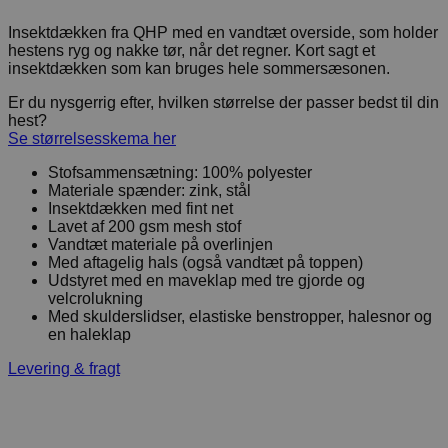
Insektdækken fra QHP med en vandtæt overside, som holder
hestens ryg og nakke tør, når det regner. Kort sagt et
insektdækken som kan bruges hele sommersæsonen.
Er du nysgerrig efter, hvilken størrelse der passer bedst til din
hest?
Se størrelsesskema her
Stofsammensætning: 100% polyester
Materiale spænder: zink, stål
Insektdækken med fint net
Lavet af 200 gsm mesh stof
Vandtæt materiale på overlinjen
Med aftagelig hals (også vandtæt på toppen)
Udstyret med en maveklap med tre gjorde og
velcrolukning
Med skulderslidser, elastiske benstropper, halesnor og
en haleklap
Levering & fragt