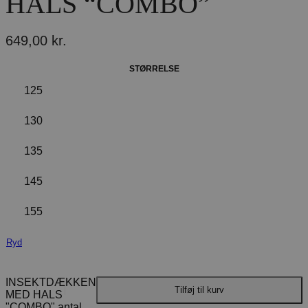
HALS “COMBO”
649,00
kr.
STØRRELSE
125
130
135
145
155
Ryd
INSEKTDÆKKEN
Tilføj til kurv
MED HALS
"COMBO" antal