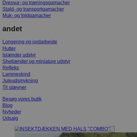
Dressur- og træningsgamacher
Stald- og transportgamacher
Muk- og foldgamacher
andet
Longering og jordarbejde
Hutter
Islænder udstyr
Shetlænder og miniature udstyr
Refleks
Lammeskind
Juleudsmykning
Til stævner
Besøg vores butik
Blog
Nyheder
Udsalg