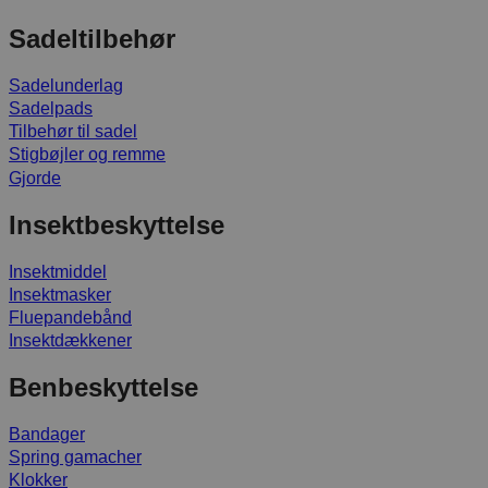
Sadeltilbehør
Sadelunderlag
Sadelpads
Tilbehør til sadel
Stigbøjler og remme
Gjorde
Insektbeskyttelse
Insektmiddel
Insektmasker
Fluepandebånd
Insektdækkener
Benbeskyttelse
Bandager
Spring gamacher
Klokker