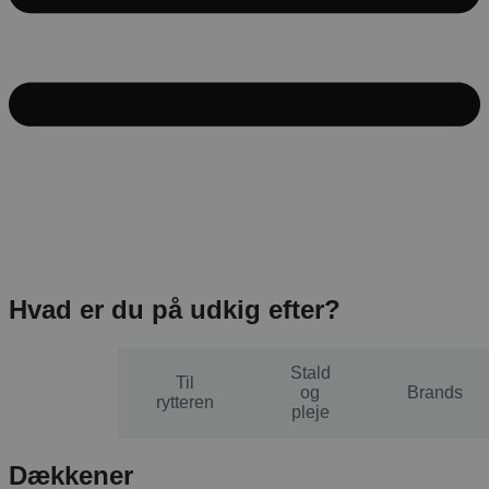
Hvad er du på udkig efter?
Stald
Til
Til
og
Brands
hesten
rytteren
pleje
Dækkener