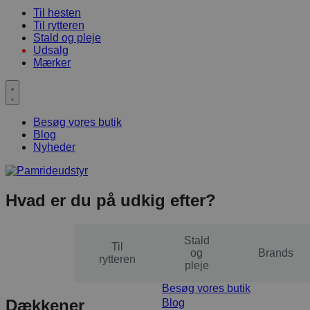
Til hesten
Til rytteren
Stald og pleje
Udsalg
Mærker
Besøg vores butik
Blog
Nyheder
Hvad er du på udkig efter?
Stald
Til
Til
og
Brands
hesten
rytteren
pleje
Besøg vores butik
Dækkener
Blog