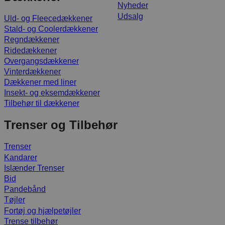
Nyheder
Udsalg
Uld- og Fleecedækkener
Stald- og Coolerdækkener
Regndækkener
Ridedækkener
Overgangsdækkener
Vinterdækkener
Dækkener med liner
Insekt- og eksemdækkener
Tilbehør til dækkener
Trenser og Tilbehør
Trenser
Kandarer
Islænder Trenser
Bid
Pandebånd
Tøjler
Fortøj og hjælpetøjler
Trense tilbehør