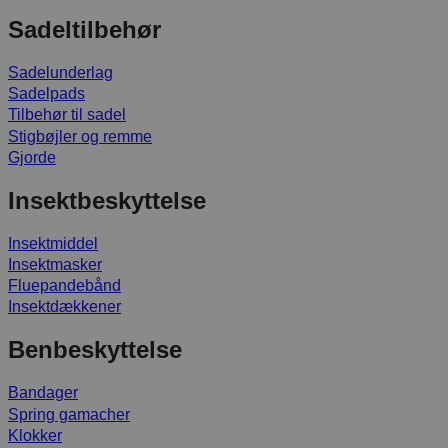
Sadeltilbehør
Sadelunderlag
Sadelpads
Tilbehør til sadel
Stigbøjler og remme
Gjorde
Insektbeskyttelse
Insektmiddel
Insektmasker
Fluepandebånd
Insektdækkener
Benbeskyttelse
Bandager
Spring gamacher
Klokker