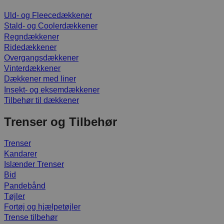
Uld- og Fleecedækkener
Stald- og Coolerdækkener
Regndækkener
Ridedækkener
Overgangsdækkener
Vinterdækkener
Dækkener med liner
Insekt- og eksemdækkener
Tilbehør til dækkener
Trenser og Tilbehør
Trenser
Kandarer
Islænder Trenser
Bid
Pandebånd
Tøjler
Fortøj og hjælpetøjler
Trense tilbehør