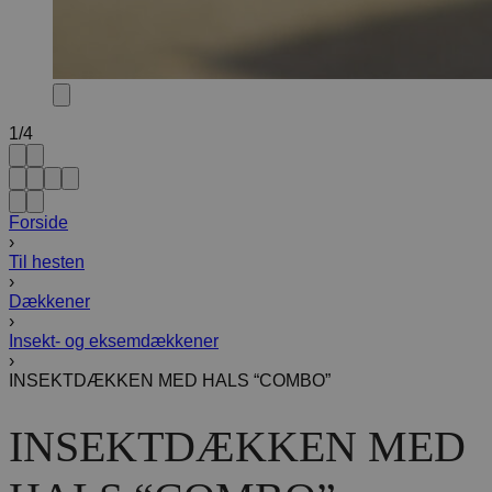
1
/
4
Forside
›
Til hesten
›
Dækkener
›
Insekt- og eksemdækkener
›
INSEKTDÆKKEN MED HALS “COMBO”
INSEKTDÆKKEN MED