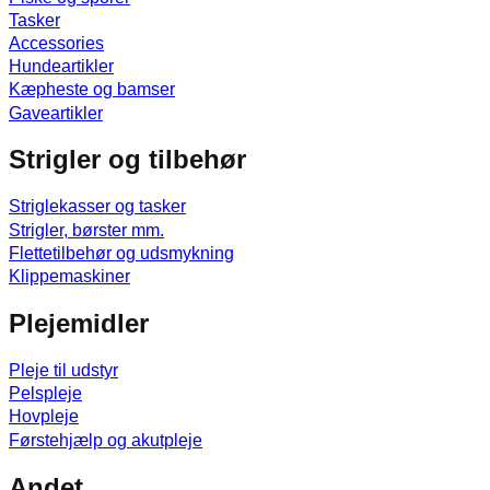
Tasker
Accessories
Hundeartikler
Kæpheste og bamser
Gaveartikler
Strigler og tilbehør
Striglekasser og tasker
Strigler, børster mm.
Flettetilbehør og udsmykning
Klippemaskiner
Plejemidler
Pleje til udstyr
Pelspleje
Hovpleje
Førstehjælp og akutpleje
Andet