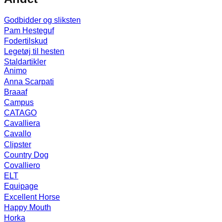
Godbidder og sliksten
Pam Hesteguf
Fodertilskud
Legetøj til hesten
Staldartikler
Animo
Anna Scarpati
Braaaf
Campus
CATAGO
Cavalliera
Cavallo
Clipster
Country Dog
Covalliero
ELT
Equipage
Excellent Horse
Happy Mouth
Horka