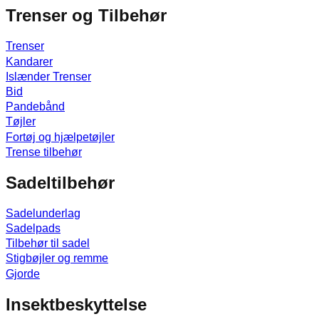
Trenser og Tilbehør
Trenser
Kandarer
Islænder Trenser
Bid
Pandebånd
Tøjler
Fortøj og hjælpetøjler
Trense tilbehør
Sadeltilbehør
Sadelunderlag
Sadelpads
Tilbehør til sadel
Stigbøjler og remme
Gjorde
Insektbeskyttelse