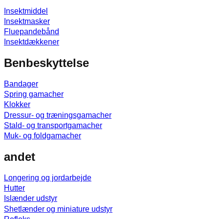
Insektmiddel
Insektmasker
Fluepandebånd
Insektdækkener
Benbeskyttelse
Bandager
Spring gamacher
Klokker
Dressur- og træningsgamacher
Stald- og transportgamacher
Muk- og foldgamacher
andet
Longering og jordarbejde
Hutter
Islænder udstyr
Shetlænder og miniature udstyr