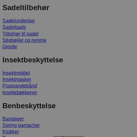
Sadeltilbehør
Sadelunderlag
Sadelpads
Tilbehør til sadel
Stigbøjler og remme
Gjorde
Insektbeskyttelse
Insektmiddel
Insektmasker
Fluepandebånd
Insektdækkener
Benbeskyttelse
Bandager
Spring gamacher
Klokker