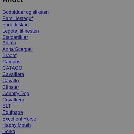
Godbidder og sliksten
Pam Hesteguf
Fodertilskud
Legetøj til hesten
Staldartikler
Animo
Anna Scarpati
Braaaf
Campus
CATAGO
Cavalliera
Cavallo
Clipster
Country Dog
Covalliero
ELT
Equipage
Excellent Horse
Happy Mouth
Horka