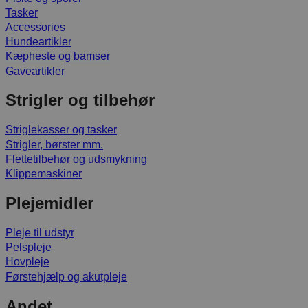
Tasker
Accessories
Hundeartikler
Kæpheste og bamser
Gaveartikler
Strigler og tilbehør
Striglekasser og tasker
Strigler, børster mm.
Flettetilbehør og udsmykning
Klippemaskiner
Plejemidler
Pleje til udstyr
Pelspleje
Hovpleje
Førstehjælp og akutpleje
Andet