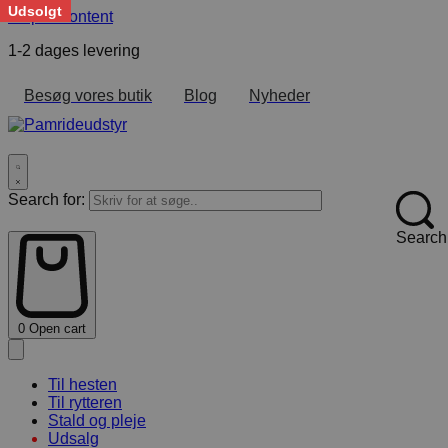
Udsolgt
Skip to content
1-2 dages levering
F
Besøg vores butik
Blog
Nyheder
Search for:
Search
0
Open cart
Til hesten
Til rytteren
Stald og pleje
Udsalg