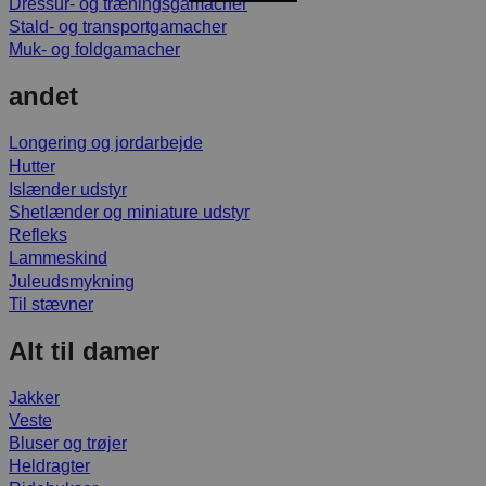
Dressur- og træningsgamacher
Stald- og transportgamacher
Muk- og foldgamacher
andet
Longering og jordarbejde
Hutter
Islænder udstyr
Shetlænder og miniature udstyr
Refleks
Lammeskind
Juleudsmykning
Til stævner
Alt til damer
Jakker
Veste
Bluser og trøjer
Heldragter