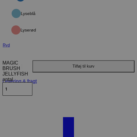
Lyseblå
Lyserød
Ryd
MAGIC
Tilføj til kurv
BRUSH
JELLYFISH
antal
Levering & fragt