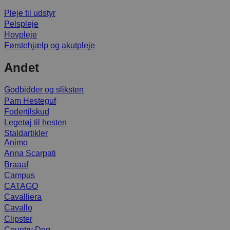
Pleje til udstyr
Pelspleje
Hovpleje
Førstehjælp og akutpleje
Andet
Godbidder og sliksten
Pam Hesteguf
Fodertilskud
Legetøj til hesten
Staldartikler
Animo
Anna Scarpati
Braaaf
Campus
CATAGO
Cavalliera
Cavallo
Clipster
Country Dog