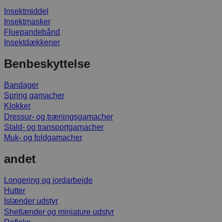
Insektmiddel
Insektmasker
Fluepandebånd
Insektdækkener
Benbeskyttelse
Bandager
Spring gamacher
Klokker
Dressur- og træningsgamacher
Stald- og transportgamacher
Muk- og foldgamacher
andet
Longering og jordarbejde
Hutter
Islænder udstyr
Shetlænder og miniature udstyr