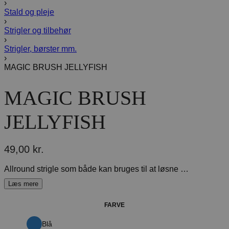
›
Stald og pleje
›
Strigler og tilbehør
›
Strigler, børster mm.
›
MAGIC BRUSH JELLYFISH
MAGIC BRUSH
JELLYFISH
49,00
kr.
Allround strigle som både kan bruges til at løsne mudder i pelsen samt fjerne løse hår på hesten og i underlag og dækkener.
FARVE
Blå