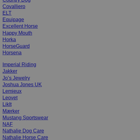
Covalliero
ELT
Equipage
Excellent Horse
Happy Mouth
Horka
HorseGuard
Horsena
Imperial Riding
Jakker
Jo’s Jewelry
Joshua Jones UK
Lemieux
Leovet
LikIt
Mærker
Mustang Sportswear
NAF
Nathalie Dog Care
Nathalie Horse Care