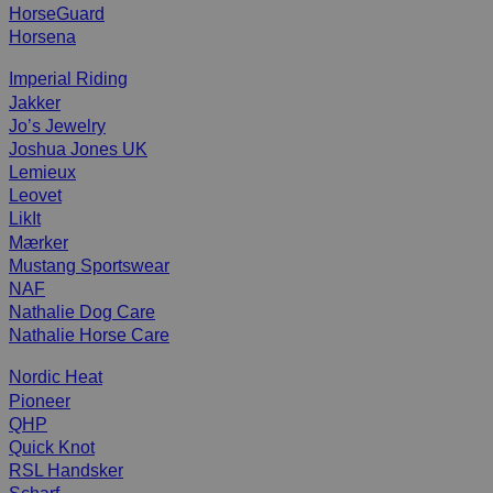
HorseGuard
Horsena
Imperial Riding
Jakker
Jo’s Jewelry
Joshua Jones UK
Lemieux
Leovet
LikIt
Mærker
Mustang Sportswear
NAF
Nathalie Dog Care
Nathalie Horse Care
Nordic Heat
Pioneer
QHP
Quick Knot
RSL Handsker