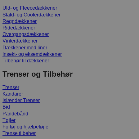
Uld- og Fleecedækkener
Stald- og Coolerdækkener
Regndækkener
Ridedækkener
Overgangsdækkener
Vinterdækkener
Dækkener med liner
Insekt- og eksemdækkener
Tilbehør til dækkener
Trenser og Tilbehør
Trenser
Kandarer
Islænder Trenser
Bid
Pandebånd
Tøjler
Fortøj og hjælpetøjler
Trense tilbehør