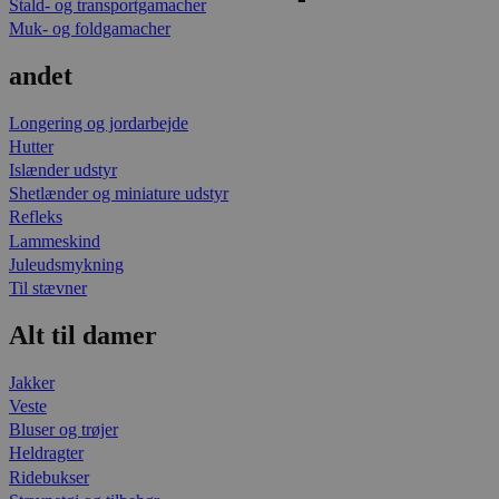
Stald- og transportgamacher
Muk- og foldgamacher
andet
Longering og jordarbejde
Hutter
Islænder udstyr
Shetlænder og miniature udstyr
Refleks
Lammeskind
Juleudsmykning
Til stævner
Alt til damer
Jakker
Veste
Bluser og trøjer
Heldragter
Ridebukser