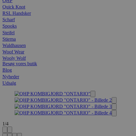
QHP
Quick Knot
RSL Handsker
Scharf
Spooks
Steifel
Stierna
Waldhausen
Woof Wear
Wooly Wolf
Besøg vores butik
Blog
Nyheder
Udsalg
1
/
4