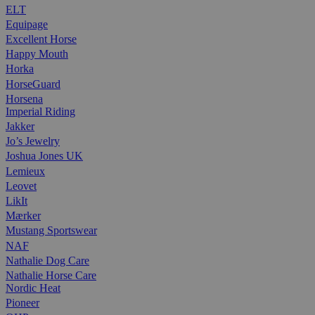
ELT
Equipage
Excellent Horse
Happy Mouth
Horka
HorseGuard
Horsena
Imperial Riding
Jakker
Jo’s Jewelry
Joshua Jones UK
Lemieux
Leovet
LikIt
Mærker
Mustang Sportswear
NAF
Nathalie Dog Care
Nathalie Horse Care
Nordic Heat
Pioneer