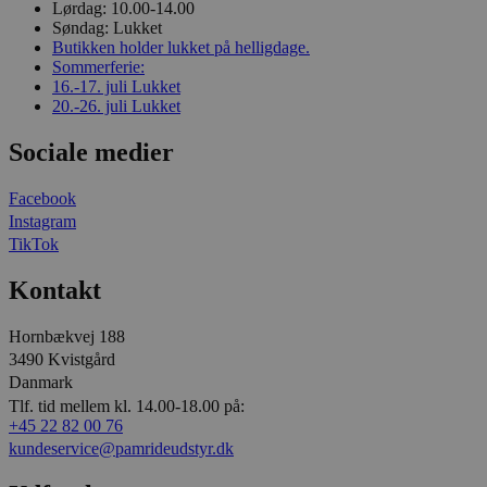
Lørdag:
10.00-14.00
Søndag:
Lukket
Butikken holder lukket på helligdage.
Sommerferie:
16.-17. juli
Lukket
20.-26. juli
Lukket
Sociale medier
Facebook
Instagram
TikTok
Kontakt
Hornbækvej 188
3490 Kvistgård
Danmark
Tlf. tid mellem kl. 14.00-18.00 på:
+45 22 82 00 76
kundeservice@pamrideudstyr.dk