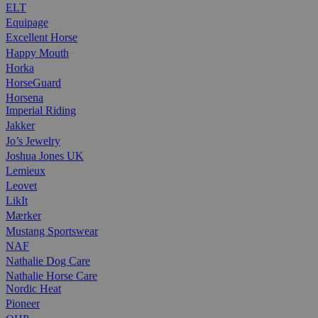
ELT
Equipage
Excellent Horse
Happy Mouth
Horka
HorseGuard
Horsena
Imperial Riding
Jakker
Jo’s Jewelry
Joshua Jones UK
Lemieux
Leovet
LikIt
Mærker
Mustang Sportswear
NAF
Nathalie Dog Care
Nathalie Horse Care
Nordic Heat
Pioneer