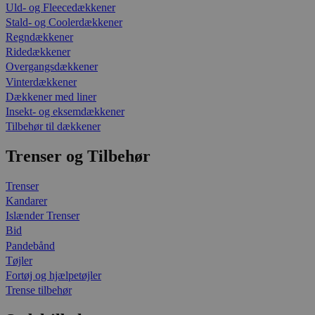
Uld- og Fleecedækkener
Stald- og Coolerdækkener
Regndækkener
Ridedækkener
Overgangsdækkener
Vinterdækkener
Dækkener med liner
Insekt- og eksemdækkener
Tilbehør til dækkener
Trenser og Tilbehør
Trenser
Kandarer
Islænder Trenser
Bid
Pandebånd
Tøjler
Fortøj og hjælpetøjler
Trense tilbehør