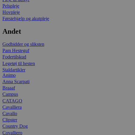
Pelspleje
Hovpleje
Førstehjælp og akutpleje
Andet
Godbidder og sliksten
Pam Hesteguf
Fodertilskud
Legetøj til hesten
Staldartikler
Animo
Anna Scarpati
Braaaf
Campus
CATAGO
Cavalliera
Cavallo
Clipster
Country Dog
Covalliero