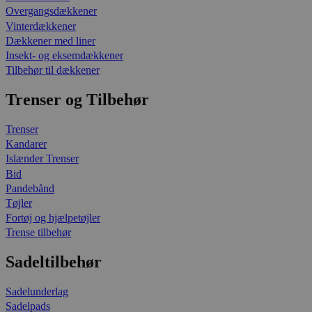
Overgangsdækkener
Vinterdækkener
Dækkener med liner
Insekt- og eksemdækkener
Tilbehør til dækkener
Trenser og Tilbehør
Trenser
Kandarer
Islænder Trenser
Bid
Pandebånd
Tøjler
Fortøj og hjælpetøjler
Trense tilbehør
Sadeltilbehør
Sadelunderlag
Sadelpads