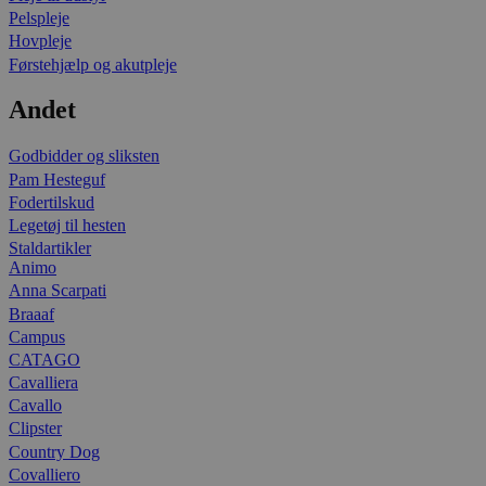
Pelspleje
Hovpleje
Førstehjælp og akutpleje
Andet
Godbidder og sliksten
Pam Hesteguf
Fodertilskud
Legetøj til hesten
Staldartikler
Animo
Anna Scarpati
Braaaf
Campus
CATAGO
Cavalliera
Cavallo
Clipster
Country Dog
Covalliero