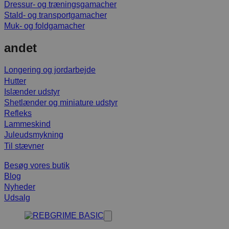
Dressur- og træningsgamacher
Stald- og transportgamacher
Muk- og foldgamacher
andet
Longering og jordarbejde
Hutter
Islænder udstyr
Shetlænder og miniature udstyr
Refleks
Lammeskind
Juleudsmykning
Til stævner
Besøg vores butik
Blog
Nyheder
Udsalg