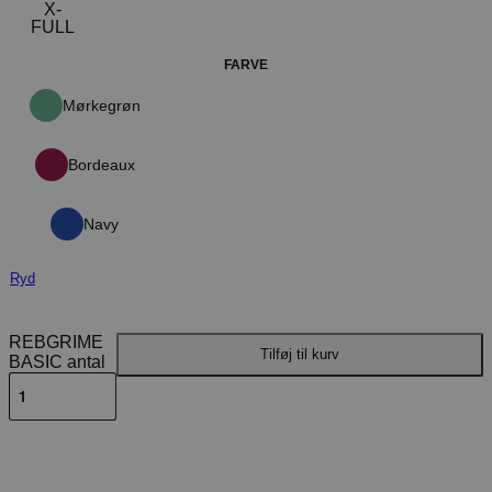
X-
FULL
FARVE
Mørkegrøn
Bordeaux
Navy
Ryd
REBGRIME
Tilføj til kurv
BASIC antal
Beskrivelse