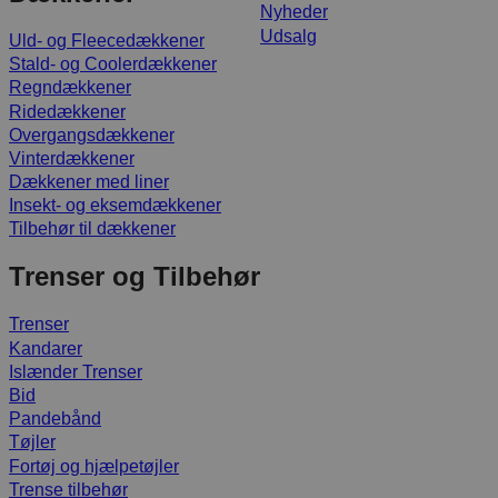
Nyheder
Udsalg
Uld- og Fleecedækkener
Stald- og Coolerdækkener
Regndækkener
Ridedækkener
Overgangsdækkener
Vinterdækkener
Dækkener med liner
Insekt- og eksemdækkener
Tilbehør til dækkener
Trenser og Tilbehør
Trenser
Kandarer
Islænder Trenser
Bid
Pandebånd
Tøjler
Fortøj og hjælpetøjler
Trense tilbehør