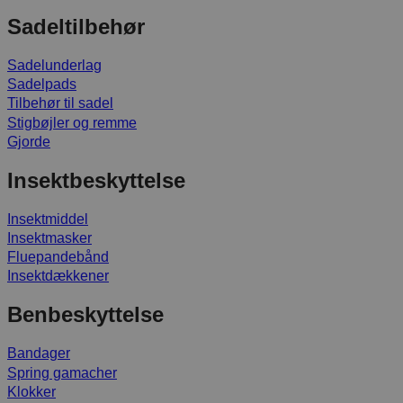
Sadeltilbehør
Sadelunderlag
Sadelpads
Tilbehør til sadel
Stigbøjler og remme
Gjorde
Insektbeskyttelse
Insektmiddel
Insektmasker
Fluepandebånd
Insektdækkener
Benbeskyttelse
Bandager
Spring gamacher
Klokker