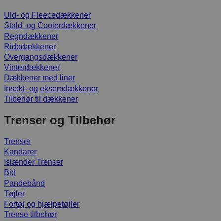
Uld- og Fleecedækkener
Stald- og Coolerdækkener
Regndækkener
Ridedækkener
Overgangsdækkener
Vinterdækkener
Dækkener med liner
Insekt- og eksemdækkener
Tilbehør til dækkener
Trenser og Tilbehør
Trenser
Kandarer
Islænder Trenser
Bid
Pandebånd
Tøjler
Fortøj og hjælpetøjler
Trense tilbehør