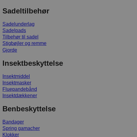
Sadeltilbehør
Sadelunderlag
Sadelpads
Tilbehør til sadel
Stigbøjler og remme
Gjorde
Insektbeskyttelse
Insektmiddel
Insektmasker
Fluepandebånd
Insektdækkener
Benbeskyttelse
Bandager
Spring gamacher
Klokker