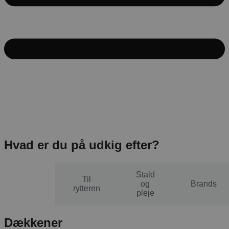
Hvad er du på udkig efter?
Stald
Til
Til
og
Brands
hesten
rytteren
pleje
Dækkener