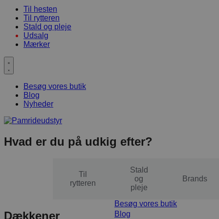
Til hesten
Til rytteren
Stald og pleje
Udsalg
Mærker
Besøg vores butik
Blog
Nyheder
Hvad er du på udkig efter?
Stald
Til
Til
og
Brands
hesten
rytteren
pleje
Besøg vores butik
Dækkener
Blog