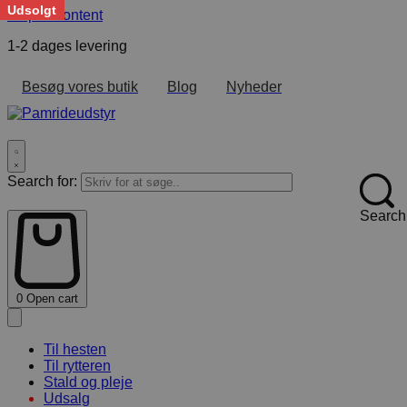
Udsolgt
Skip to content
1-2 dages levering
F
Besøg vores butik
Blog
Nyheder
Search for:
Search
0
Open cart
Til hesten
Til rytteren
Stald og pleje
Udsalg