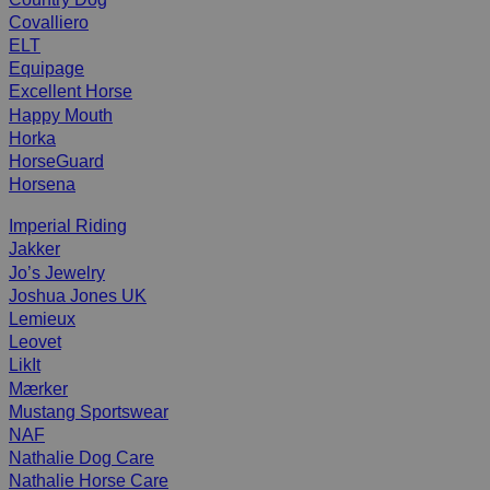
Covalliero
ELT
Equipage
Excellent Horse
Happy Mouth
Horka
HorseGuard
Horsena
Imperial Riding
Jakker
Jo’s Jewelry
Joshua Jones UK
Lemieux
Leovet
LikIt
Mærker
Mustang Sportswear
NAF
Nathalie Dog Care
Nathalie Horse Care