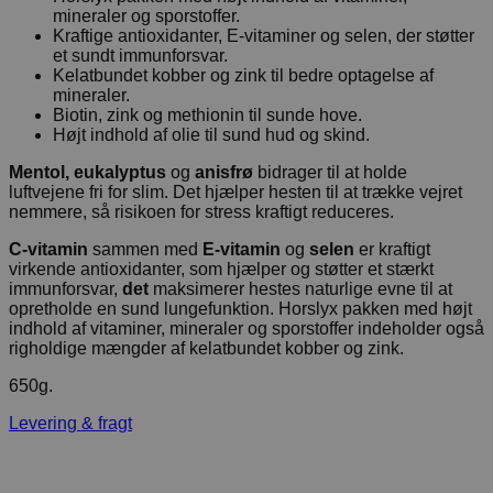
mineraler og sporstoffer.
Kraftige antioxidanter, E-vitaminer og selen, der støtter
et sundt immunforsvar.
Kelatbundet kobber og zink til bedre optagelse af
mineraler.
Biotin, zink og methionin til sunde hove.
Højt indhold af olie til sund hud og skind.
Mentol, eukalyptus
og
anisfrø
bidrager til at holde
luftvejene fri for slim. Det hjælper hesten til at trække vejret
nemmere, så risikoen for stress kraftigt reduceres.
C-vitamin
sammen med
E-vitamin
og
selen
er kraftigt
virkende antioxidanter, som hjælper og støtter et stærkt
immunforsvar,
det
maksimerer hestes naturlige evne til at
opretholde en sund lungefunktion. Horslyx pakken med højt
indhold af vitaminer, mineraler og sporstoffer indeholder også
righoldige mængder af kelatbundet kobber og zink.
650g.
Levering & fragt