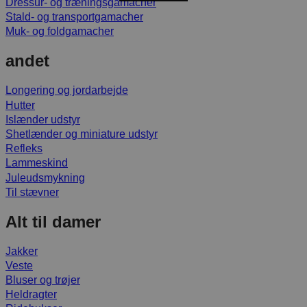
Dressur- og træningsgamacher
Stald- og transportgamacher
Muk- og foldgamacher
andet
Longering og jordarbejde
Hutter
Islænder udstyr
Shetlænder og miniature udstyr
Refleks
Lammeskind
Juleudsmykning
Til stævner
Alt til damer
Jakker
Veste
Bluser og trøjer
Heldragter