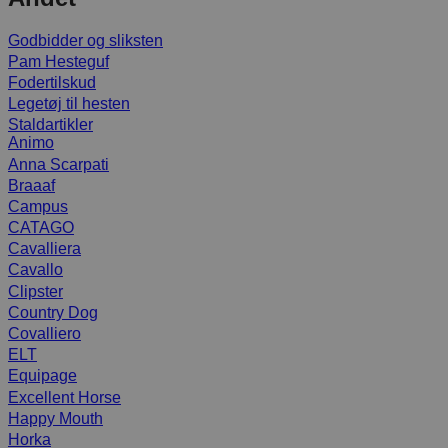
Godbidder og sliksten
Pam Hesteguf
Fodertilskud
Legetøj til hesten
Staldartikler
Animo
Anna Scarpati
Braaaf
Campus
CATAGO
Cavalliera
Cavallo
Clipster
Country Dog
Covalliero
ELT
Equipage
Excellent Horse
Happy Mouth
Horka