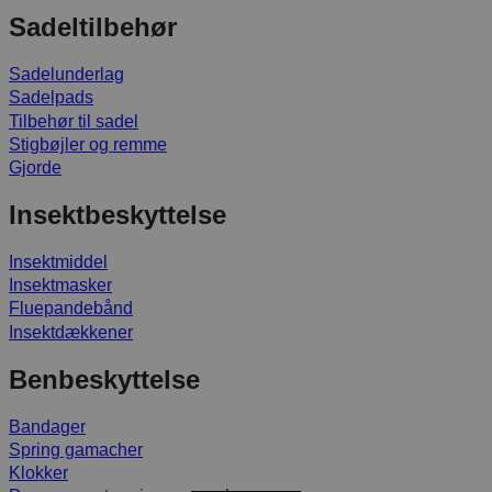
Sadeltilbehør
Sadelunderlag
Sadelpads
Tilbehør til sadel
Stigbøjler og remme
Gjorde
Insektbeskyttelse
Insektmiddel
Insektmasker
Fluepandebånd
Insektdækkener
Benbeskyttelse
Bandager
Spring gamacher
Klokker