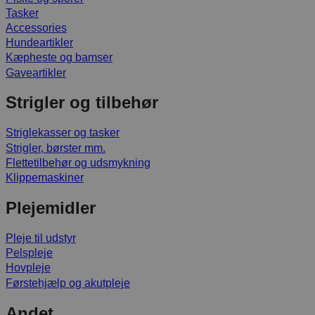
Tasker
Accessories
Hundeartikler
Kæpheste og bamser
Gaveartikler
Strigler og tilbehør
Striglekasser og tasker
Strigler, børster mm.
Flettetilbehør og udsmykning
Klippemaskiner
Plejemidler
Pleje til udstyr
Pelspleje
Hovpleje
Førstehjælp og akutpleje
Andet