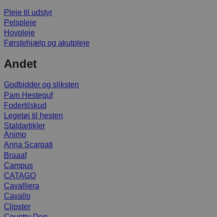
Pleje til udstyr
Pelspleje
Hovpleje
Førstehjælp og akutpleje
Andet
Godbidder og sliksten
Pam Hesteguf
Fodertilskud
Legetøj til hesten
Staldartikler
Animo
Anna Scarpati
Braaaf
Campus
CATAGO
Cavalliera
Cavallo
Clipster
Country Dog