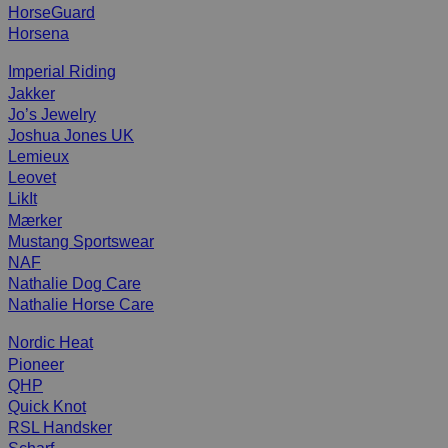
HorseGuard
Horsena
Imperial Riding
Jakker
Jo’s Jewelry
Joshua Jones UK
Lemieux
Leovet
LikIt
Mærker
Mustang Sportswear
NAF
Nathalie Dog Care
Nathalie Horse Care
Nordic Heat
Pioneer
QHP
Quick Knot
RSL Handsker