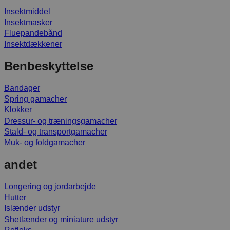
Insektmiddel
Insektmasker
Fluepandebånd
Insektdækkener
Benbeskyttelse
Bandager
Spring gamacher
Klokker
Dressur- og træningsgamacher
Stald- og transportgamacher
Muk- og foldgamacher
andet
Longering og jordarbejde
Hutter
Islænder udstyr
Shetlænder og miniature udstyr