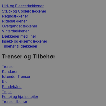
Uld- og Fleecedækkener
Stald- og Coolerdækkener
Regndækkener
Ridedækkener
Overgangsdækkener
Vinterdækkener
Dækkener med liner
Insekt- og eksemdækkener
Tilbehør til dækkener
Trenser og Tilbehør
Trenser
Kandarer
Islænder Trenser
Bid
Pandebånd
Tøjler
Fortøj og hjælpetøjler
Trense tilbehør