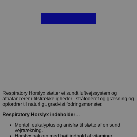
Respiratory Horslyx støtter et sundt luftvejssystem og
afbalancerer utilstrækkeligheder i stråfoderet og græsning og
opfordrer til naturligt, gradvist fodringsmønster.
Respiratory Horslyx indeholder…
Mentol, eukalyptus og anisfrø til støtte af en sund
vejrtrækning.
Horslyx pakken med højt indhold af vitaminer,