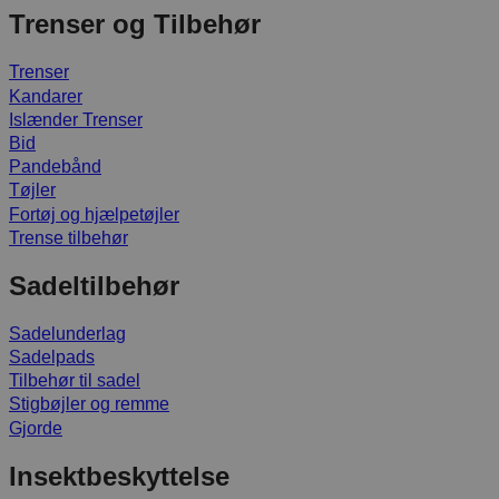
Trenser og Tilbehør
Trenser
Kandarer
Islænder Trenser
Bid
Pandebånd
Tøjler
Fortøj og hjælpetøjler
Trense tilbehør
Sadeltilbehør
Sadelunderlag
Sadelpads
Tilbehør til sadel
Stigbøjler og remme
Gjorde
Insektbeskyttelse