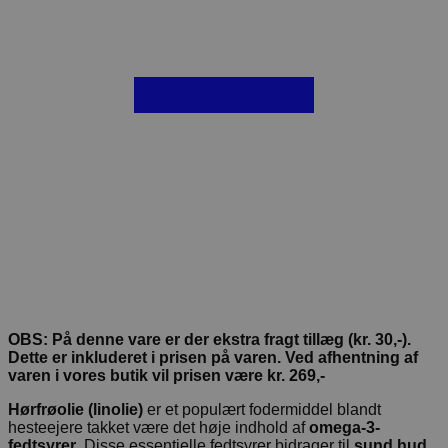
OBS: På denne vare er der ekstra fragt tillæg (kr. 30,-).
Dette er inkluderet i prisen på varen. Ved afhentning af
varen i vores butik vil prisen være kr. 269,-
Hørfrøolie (linolie)
er et populært fodermiddel blandt
hesteejere takket være det høje indhold af
omega-3-
fedtsyrer
. Disse essentielle fedtsyrer bidrager til
sund hud
,