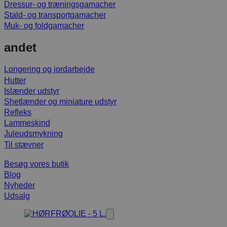
Dressur- og træningsgamacher
Stald- og transportgamacher
Muk- og foldgamacher
andet
Longering og jordarbejde
Hutter
Islænder udstyr
Shetlænder og miniature udstyr
Refleks
Lammeskind
Juleudsmykning
Til stævner
Besøg vores butik
Blog
Nyheder
Udsalg