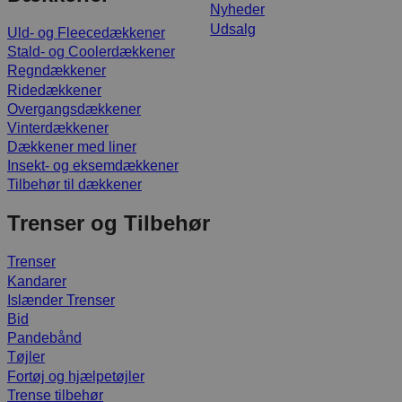
Nyheder
Udsalg
Uld- og Fleecedækkener
Stald- og Coolerdækkener
Regndækkener
Ridedækkener
Overgangsdækkener
Vinterdækkener
Dækkener med liner
Insekt- og eksemdækkener
Tilbehør til dækkener
Trenser og Tilbehør
Trenser
Kandarer
Islænder Trenser
Bid
Pandebånd
Tøjler
Fortøj og hjælpetøjler
Trense tilbehør