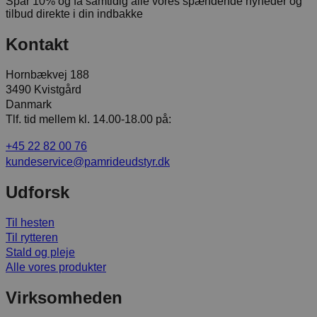
Spar 10% og få samtidig alle vores spændende nyheder og
tilbud direkte i din indbakke
Kontakt
Hornbækvej 188
3490 Kvistgård
Danmark
Tlf. tid mellem kl. 14.00-18.00 på:
+45 22 82 00 76
kundeservice@pamrideudstyr.dk
Udforsk
Til hesten
Til rytteren
Stald og pleje
Alle vores produkter
Virksomheden