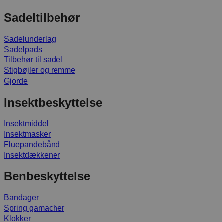
Sadeltilbehør
Sadelunderlag
Sadelpads
Tilbehør til sadel
Stigbøjler og remme
Gjorde
Insektbeskyttelse
Insektmiddel
Insektmasker
Fluepandebånd
Insektdækkener
Benbeskyttelse
Bandager
Spring gamacher
Klokker