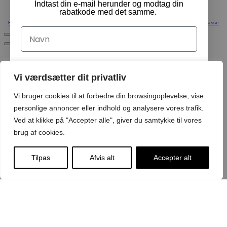
Indtast din e-mail herunder og modtag din
rabatkode med det samme.
Fortsæt med at handle
Vis Kurv
Kasse
Navn
Email
Vi værdsætter dit privatliv
Vi bruger cookies til at forbedre din browsingoplevelse, vise
Ja tak, tilmeld mig!
personlige annoncer eller indhold og analysere vores trafik.
Ved at klikke på "Accepter alle", giver du samtykke til vores
brug af cookies.
Ved tilmelding acceptere du at modtage emails med
nyheder
Tilpas
Afvis alt
Accepter alt