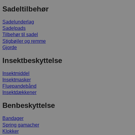
Sadeltilbehør
Sadelunderlag
Sadelpads
Tilbehør til sadel
Stigbøjler og remme
Gjorde
Insektbeskyttelse
Insektmiddel
Insektmasker
Fluepandebånd
Insektdækkener
Benbeskyttelse
Bandager
Spring gamacher
Klokker