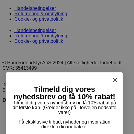
Handelsbetingelser
Returnering & ombytning
Cookie- og privatpolitik
Handelsbetingelser
Returnering & ombytning
Cookie- og privatpolitik
© Pam Rideudstyr ApS 2024 | Alle rettigheder forbeholdt.
CVR: 35413499
INDKØBSKURV
0
Tilmeld dig vores
SET FORNYLIGT
0
nyhedsbrev og få 10% rabat!
Du er måske interesseret i
Tilmeld dig vores nyhedsbrev og få 10% rabat på
dit første køb. (Gælder ikke på i forvejen nedsatte
varer)
Få eksklusive tilbud, nyheder og inspiration
direkte i din indbakke.