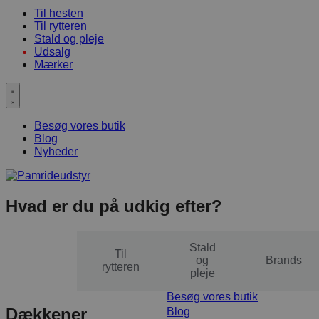
Til hesten
Til rytteren
Stald og pleje
Udsalg
Mærker
Besøg vores butik
Blog
Nyheder
Hvad er du på udkig efter?
Stald
Til
Til
og
Brands
hesten
rytteren
pleje
Besøg vores butik
Dækkener
Blog