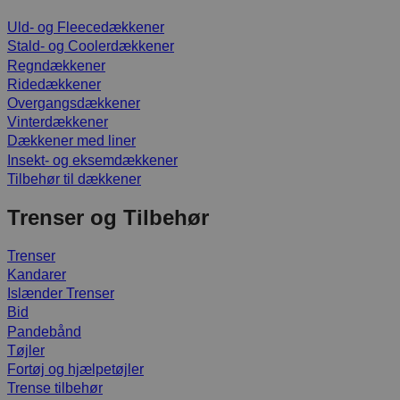
Uld- og Fleecedækkener
Stald- og Coolerdækkener
Regndækkener
Ridedækkener
Overgangsdækkener
Vinterdækkener
Dækkener med liner
Insekt- og eksemdækkener
Tilbehør til dækkener
Trenser og Tilbehør
Trenser
Kandarer
Islænder Trenser
Bid
Pandebånd
Tøjler
Fortøj og hjælpetøjler
Trense tilbehør