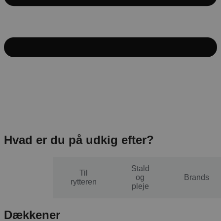
Hvad er du på udkig efter?
Stald
Til
Til
og
Brands
hesten
rytteren
pleje
Dækkener