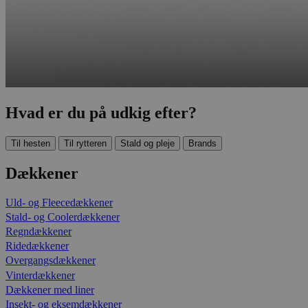
Hvad er du på udkig efter?
Til hesten
Til rytteren
Stald og pleje
Brands
Dækkener
Uld- og Fleecedækkener
Stald- og Coolerdækkener
Regndækkener
Ridedækkener
Overgangsdækkener
Vinterdækkener
Dækkener med liner
Insekt- og eksemdækkener