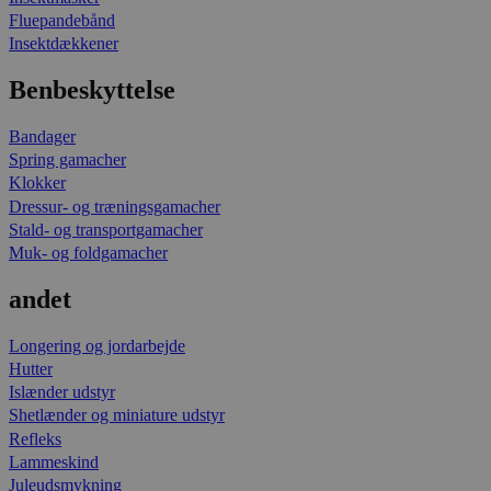
Fluepandebånd
Insektdækkener
Benbeskyttelse
Bandager
Spring gamacher
Klokker
Dressur- og træningsgamacher
Stald- og transportgamacher
Muk- og foldgamacher
andet
Longering og jordarbejde
Hutter
Islænder udstyr
Shetlænder og miniature udstyr
Refleks
Lammeskind
Juleudsmykning