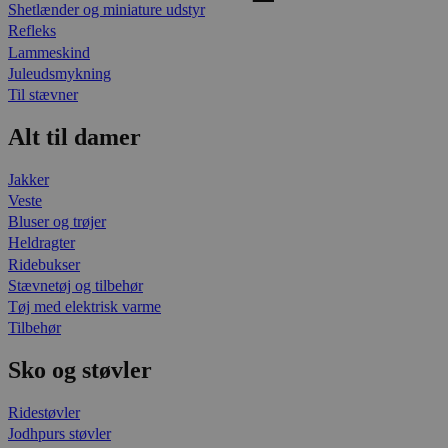
Shetlænder og miniature udstyr
Refleks
Lammeskind
Juleudsmykning
Til stævner
Alt til damer
Jakker
Veste
Bluser og trøjer
Heldragter
Ridebukser
Stævnetøj og tilbehør
Tøj med elektrisk varme
Tilbehør
Sko og støvler
Ridestøvler
Jodhpurs støvler