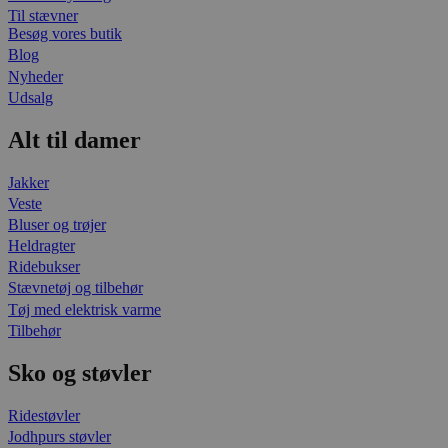
Til stævner
Besøg vores butik
Blog
Nyheder
Udsalg
Alt til damer
Jakker
Veste
Bluser og trøjer
Heldragter
Ridebukser
Stævnetøj og tilbehør
Tøj med elektrisk varme
Tilbehør
Sko og støvler
Ridestøvler
Jodhpurs støvler