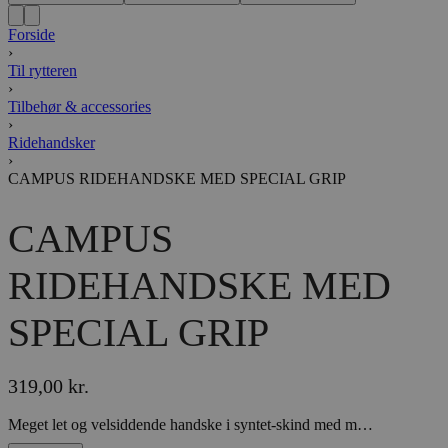
Forside
›
Til rytteren
›
Tilbehør & accessories
›
Ridehandsker
›
CAMPUS RIDEHANDSKE MED SPECIAL GRIP
CAMPUS
RIDEHANDSKE MED
SPECIAL GRIP
319,00
kr.
Meget let og velsiddende handske i syntet-skind med meget effektiv silicone-grip på håndfladen og mellem fingrene. Indsats af lycra over knoene på håndryggen for ekstra komfort. Velcrolukning ved håndled med Campus-logo.