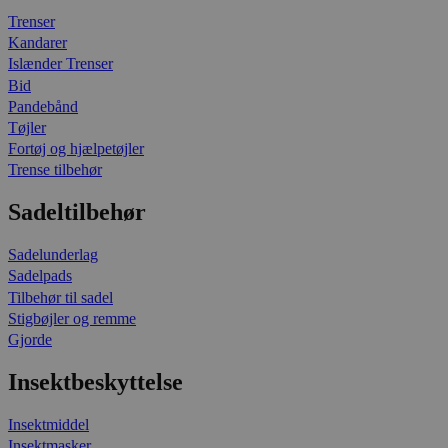
Trenser
Kandarer
Islænder Trenser
Bid
Pandebånd
Tøjler
Fortøj og hjælpetøjler
Trense tilbehør
Sadeltilbehør
Sadelunderlag
Sadelpads
Tilbehør til sadel
Stigbøjler og remme
Gjorde
Insektbeskyttelse
Insektmiddel
Insektmasker