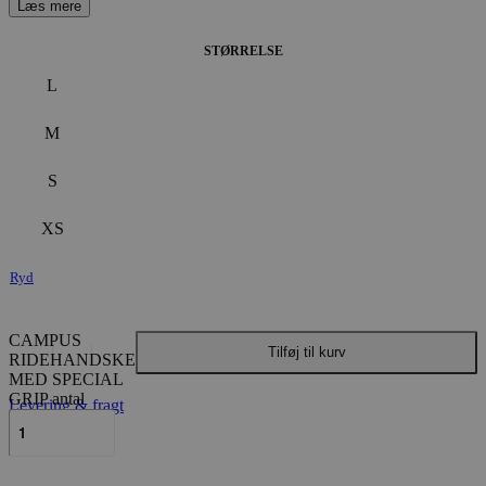
STØRRELSE
L
M
S
XS
Ryd
CAMPUS
Tilføj til kurv
RIDEHANDSKE
MED SPECIAL
GRIP antal
Levering & fragt