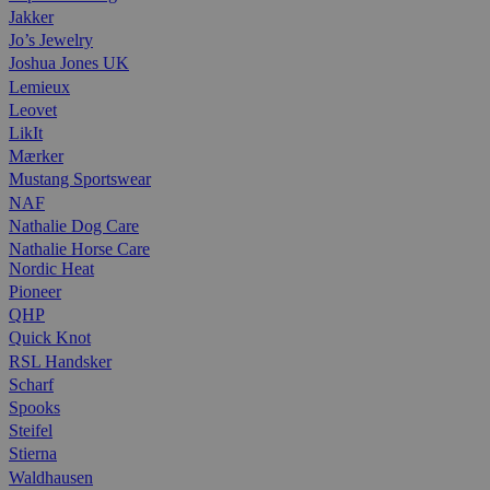
Jakker
Jo’s Jewelry
Joshua Jones UK
Lemieux
Leovet
LikIt
Mærker
Mustang Sportswear
NAF
Nathalie Dog Care
Nathalie Horse Care
Nordic Heat
Pioneer
QHP
Quick Knot
RSL Handsker
Scharf
Spooks
Steifel
Stierna
Waldhausen