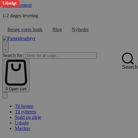
Udsolgt
Skip to content
1-2 dages levering
F
Besøg vores butik
Blog
Nyheder
Search for:
Search
0
Open cart
Til hesten
Til rytteren
Stald og pleje
Udsalg
Mærker