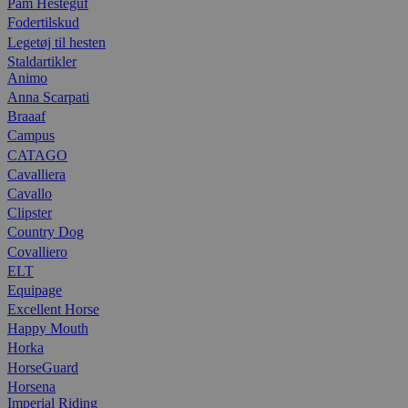
Pam Hesteguf
Fodertilskud
Legetøj til hesten
Staldartikler
Animo
Anna Scarpati
Braaaf
Campus
CATAGO
Cavalliera
Cavallo
Clipster
Country Dog
Covalliero
ELT
Equipage
Excellent Horse
Happy Mouth
Horka
HorseGuard
Horsena
Imperial Riding