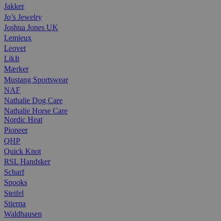
Jakker
Jo’s Jewelry
Joshua Jones UK
Lemieux
Leovet
LikIt
Mærker
Mustang Sportswear
NAF
Nathalie Dog Care
Nathalie Horse Care
Nordic Heat
Pioneer
QHP
Quick Knot
RSL Handsker
Scharf
Spooks
Steifel
Stierna
Waldhausen