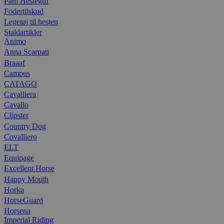
Pam Hesteguf
Fodertilskud
Legetøj til hesten
Staldartikler
Animo
Anna Scarpati
Braaaf
Campus
CATAGO
Cavalliera
Cavallo
Clipster
Country Dog
Covalliero
ELT
Equipage
Excellent Horse
Happy Mouth
Horka
HorseGuard
Horsena
Imperial Riding