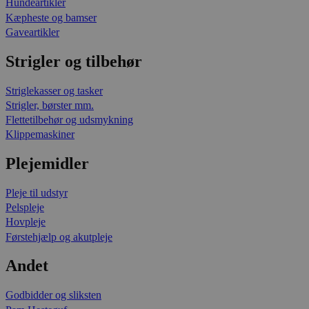
Hundeartikler
Kæpheste og bamser
Gaveartikler
Strigler og tilbehør
Striglekasser og tasker
Strigler, børster mm.
Flettetilbehør og udsmykning
Klippemaskiner
Plejemidler
Pleje til udstyr
Pelspleje
Hovpleje
Førstehjælp og akutpleje
Andet
Godbidder og sliksten