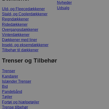
Nyheder
Udsalg
Uld- og Fleecedækkener
Stald- og Coolerdækkener
Regndækkener
Ridedækkener
Overgangsdækkener
Vinterdækkener
Dækkener med liner
Insekt- og eksemdækkener
Tilbehør til dækkener
Trenser og Tilbehør
Trenser
Kandarer
Islænder Trenser
Bid
Pandebånd
Tøjler
Fortøj og hjælpetøjler
Trense tilbehør