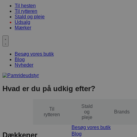
Til hesten
Til rytteren
Stald og pleje
Udsalg
Mærker
Besøg vores butik
Blog
Nyheder
Hvad er du på udkig efter?
Stald
Til
Til
og
Brands
hesten
rytteren
pleje
Besøg vores butik
Dækkener
Blog