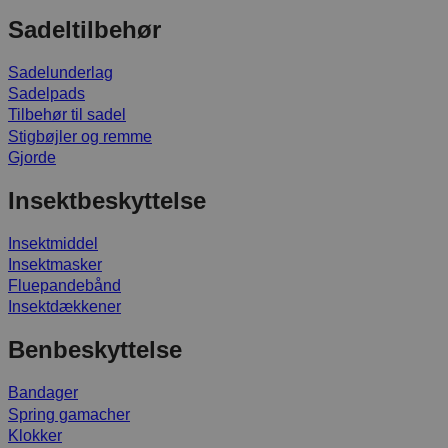
Sadeltilbehør
Sadelunderlag
Sadelpads
Tilbehør til sadel
Stigbøjler og remme
Gjorde
Insektbeskyttelse
Insektmiddel
Insektmasker
Fluepandebånd
Insektdækkener
Benbeskyttelse
Bandager
Spring gamacher
Klokker