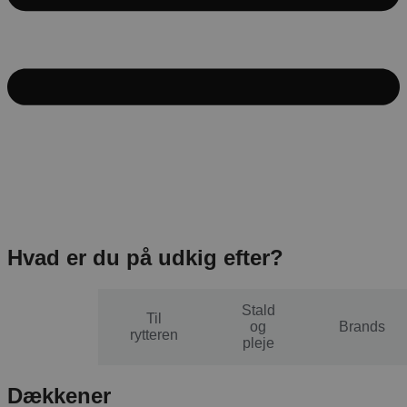
Hvad er du på udkig efter?
Stald
Til
Til
og
Brands
hesten
rytteren
pleje
Dækkener