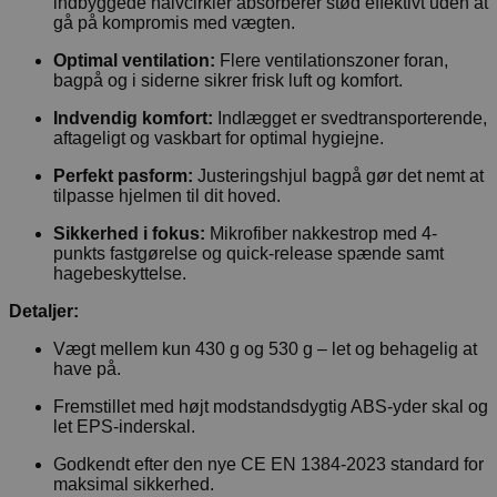
indbyggede halvcirkler absorberer stød effektivt uden at
gå på kompromis med vægten.
Optimal ventilation:
Flere ventilationszoner foran,
bagpå og i siderne sikrer frisk luft og komfort.
Indvendig komfort:
Indlægget er svedtransporterende,
aftageligt og vaskbart for optimal hygiejne.
Perfekt pasform:
Justeringshjul bagpå gør det nemt at
tilpasse hjelmen til dit hoved.
Sikkerhed i fokus:
Mikrofiber nakkestrop med 4-
punkts fastgørelse og quick-release spænde samt
hagebeskyttelse.
Detaljer:
Vægt mellem kun 430 g og 530 g – let og behagelig at
have på.
Fremstillet med højt modstandsdygtig ABS-yder skal og
let EPS-inderskal.
Godkendt efter den nye CE EN 1384-2023 standard for
maksimal sikkerhed.