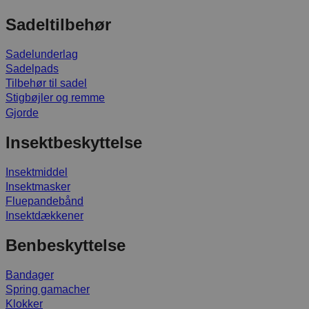
Sadeltilbehør
Sadelunderlag
Sadelpads
Tilbehør til sadel
Stigbøjler og remme
Gjorde
Insektbeskyttelse
Insektmiddel
Insektmasker
Fluepandebånd
Insektdækkener
Benbeskyttelse
Bandager
Spring gamacher
Klokker