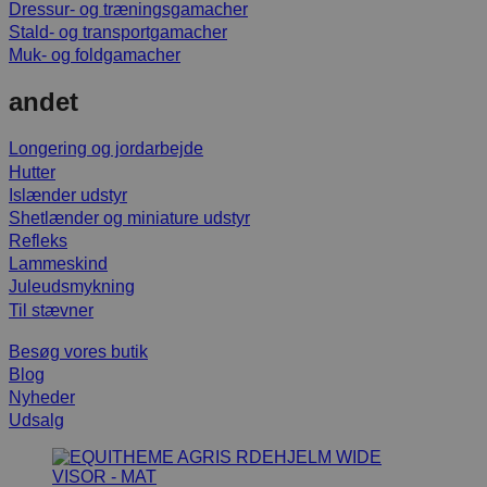
Dressur- og træningsgamacher
Stald- og transportgamacher
Muk- og foldgamacher
andet
Longering og jordarbejde
Hutter
Islænder udstyr
Shetlænder og miniature udstyr
Refleks
Lammeskind
Juleudsmykning
Til stævner
Besøg vores butik
Blog
Nyheder
Udsalg