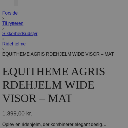
Forside
›
Til rytteren
›
Sikkerhedsudstyr
›
Ridehjelme
›
EQUITHEME AGRIS RDEHJELM WIDE VISOR – MAT
EQUITHEME AGRIS
RDEHJELM WIDE
VISOR – MAT
1.399,00
kr.
Oplev en ridehjelm, der kombinerer elegant design med avanceret funktionalitet. Med sit raffinerede look – lamé, glitter og flotte detaljer – skiller denne hjelm sig ud både hjemme og på stævnebanen. Den brede skygge giver ekstra beskyttelse og stil.