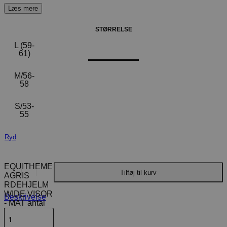
STØRRELSE
L (59-
61)
M/56-
58
S/53-
55
Ryd
EQUITHEME
Tilføj til kurv
AGRIS
RDEHJELM
WIDE VISOR
Beskrivelse
- MAT antal