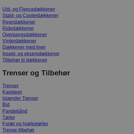
Uld- og Fleecedækkener
Stald- og Coolerdækkener
Regndækkener
Ridedækkener
Overgangsdækkener
Vinterdækkener
Dækkener med liner
Insekt- og eksemdækkener
Tilbehør til dækkener
Trenser og Tilbehør
Trenser
Kandarer
Islænder Trenser
Bid
Pandebånd
Tøjler
Fortøj og hjælpetøjler
Trense tilbehør