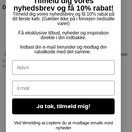
Tilmeld dig vores
nyhedsbrev og få 10% rabat!
Du er måske interesseret i
Tilmeld dig vores nyhedsbrev og få 10% rabat på
dit første køb. (Gælder ikke på i forvejen nedsatte
varer)
Få eksklusive tilbud, nyheder og inspiration
direkte i din indbakke.
Indtast din e-mail herunder og modtag din
rabatkode med det samme.
Fortsæt med at handle
Vis Kurv
Kasse
Navn
Email
Ja tak, tilmeld mig!
Ved tilmelding acceptere du at modtage emails med
nyheder