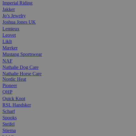
Imperial Riding
Jakker
Jo’s Jewelry
Joshua Jones UK
Lemieux
Leovet
LikIt
Mærker
Mustang Sportswear
NAF
Nathalie Dog Care
Nathalie Horse Care
Nordic Heat
Pioneer
QHP
Quick Knot
RSL Handsker
Scharf
Spooks
Steifel
Stierna