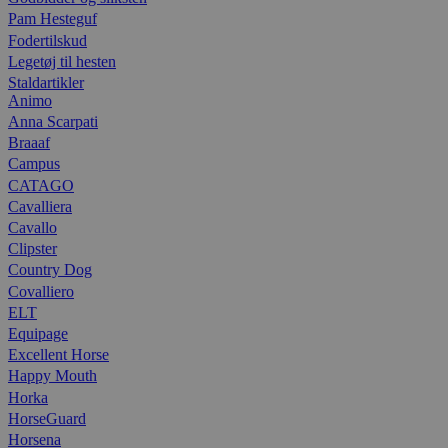
Pam Hesteguf
Fodertilskud
Legetøj til hesten
Staldartikler
Animo
Anna Scarpati
Braaaf
Campus
CATAGO
Cavalliera
Cavallo
Clipster
Country Dog
Covalliero
ELT
Equipage
Excellent Horse
Happy Mouth
Horka
HorseGuard
Horsena