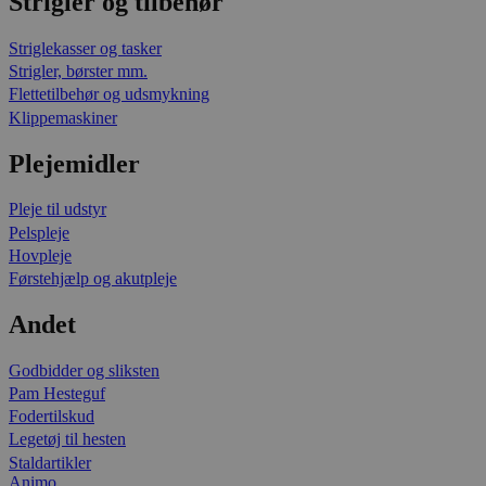
Strigler og tilbehør
Striglekasser og tasker
Strigler, børster mm.
Flettetilbehør og udsmykning
Klippemaskiner
Plejemidler
Pleje til udstyr
Pelspleje
Hovpleje
Førstehjælp og akutpleje
Andet
Godbidder og sliksten
Pam Hesteguf
Fodertilskud
Legetøj til hesten
Staldartikler
Animo