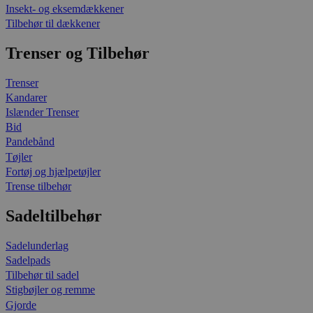
Insekt- og eksemdækkener
Tilbehør til dækkener
Trenser og Tilbehør
Trenser
Kandarer
Islænder Trenser
Bid
Pandebånd
Tøjler
Fortøj og hjælpetøjler
Trense tilbehør
Sadeltilbehør
Sadelunderlag
Sadelpads
Tilbehør til sadel
Stigbøjler og remme
Gjorde