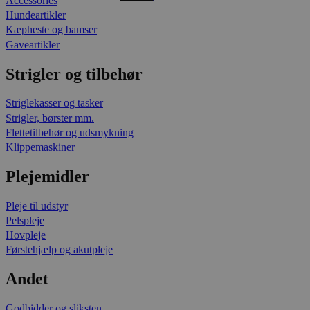
Accessories
Hundeartikler
Kæpheste og bamser
Gaveartikler
Strigler og tilbehør
Striglekasser og tasker
Strigler, børster mm.
Flettetilbehør og udsmykning
Klippemaskiner
Plejemidler
Pleje til udstyr
Pelspleje
Hovpleje
Førstehjælp og akutpleje
Andet
Godbidder og sliksten