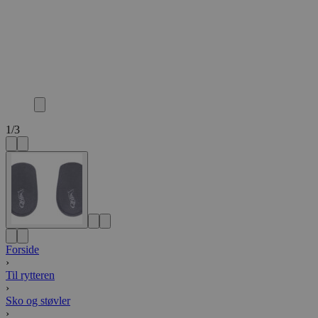
1
/
3
Forside
›
Til rytteren
›
Sko og støvler
›