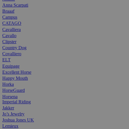
Anna Scarpati
Braaaf
Campus
CATAGO
Cavalliera
Cavallo
Clipster
Country Dog
Covalliero
ELT
Equipage
Excellent Horse
Happy Mouth
Horka
HorseGuard
Horsena
Imperial Riding
Jakker
Jo’s Jewelry
Joshua Jones UK
Lemieux