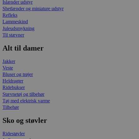
Islænder udstyr
Shetlænder og miniature udstyr
Refleks
Lammeskind
Juleudsmykning
Til stævner
Alt til damer
Jakker
Veste
Bluser og trøjer
Heldragter
Ridebukser
Stævnetøj og tilbehør
Tøj med elektrisk varme
Tilbehør
Sko og støvler
Ridestøvler