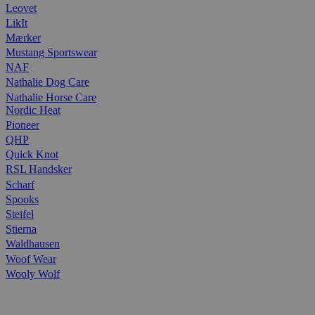
Leovet
LikIt
Mærker
Mustang Sportswear
NAF
Nathalie Dog Care
Nathalie Horse Care
Nordic Heat
Pioneer
QHP
Quick Knot
RSL Handsker
Scharf
Spooks
Steifel
Stierna
Waldhausen
Woof Wear
Wooly Wolf