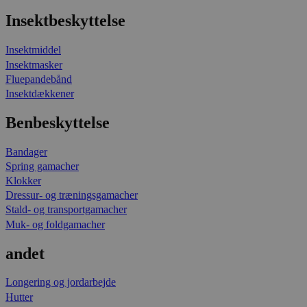
Insektbeskyttelse
Insektmiddel
Insektmasker
Fluepandebånd
Insektdækkener
Benbeskyttelse
Bandager
Spring gamacher
Klokker
Dressur- og træningsgamacher
Stald- og transportgamacher
Muk- og foldgamacher
andet
Longering og jordarbejde
Hutter