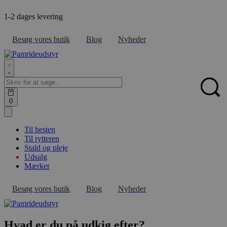
Skip
1-2 dages levering
F
to
content
Besøg vores butik
Blog
Nyheder
Search
for:
Sear
Open
0
cart
Til hesten
Til rytteren
Stald og pleje
Udsalg
Mærker
Besøg vores butik
Blog
Nyheder
Hvad er du på udkig efter?