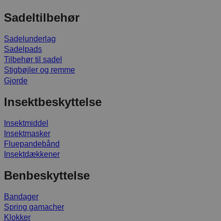
Sadeltilbehør
Sadelunderlag
Sadelpads
Tilbehør til sadel
Stigbøjler og remme
Gjorde
Insektbeskyttelse
Insektmiddel
Insektmasker
Fluepandebånd
Insektdækkener
Benbeskyttelse
Bandager
Spring gamacher
Klokker