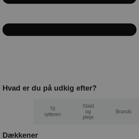
Hvad er du på udkig efter?
Stald
Til
Til
og
Brands
hesten
rytteren
pleje
Dækkener