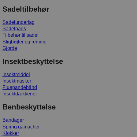
Sadeltilbehør
Sadelunderlag
Sadelpads
Tilbehør til sadel
Stigbøjler og remme
Gjorde
Insektbeskyttelse
Insektmiddel
Insektmasker
Fluepandebånd
Insektdækkener
Benbeskyttelse
Bandager
Spring gamacher
Klokker