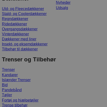
Nyheder
Udsalg
Uld- og Fleecedækkener
Stald- og Coolerdækkener
Regndækkener
Ridedækkener
Overgangsdækkener
Vinterdækkener
Dækkener med liner
Insekt- og eksemdækkener
Tilbehør til dækkener
Trenser og Tilbehør
Trenser
Kandarer
Islænder Trenser
Bid
Pandebånd
Tøjler
Fortøj og hjælpetøjler
Trense tilbehør