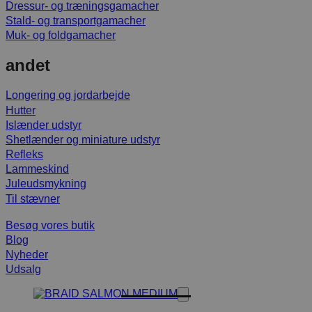
Dressur- og træningsgamacher
Stald- og transportgamacher
Muk- og foldgamacher
andet
Longering og jordarbejde
Hutter
Islænder udstyr
Shetlænder og miniature udstyr
Refleks
Lammeskind
Juleudsmykning
Til stævner
Besøg vores butik
Blog
Nyheder
Udsalg