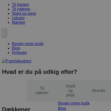
Til hesten
Til rytteren
Stald og pleje
Udsalg
Mærker
Besøg vores butik
Blog
Nyheder
Hvad er du på udkig efter?
Stald
Til
Til
og
Brands
hesten
rytteren
pleje
Besøg vores butik
Dækkener
Blog