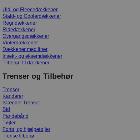
Uld- og Fleecedækkener
Stald- og Coolerdækkener
Regndækkener
Ridedækkener
Overgangsdækkener
Vinterdækkener
Dækkener med liner
Insekt- og eksemdækkener
Tilbehør til dækkener
Trenser og Tilbehør
Trenser
Kandarer
Islænder Trenser
Bid
Pandebånd
Tøjler
Fortøj og hjælpetøjler
Trense tilbehør