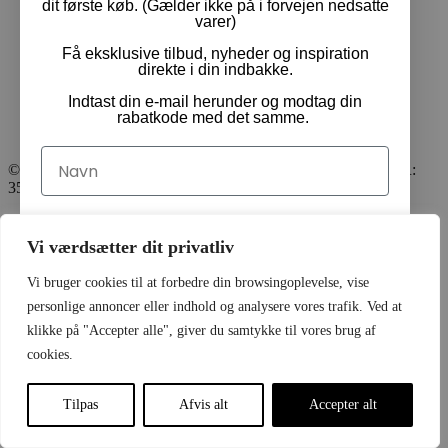
dit første køb. (Gælder ikke på i forvejen nedsatte
Returnering & ombytning
varer)
Cookie- og privatpolitik
Få eksklusive tilbud, nyheder og inspiration
Handelsbetingelser
direkte i din indbakke.
Returnering & ombytning
Indtast din e-mail herunder og modtag din
Cookie- og privatpolitik
rabatkode med det samme.
Navn
© Pam Rideudstyr ApS 2024 | Alle rettigheder forbeholdt. CVR:
35413499
Email
INDKØBSKURV
0
Vi værdsætter dit privatliv
SET FORNYLIGT
10
Vi bruger cookies til at forbedre din browsingoplevelse, vise
Du er måske interesseret i
Ja tak, tilmeld mig!
personlige annoncer eller indhold og analysere vores trafik. Ved at
klikke på "Accepter alle", giver du samtykke til vores brug af
cookies.
Ved tilmelding acceptere du at modtage emails med
nyheder
Tilpas
Afvis alt
Accepter alt