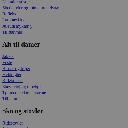
Islænder udstyr
Shetlænder og miniature udstyr
Refleks
Lammeskind
Juleudsmykning
Til stævner
Alt til damer
Jakker
Veste
Bluser og trøjer
Heldragter
Ridebukser
Stævnetøj og tilbehør
Tøj med elektrisk varme
Tilbehør
Sko og støvler
Ridestøvler