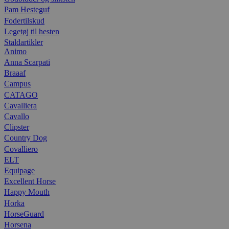
Pam Hesteguf
Fodertilskud
Legetøj til hesten
Staldartikler
Animo
Anna Scarpati
Braaaf
Campus
CATAGO
Cavalliera
Cavallo
Clipster
Country Dog
Covalliero
ELT
Equipage
Excellent Horse
Happy Mouth
Horka
HorseGuard
Horsena