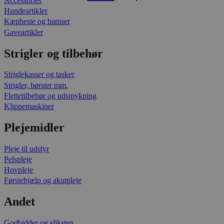
Accessories
Hundeartikler
Kæpheste og bamser
Gaveartikler
Strigler og tilbehør
Striglekasser og tasker
Strigler, børster mm.
Flettetilbehør og udsmykning
Klippemaskiner
Plejemidler
Pleje til udstyr
Pelspleje
Hovpleje
Førstehjælp og akutpleje
Andet
Godbidder og sliksten