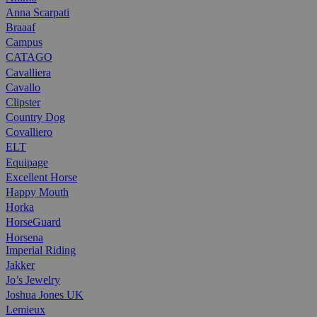
Anna Scarpati
Braaaf
Campus
CATAGO
Cavalliera
Cavallo
Clipster
Country Dog
Covalliero
ELT
Equipage
Excellent Horse
Happy Mouth
Horka
HorseGuard
Horsena
Imperial Riding
Jakker
Jo’s Jewelry
Joshua Jones UK
Lemieux