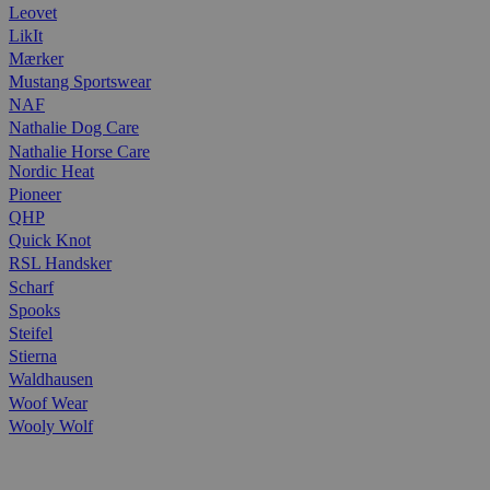
Leovet
LikIt
Mærker
Mustang Sportswear
NAF
Nathalie Dog Care
Nathalie Horse Care
Nordic Heat
Pioneer
QHP
Quick Knot
RSL Handsker
Scharf
Spooks
Steifel
Stierna
Waldhausen
Woof Wear
Wooly Wolf