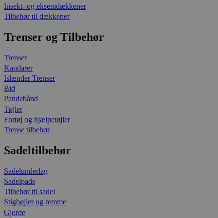
Insekt- og eksemdækkener
Tilbehør til dækkener
Trenser og Tilbehør
Trenser
Kandarer
Islænder Trenser
Bid
Pandebånd
Tøjler
Fortøj og hjælpetøjler
Trense tilbehør
Sadeltilbehør
Sadelunderlag
Sadelpads
Tilbehør til sadel
Stigbøjler og remme
Gjorde