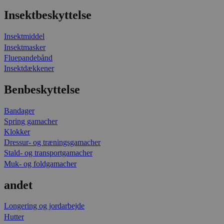
Insektbeskyttelse
Insektmiddel
Insektmasker
Fluepandebånd
Insektdækkener
Benbeskyttelse
Bandager
Spring gamacher
Klokker
Dressur- og træningsgamacher
Stald- og transportgamacher
Muk- og foldgamacher
andet
Longering og jordarbejde
Hutter