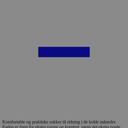
Komfortable og praktiske sokker til ridning i de kolde måneder.
Foden er foret for ekstra varme og komfort, mens det ekstra tynde