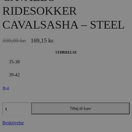
RIDESOKKER
CAVALSASHA – STEEL
199,00
kr.
169,15
kr.
Den
Den
oprindelige
aktuelle
STØRRELSE
pris
pris
var:
er:
35-38
199,00 kr..
169,15 kr..
39-42
Ryd
CAVALLO
Tilføj til kurv
RIDESOKKER
CAVALSASHA
-
Beskrivelse
STEEL
antal