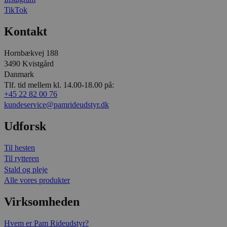
TikTok
Kontakt
Hornbækvej 188
3490 Kvistgård
Danmark
Tlf. tid mellem kl. 14.00-18.00 på:
+45 22 82 00 76
kundeservice@pamrideudstyr.dk
Udforsk
Til hesten
Til rytteren
Stald og pleje
Alle vores produkter
Virksomheden
Hvem er Pam Rideudstyr?