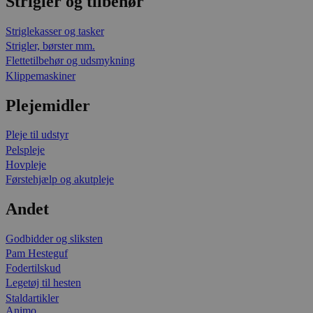
Strigler og tilbehør
Striglekasser og tasker
Strigler, børster mm.
Flettetilbehør og udsmykning
Klippemaskiner
Plejemidler
Pleje til udstyr
Pelspleje
Hovpleje
Førstehjælp og akutpleje
Andet
Godbidder og sliksten
Pam Hesteguf
Fodertilskud
Legetøj til hesten
Staldartikler
Animo