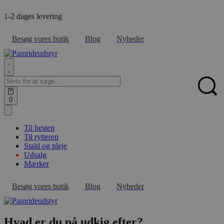
Skip
1-2 dages levering
F
to
content
Besøg vores butik
Blog
Nyheder
Search
for:
Sear
Open
0
cart
Til hesten
Til rytteren
Stald og pleje
Udsalg
Mærker
Besøg vores butik
Blog
Nyheder
Hvad er du på udkig efter?