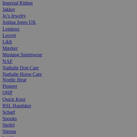
Imperial Riding
Jakker
Jo’s Jewelry
Joshua Jones UK
Lemieux
Leovet
LikIt
Mærker
Mustang Sportswear
NAF
Nathalie Dog Care
Nathalie Horse Care
Nordic Heat
Pioneer
QHP
Quick Knot
RSL Handsker
Scharf
Spooks
Steifel
Stierna