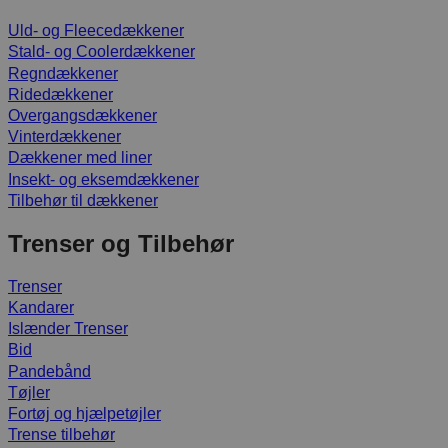
Uld- og Fleecedækkener
Stald- og Coolerdækkener
Regndækkener
Ridedækkener
Overgangsdækkener
Vinterdækkener
Dækkener med liner
Insekt- og eksemdækkener
Tilbehør til dækkener
Trenser og Tilbehør
Trenser
Kandarer
Islænder Trenser
Bid
Pandebånd
Tøjler
Fortøj og hjælpetøjler
Trense tilbehør