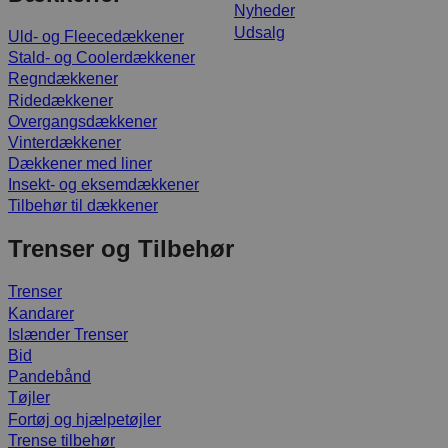
Nyheder
Udsalg
Uld- og Fleecedækkener
Stald- og Coolerdækkener
Regndækkener
Ridedækkener
Overgangsdækkener
Vinterdækkener
Dækkener med liner
Insekt- og eksemdækkener
Tilbehør til dækkener
Trenser og Tilbehør
Trenser
Kandarer
Islænder Trenser
Bid
Pandebånd
Tøjler
Fortøj og hjælpetøjler
Trense tilbehør