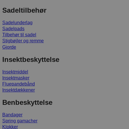
Sadeltilbehør
Sadelunderlag
Sadelpads
Tilbehør til sadel
Stigbøjler og remme
Gjorde
Insektbeskyttelse
Insektmiddel
Insektmasker
Fluepandebånd
Insektdækkener
Benbeskyttelse
Bandager
Spring gamacher
Klokker