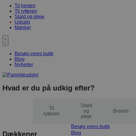
Til hesten
Til rytteren
Stald og pleje
Udsalg
Mærker
Besøg vores butik
Blog
Nyheder
Hvad er du på udkig efter?
Stald
Til
Til
og
Brands
hesten
rytteren
pleje
Besøg vores butik
Dækkener
Blog