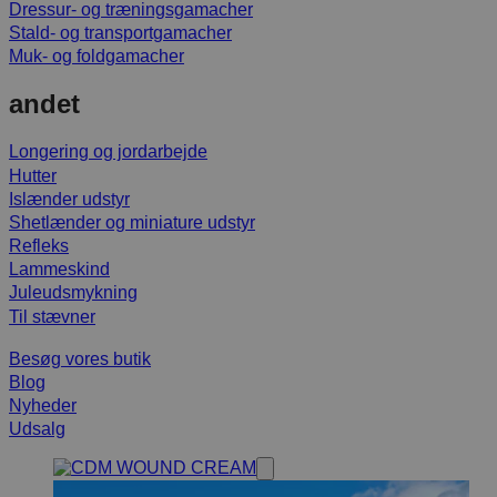
Dressur- og træningsgamacher
Stald- og transportgamacher
Muk- og foldgamacher
andet
Longering og jordarbejde
Hutter
Islænder udstyr
Shetlænder og miniature udstyr
Refleks
Lammeskind
Juleudsmykning
Til stævner
Besøg vores butik
Blog
Nyheder
Udsalg