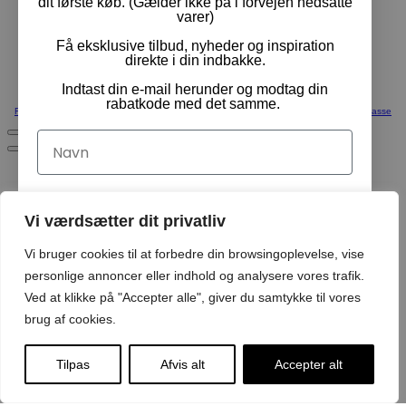
dit første køb. (Gælder ikke på i forvejen nedsatte
varer)
Få eksklusive tilbud, nyheder og inspiration
direkte i din indbakke.
Indtast din e-mail herunder og modtag din
rabatkode med det samme.
Fortsæt med at handle
Vis Kurv
Kasse
Navn
Email
Vi værdsætter dit privatliv
Vi bruger cookies til at forbedre din browsingoplevelse, vise
Ja tak, tilmeld mig!
personlige annoncer eller indhold og analysere vores trafik.
Ved at klikke på "Accepter alle", giver du samtykke til vores
brug af cookies.
Ved tilmelding acceptere du at modtage emails med
nyheder
Tilpas
Afvis alt
Accepter alt