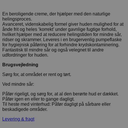
En beroligende creme, der hjælper med den naturlige
helingsproces.
Avanceret, videnskabelig formel giver huden mulighed for at
ånde frit og heles ‘korrekt’ under gavnlige fugtige forhold,
hvilket hjælper med at reducere helingstiden for mindre sår,
ridser og skrammer. Leveres i en brugervenlig pumpeflaske
for hygiejnisk påføring for at forhindre krydskontaminering.
Fantastisk til mindre sår og også velegnet til andre
udfordringer for huden.
Brugsvejledning
Sørg for, at området er rent og tørt.
Ved mindre sår:
Påfør rigeligt, og sørg for, at al den berørte hud er dækket.
Påfør igen en eller to gange dagligt.
Til heste med vinterhud: Påfør dagligt på sårbare eller
beskadigede områder.
Levering & fragt