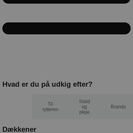
Hvad er du på udkig efter?
Stald
Til
Til
og
Brands
hesten
rytteren
pleje
Dækkener