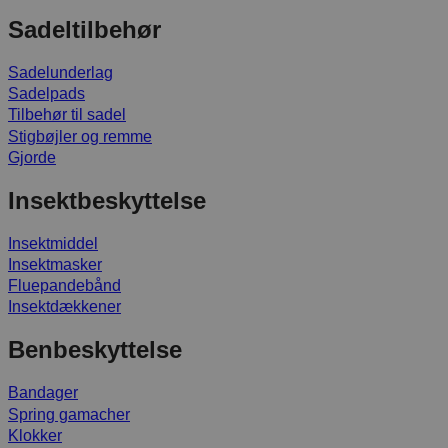
Sadeltilbehør
Sadelunderlag
Sadelpads
Tilbehør til sadel
Stigbøjler og remme
Gjorde
Insektbeskyttelse
Insektmiddel
Insektmasker
Fluepandebånd
Insektdækkener
Benbeskyttelse
Bandager
Spring gamacher
Klokker