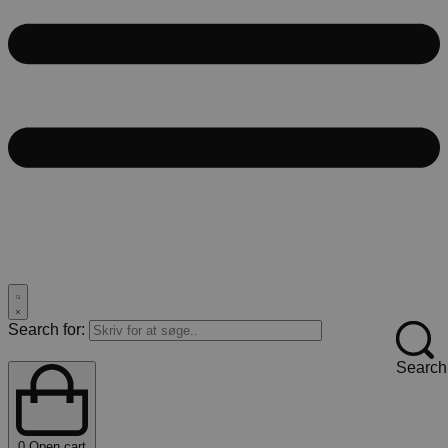
Search for:
Search
0
Open cart