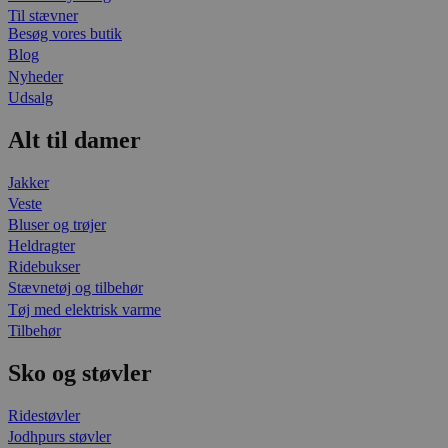
Til stævner
Besøg vores butik
Blog
Nyheder
Udsalg
Alt til damer
Jakker
Veste
Bluser og trøjer
Heldragter
Ridebukser
Stævnetøj og tilbehør
Tøj med elektrisk varme
Tilbehør
Sko og støvler
Ridestøvler
Jodhpurs støvler