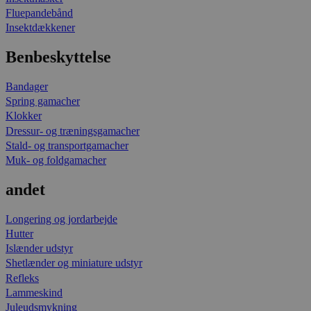
Fluepandebånd
Insektdækkener
Benbeskyttelse
Bandager
Spring gamacher
Klokker
Dressur- og træningsgamacher
Stald- og transportgamacher
Muk- og foldgamacher
andet
Longering og jordarbejde
Hutter
Islænder udstyr
Shetlænder og miniature udstyr
Refleks
Lammeskind
Juleudsmykning