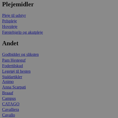
Plejemidler
Pleje til udstyr
Pelspleje
Hovpleje
Førstehjælp og akutpleje
Andet
Godbidder og sliksten
Pam Hesteguf
Fodertilskud
Legetøj til hesten
Staldartikler
Animo
Anna Scarpati
Braaaf
Campus
CATAGO
Cavalliera
Cavallo