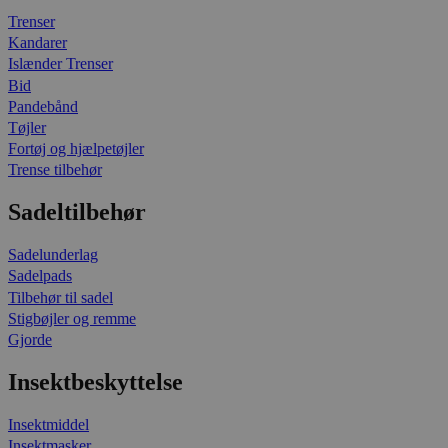
Trenser
Kandarer
Islænder Trenser
Bid
Pandebånd
Tøjler
Fortøj og hjælpetøjler
Trense tilbehør
Sadeltilbehør
Sadelunderlag
Sadelpads
Tilbehør til sadel
Stigbøjler og remme
Gjorde
Insektbeskyttelse
Insektmiddel
Insektmasker