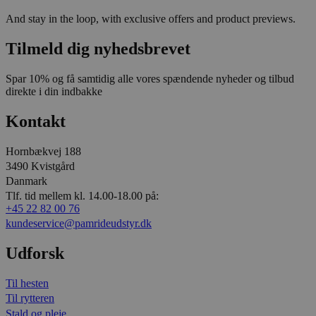
And stay in the loop, with exclusive offers and product previews.
Tilmeld dig nyhedsbrevet
Spar 10% og få samtidig alle vores spændende nyheder og tilbud
direkte i din indbakke
Kontakt
Hornbækvej 188
3490 Kvistgård
Danmark
Tlf. tid mellem kl. 14.00-18.00 på:
+45 22 82 00 76
kundeservice@pamrideudstyr.dk
Udforsk
Til hesten
Til rytteren
Stald og pleje