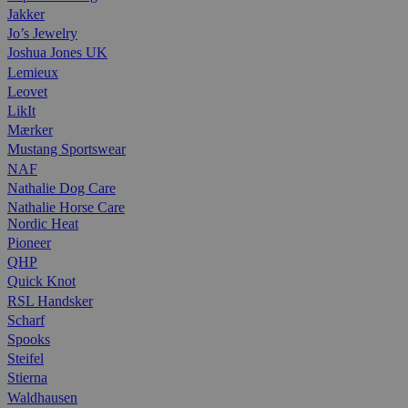
Jakker
Jo’s Jewelry
Joshua Jones UK
Lemieux
Leovet
LikIt
Mærker
Mustang Sportswear
NAF
Nathalie Dog Care
Nathalie Horse Care
Nordic Heat
Pioneer
QHP
Quick Knot
RSL Handsker
Scharf
Spooks
Steifel
Stierna
Waldhausen