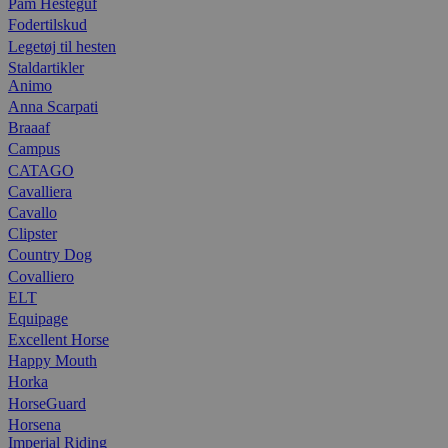
Pam Hesteguf
Fodertilskud
Legetøj til hesten
Staldartikler
Animo
Anna Scarpati
Braaaf
Campus
CATAGO
Cavalliera
Cavallo
Clipster
Country Dog
Covalliero
ELT
Equipage
Excellent Horse
Happy Mouth
Horka
HorseGuard
Horsena
Imperial Riding