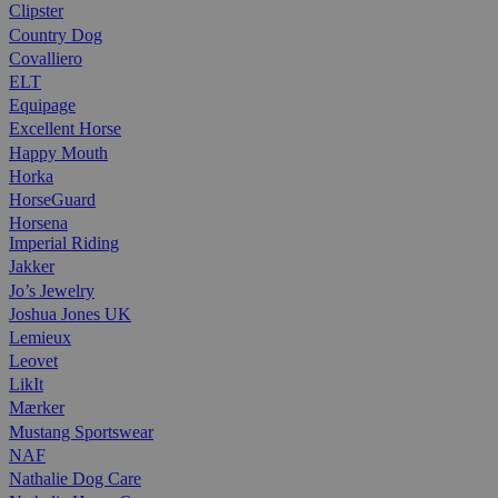
Clipster
Country Dog
Covalliero
ELT
Equipage
Excellent Horse
Happy Mouth
Horka
HorseGuard
Horsena
Imperial Riding
Jakker
Jo’s Jewelry
Joshua Jones UK
Lemieux
Leovet
LikIt
Mærker
Mustang Sportswear
NAF
Nathalie Dog Care