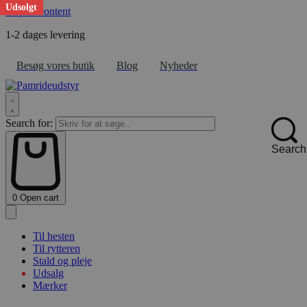
Udsolgt
Skip to content
1-2 dages levering
F
Besøg vores butik
Blog
Nyheder
Search for:
Search
0
Open cart
Til hesten
Til rytteren
Stald og pleje
Udsalg
Mærker