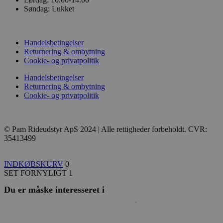
Søndag:
Lukket
Handelsbetingelser
Returnering & ombytning
Cookie- og privatpolitik
Handelsbetingelser
Returnering & ombytning
Cookie- og privatpolitik
© Pam Rideudstyr ApS 2024 | Alle rettigheder forbeholdt. CVR:
35413499
INDKØBSKURV
0
SET FORNYLIGT
1
Du er måske interesseret i