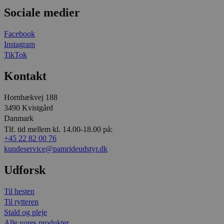
Sociale medier
Facebook
Instagram
TikTok
Kontakt
Hornbækvej 188
3490 Kvistgård
Danmark
Tlf. tid mellem kl. 14.00-18.00 på:
+45 22 82 00 76
kundeservice@pamrideudstyr.dk
Udforsk
Til hesten
Til rytteren
Stald og pleje
Alle vores produkter