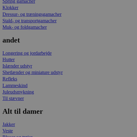
Spring gamacher
Klokker
Dressur- og træningsgamacher
Stald- og transportgamacher
Muk- og foldgamacher
andet
Longering og jordarbejde
Hutter
Islænder udstyr
Shetlænder og miniature udstyr
Refleks
Lammeskind
Juleudsmykning
Til stævner
Alt til damer
Jakker
Veste