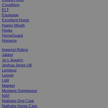
Covalliero
ELT
Equipage
Excellent Horse
Happy Mouth
Horka
HorseGuard
Horsena
Imperial Riding
Jakker
Jo’s Jewelry
Joshua Jones UK
Lemieux
Leovet
LikIt
Mærker
Mustang Sportswear
NAF
Nathalie Dog Care
Nathalie Horse Care