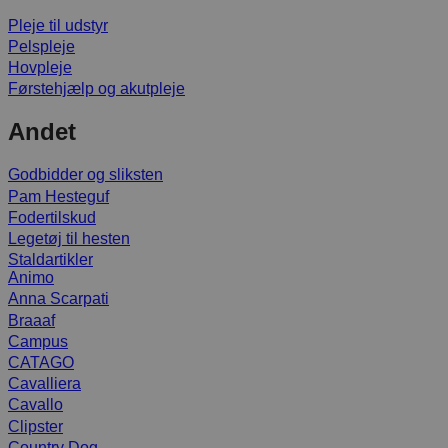
Pleje til udstyr
Pelspleje
Hovpleje
Førstehjælp og akutpleje
Andet
Godbidder og sliksten
Pam Hesteguf
Fodertilskud
Legetøj til hesten
Staldartikler
Animo
Anna Scarpati
Braaaf
Campus
CATAGO
Cavalliera
Cavallo
Clipster
Country Dog