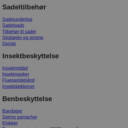
Sadeltilbehør
Sadelunderlag
Sadelpads
Tilbehør til sadel
Stigbøjler og remme
Gjorde
Insektbeskyttelse
Insektmiddel
Insektmasker
Fluepandebånd
Insektdækkener
Benbeskyttelse
Bandager
Spring gamacher
Klokker