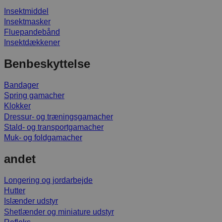
Insektmiddel
Insektmasker
Fluepandebånd
Insektdækkener
Benbeskyttelse
Bandager
Spring gamacher
Klokker
Dressur- og træningsgamacher
Stald- og transportgamacher
Muk- og foldgamacher
andet
Longering og jordarbejde
Hutter
Islænder udstyr
Shetlænder og miniature udstyr