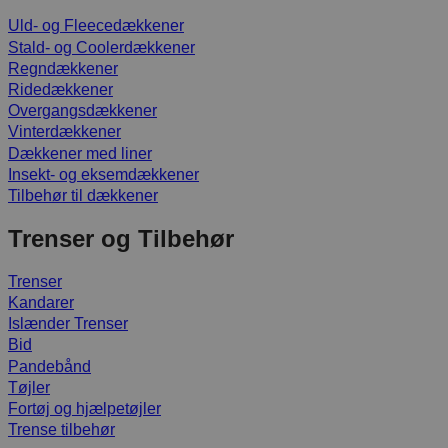
Uld- og Fleecedækkener
Stald- og Coolerdækkener
Regndækkener
Ridedækkener
Overgangsdækkener
Vinterdækkener
Dækkener med liner
Insekt- og eksemdækkener
Tilbehør til dækkener
Trenser og Tilbehør
Trenser
Kandarer
Islænder Trenser
Bid
Pandebånd
Tøjler
Fortøj og hjælpetøjler
Trense tilbehør