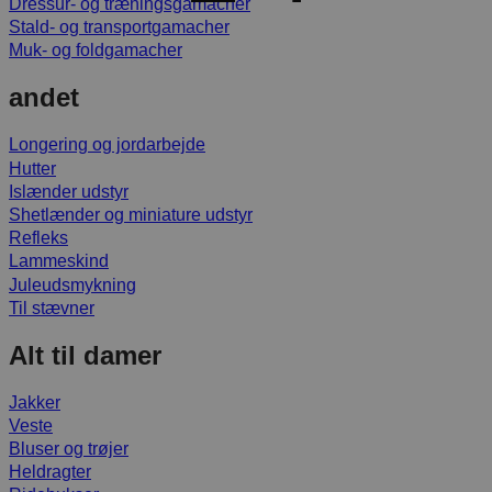
Dressur- og træningsgamacher
Stald- og transportgamacher
Muk- og foldgamacher
andet
Longering og jordarbejde
Hutter
Islænder udstyr
Shetlænder og miniature udstyr
Refleks
Lammeskind
Juleudsmykning
Til stævner
Alt til damer
Jakker
Veste
Bluser og trøjer
Heldragter