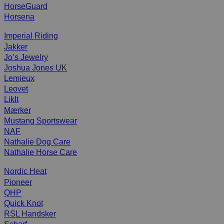
HorseGuard
Horsena
Imperial Riding
Jakker
Jo’s Jewelry
Joshua Jones UK
Lemieux
Leovet
LikIt
Mærker
Mustang Sportswear
NAF
Nathalie Dog Care
Nathalie Horse Care
Nordic Heat
Pioneer
QHP
Quick Knot
RSL Handsker