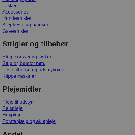
Tasker
Accessories
Hundeartikler
Kæpheste og bamser
Gaveartikler
Strigler og tilbehør
Striglekasser og tasker
Strigler, børster mm.
Flettetilbehør og udsmykning
Klippemaskiner
Plejemidler
Pleje til udstyr
Pelspleje
Hovpleje
Førstehjælp og akutpleje
Andet