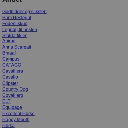
Godbidder og sliksten
Pam Hesteguf
Fodertilskud
Legetøj til hesten
Staldartikler
Animo
Anna Scarpati
Braaaf
Campus
CATAGO
Cavalliera
Cavallo
Clipster
Country Dog
Covalliero
ELT
Equipage
Excellent Horse
Happy Mouth
Horka