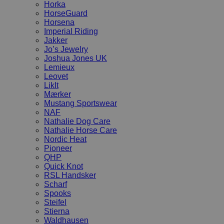
Horka
HorseGuard
Horsena
Imperial Riding
Jakker
Jo’s Jewelry
Joshua Jones UK
Lemieux
Leovet
LikIt
Mærker
Mustang Sportswear
NAF
Nathalie Dog Care
Nathalie Horse Care
Nordic Heat
Pioneer
QHP
Quick Knot
RSL Handsker
Scharf
Spooks
Steifel
Stierna
Waldhausen