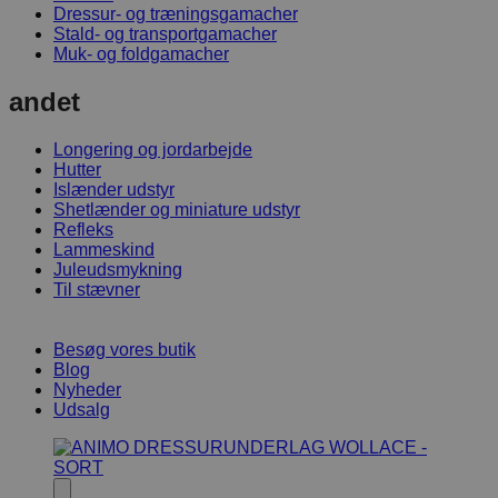
Dressur- og træningsgamacher
Stald- og transportgamacher
Muk- og foldgamacher
andet
Longering og jordarbejde
Hutter
Islænder udstyr
Shetlænder og miniature udstyr
Refleks
Lammeskind
Juleudsmykning
Til stævner
Besøg vores butik
Blog
Nyheder
Udsalg