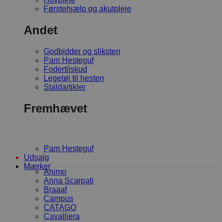
Førstehjælp og akutpleje
Andet
Godbidder og sliksten
Pam Hesteguf
Fodertilskud
Legetøj til hesten
Staldartikler
Fremhævet
Pam Hesteguf
Udsalg
Mærker
Animo
Anna Scarpati
Braaaf
Campus
CATAGO
Cavalliera