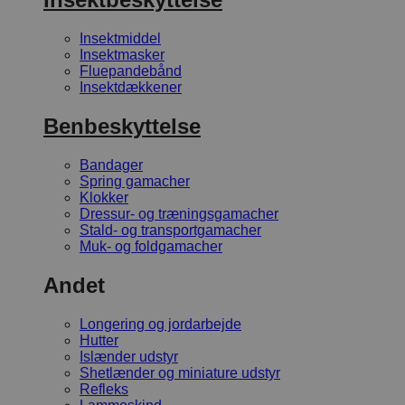
Insektmiddel
Insektmasker
Fluepandebånd
Insektdækkener
Benbeskyttelse
Bandager
Spring gamacher
Klokker
Dressur- og træningsgamacher
Stald- og transportgamacher
Muk- og foldgamacher
Andet
Longering og jordarbejde
Hutter
Islænder udstyr
Shetlænder og miniature udstyr
Refleks