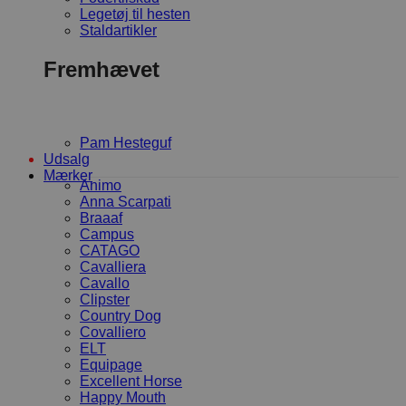
Legetøj til hesten
Staldartikler
Fremhævet
Pam Hesteguf
Udsalg
Mærker
Animo
Anna Scarpati
Braaaf
Campus
CATAGO
Cavalliera
Cavallo
Clipster
Country Dog
Covalliero
ELT
Equipage
Excellent Horse
Happy Mouth