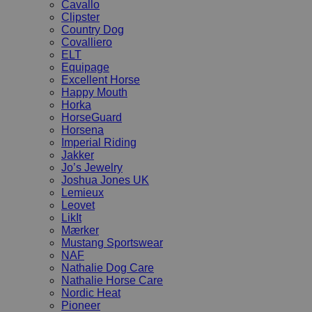
Cavallo
Clipster
Country Dog
Covalliero
ELT
Equipage
Excellent Horse
Happy Mouth
Horka
HorseGuard
Horsena
Imperial Riding
Jakker
Jo’s Jewelry
Joshua Jones UK
Lemieux
Leovet
LikIt
Mærker
Mustang Sportswear
NAF
Nathalie Dog Care
Nathalie Horse Care
Nordic Heat
Pioneer