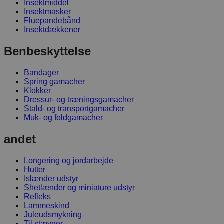
Insektmiddel
Insektmasker
Fluepandebånd
Insektdækkener
Benbeskyttelse
Bandager
Spring gamacher
Klokker
Dressur- og træningsgamacher
Stald- og transportgamacher
Muk- og foldgamacher
andet
Longering og jordarbejde
Hutter
Islænder udstyr
Shetlænder og miniature udstyr
Refleks
Lammeskind
Juleudsmykning
Til stævner