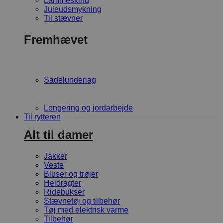
Lammeskind
Juleudsmykning
Til stævner
Fremhævet
Sadelunderlag
Longering og jordarbejde
Til rytteren
Alt til damer
Jakker
Veste
Bluser og trøjer
Heldragter
Ridebukser
Stævnetøj og tilbehør
Tøj med elektrisk varme
Tilbehør