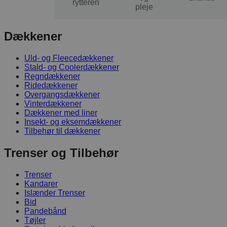
hesten
rytteren
pleje
Dækkener
Uld- og Fleecedækkener
Stald- og Coolerdækkener
Regndækkener
Ridedækkener
Overgangsdækkener
Vinterdækkener
Dækkener med liner
Insekt- og eksemdækkener
Tilbehør til dækkener
Trenser og Tilbehør
Trenser
Kandarer
Islænder Trenser
Bid
Pandebånd
Tøjler