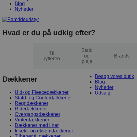
Blog
Nyheder
Hvad er du på udkig efter?
Stald
Til
Til
og
Brands
hesten
rytteren
pleje
Besøg vores butik
Dækkener
Blog
Nyheder
Uld- og Fleecedækkener
Udsalg
Stald- og Coolerdækkener
Regndækkener
Ridedækkener
Overgangsdækkener
Vinterdækkener
Dækkener med liner
Insekt- og eksemdækkener
Tilbehør til dækkener