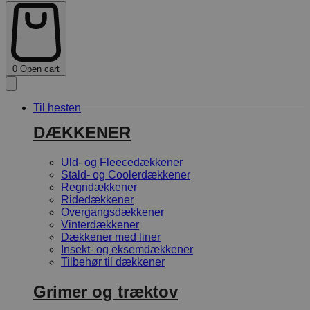
0
Open cart
Til hesten
DÆKKENER
Uld- og Fleecedækkener
Stald- og Coolerdækkener
Regndækkener
Ridedækkener
Overgangsdækkener
Vinterdækkener
Dækkener med liner
Insekt- og eksemdækkener
Tilbehør til dækkener
Grimer og træktov