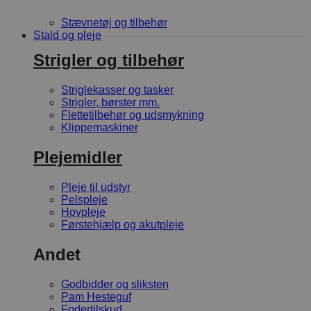
Stævnetøj og tilbehør
Stald og pleje
Strigler og tilbehør
Striglekasser og tasker
Strigler, børster mm.
Flettetilbehør og udsmykning
Klippemaskiner
Plejemidler
Pleje til udstyr
Pelspleje
Hovpleje
Førstehjælp og akutpleje
Andet
Godbidder og sliksten
Pam Hesteguf
Fodertilskud