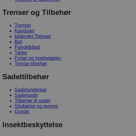
Trenser og Tilbehør
Trenser
Kandarer
Islænder Trenser
Bid
Pandebånd
Tøjler
Fortøj og hjælpetøjler
Trense tilbehør
Sadeltilbehør
Sadelunderlag
Sadelpads
Tilbehør til sadel
Stigbøjler og remme
Gjorde
Insektbeskyttelse