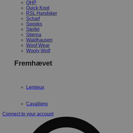
QHP
Quick Knot
RSL Handsker
Scharf
Spooks
Steifel
Stierna
Waldhausen
Woof Wear
Wooly Wolf
Fremhævet
Lemieux
Cavalliero
Connect to your account