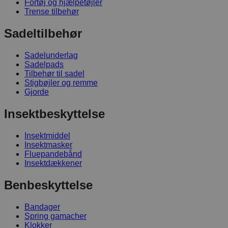
Fortøj og hjælpetøjler
Trense tilbehør
Sadeltilbehør
Sadelunderlag
Sadelpads
Tilbehør til sadel
Stigbøjler og remme
Gjorde
Insektbeskyttelse
Insektmiddel
Insektmasker
Fluepandebånd
Insektdækkener
Benbeskyttelse
Bandager
Spring gamacher
Klokker