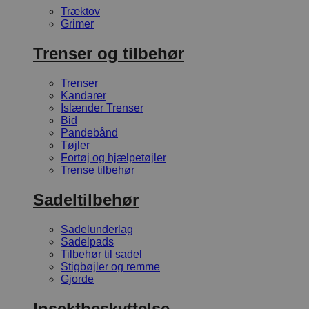
Træktov
Grimer
Trenser og tilbehør
Trenser
Kandarer
Islænder Trenser
Bid
Pandebånd
Tøjler
Fortøj og hjælpetøjler
Trense tilbehør
Sadeltilbehør
Sadelunderlag
Sadelpads
Tilbehør til sadel
Stigbøjler og remme
Gjorde
Insektbeskyttelse