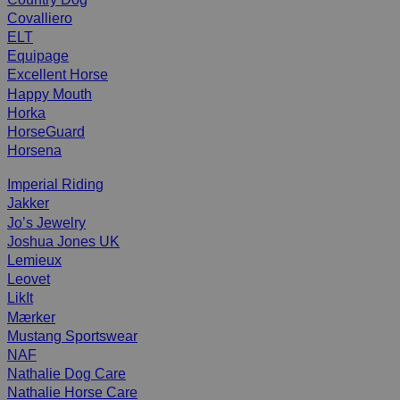
Covalliero
ELT
Equipage
Excellent Horse
Happy Mouth
Horka
HorseGuard
Horsena
Imperial Riding
Jakker
Jo’s Jewelry
Joshua Jones UK
Lemieux
Leovet
LikIt
Mærker
Mustang Sportswear
NAF
Nathalie Dog Care
Nathalie Horse Care