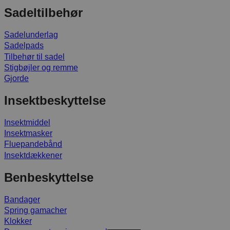
Sadeltilbehør
Sadelunderlag
Sadelpads
Tilbehør til sadel
Stigbøjler og remme
Gjorde
Insektbeskyttelse
Insektmiddel
Insektmasker
Fluepandebånd
Insektdækkener
Benbeskyttelse
Bandager
Spring gamacher
Klokker