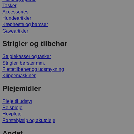
Tasker
Accessories
Hundeartikler
Kæpheste og bamser
Gaveartikler
Strigler og tilbehør
Striglekasser og tasker
Strigler, børster mm.
Flettetilbehør og udsmykning
Klippemaskiner
Plejemidler
Pleje til udstyr
Pelspleje
Hovpleje
Førstehjælp og akutpleje
Andet