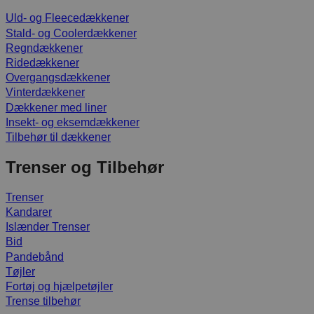
Uld- og Fleecedækkener
Stald- og Coolerdækkener
Regndækkener
Ridedækkener
Overgangsdækkener
Vinterdækkener
Dækkener med liner
Insekt- og eksemdækkener
Tilbehør til dækkener
Trenser og Tilbehør
Trenser
Kandarer
Islænder Trenser
Bid
Pandebånd
Tøjler
Fortøj og hjælpetøjler
Trense tilbehør