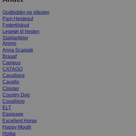
Godbidder og sliksten
Pam Hesteguf
Fodertilskud
Legetøj til hesten
Staldartikler
Animo
Anna Scarpati
Braaaf
Campus
CATAGO
Cavalliera
Cavallo
Clipster
Country Dog
Covalliero
ELT
Equipage
Excellent Horse
Happy Mouth
Horka