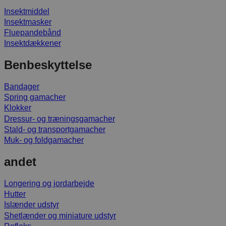
Insektmiddel
Insektmasker
Fluepandebånd
Insektdækkener
Benbeskyttelse
Bandager
Spring gamacher
Klokker
Dressur- og træningsgamacher
Stald- og transportgamacher
Muk- og foldgamacher
andet
Longering og jordarbejde
Hutter
Islænder udstyr
Shetlænder og miniature udstyr