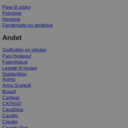
Pleje til udstyr
Pelspleje
Hovpleje
Førstehjælp og akutpleje
Andet
Godbidder og sliksten
Pam Hesteguf
Fodertilskud
Legetøj til hesten
Staldartikler
Animo
Anna Scarpati
Braaaf
Campus
CATAGO
Cavalliera
Cavallo
Clipster
Country Dog