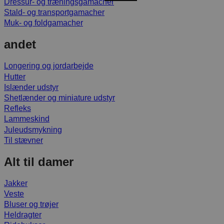
Dressur- og træningsgamacher
Stald- og transportgamacher
Muk- og foldgamacher
andet
Longering og jordarbejde
Hutter
Islænder udstyr
Shetlænder og miniature udstyr
Refleks
Lammeskind
Juleudsmykning
Til stævner
Alt til damer
Jakker
Veste
Bluser og trøjer
Heldragter