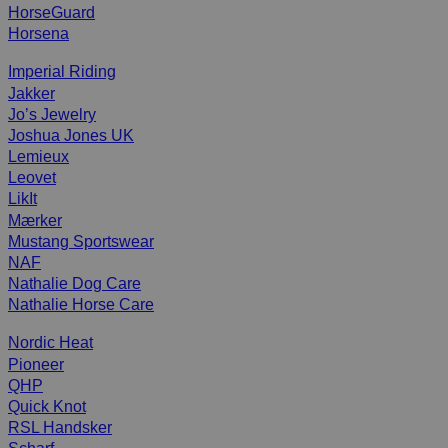
HorseGuard
Horsena
Imperial Riding
Jakker
Jo’s Jewelry
Joshua Jones UK
Lemieux
Leovet
LikIt
Mærker
Mustang Sportswear
NAF
Nathalie Dog Care
Nathalie Horse Care
Nordic Heat
Pioneer
QHP
Quick Knot
RSL Handsker