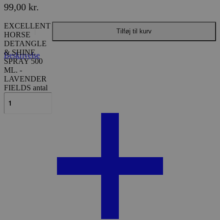
99,00
kr.
EXCELLENT
Tilføj til kurv
HORSE
DETANGLE
& SHINE
Beskrivelse
SPRAY 500
ML. -
LAVENDER
FIELDS antal