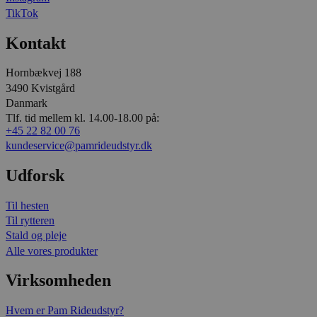
TikTok
Kontakt
Hornbækvej 188
3490 Kvistgård
Danmark
Tlf. tid mellem kl. 14.00-18.00 på:
+45 22 82 00 76
kundeservice@pamrideudstyr.dk
Udforsk
Til hesten
Til rytteren
Stald og pleje
Alle vores produkter
Virksomheden
Hvem er Pam Rideudstyr?