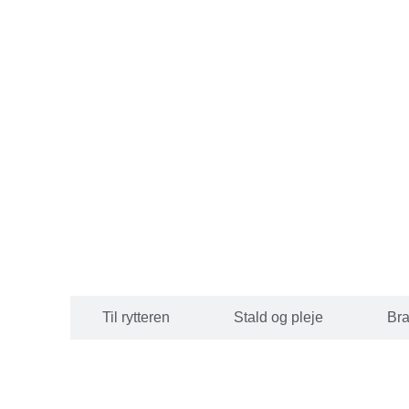
 hesten
Til rytteren
Stald og pleje
Br