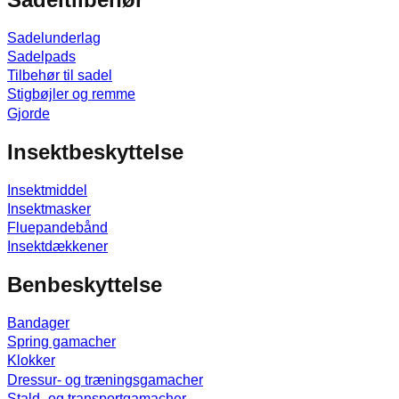
Sadelunderlag
Sadelpads
Tilbehør til sadel
Stigbøjler og remme
Gjorde
Insektbeskyttelse
Insektmiddel
Insektmasker
Fluepandebånd
Insektdækkener
Benbeskyttelse
Bandager
Spring gamacher
Klokker
Dressur- og træningsgamacher
Stald- og transportgamacher