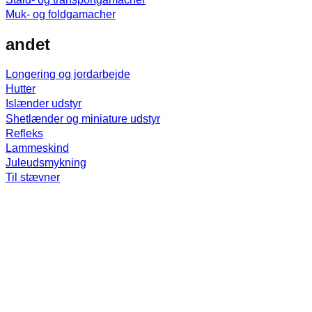
Muk- og foldgamacher
andet
Longering og jordarbejde
Hutter
Islænder udstyr
Shetlænder og miniature udstyr
Refleks
Lammeskind
Juleudsmykning
Til stævner