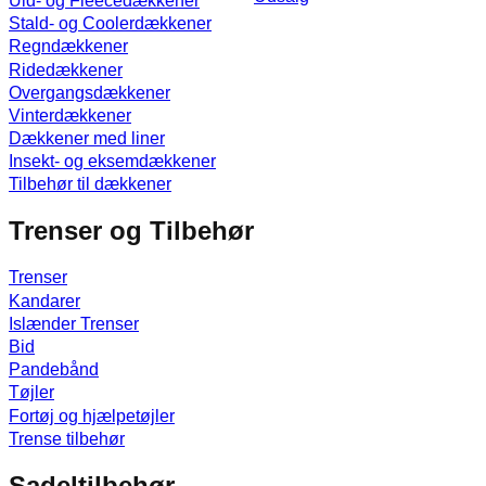
Uld- og Fleecedækkener
Stald- og Coolerdækkener
Regndækkener
Ridedækkener
Overgangsdækkener
Vinterdækkener
Dækkener med liner
Insekt- og eksemdækkener
Tilbehør til dækkener
Trenser og Tilbehør
Trenser
Kandarer
Islænder Trenser
Bid
Pandebånd
Tøjler
Fortøj og hjælpetøjler
Trense tilbehør
Sadeltilbehør