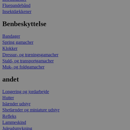
Fluepandebånd
Insektdækkener
Benbeskyttelse
Bandager
Spring gamacher
Klokker
Dressur- og træningsgamacher
Stald- og transportgamacher
Muk- og foldgamacher
andet
Longering og jordarbejde
Hutter
Islænder udstyr
Shetlænder og miniature udstyr
Refleks
Lammeskind
Juleudsmykning