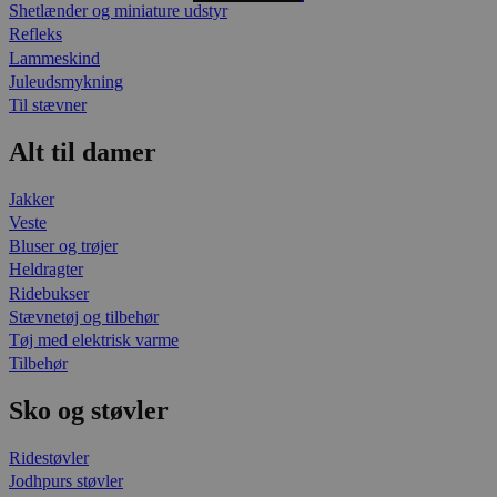
Shetlænder og miniature udstyr
Refleks
Lammeskind
Juleudsmykning
Til stævner
Alt til damer
Jakker
Veste
Bluser og trøjer
Heldragter
Ridebukser
Stævnetøj og tilbehør
Tøj med elektrisk varme
Tilbehør
Sko og støvler
Ridestøvler
Jodhpurs støvler