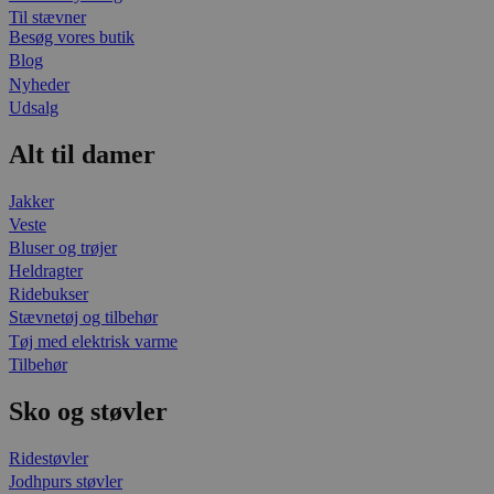
Til stævner
Besøg vores butik
Blog
Nyheder
Udsalg
Alt til damer
Jakker
Veste
Bluser og trøjer
Heldragter
Ridebukser
Stævnetøj og tilbehør
Tøj med elektrisk varme
Tilbehør
Sko og støvler
Ridestøvler
Jodhpurs støvler