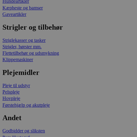
Hundeartikler
Kæpheste og bamser
Gaveartikler
Strigler og tilbehør
Striglekasser og tasker
Strigler, børster mm.
Flettetilbehør og udsmykning
Klippemaskiner
Plejemidler
Pleje til udstyr
Pelspleje
Hovpleje
Førstehjælp og akutpleje
Andet
Godbidder og sliksten