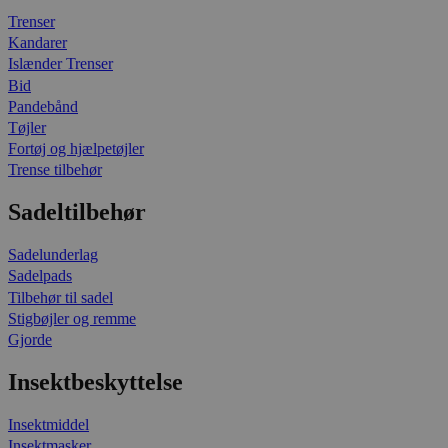
Trenser
Kandarer
Islænder Trenser
Bid
Pandebånd
Tøjler
Fortøj og hjælpetøjler
Trense tilbehør
Sadeltilbehør
Sadelunderlag
Sadelpads
Tilbehør til sadel
Stigbøjler og remme
Gjorde
Insektbeskyttelse
Insektmiddel
Insektmasker