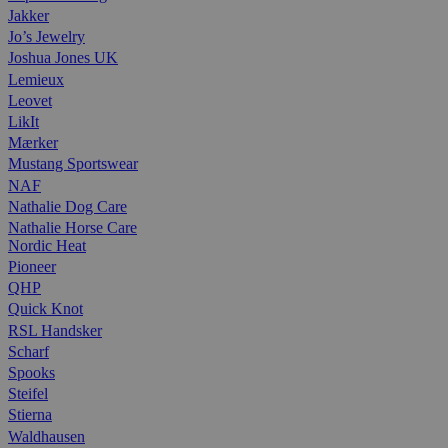
Jakker
Jo’s Jewelry
Joshua Jones UK
Lemieux
Leovet
LikIt
Mærker
Mustang Sportswear
NAF
Nathalie Dog Care
Nathalie Horse Care
Nordic Heat
Pioneer
QHP
Quick Knot
RSL Handsker
Scharf
Spooks
Steifel
Stierna
Waldhausen