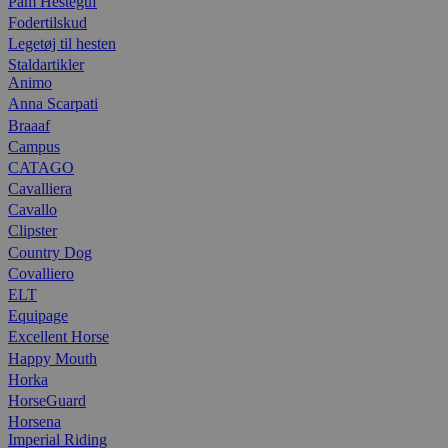
Pam Hesteguf
Fodertilskud
Legetøj til hesten
Staldartikler
Animo
Anna Scarpati
Braaaf
Campus
CATAGO
Cavalliera
Cavallo
Clipster
Country Dog
Covalliero
ELT
Equipage
Excellent Horse
Happy Mouth
Horka
HorseGuard
Horsena
Imperial Riding