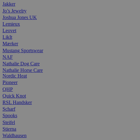
Jakker
Jo’s Jewelry
Joshua Jones UK
Lemieux
Leovet
LikIt
Mærker
Mustang Sportswear
NAF
Nathalie Dog Care
Nathalie Horse Care
Nordic Heat
Pioneer
QHP
Quick Knot
RSL Handsker
Scharf
Spooks
Steifel
Stierna
Waldhausen