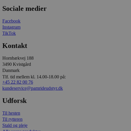
Sociale medier
Facebook
Instagram
TikTok
Kontakt
Hornbækvej 188
3490 Kvistgård
Danmark
Tlf. tid mellem kl. 14.00-18.00 på:
+45 22 82 00 76
kundeservice@pamrideudstyr.dk
Udforsk
Til hesten
Til rytteren
Stald og pleje