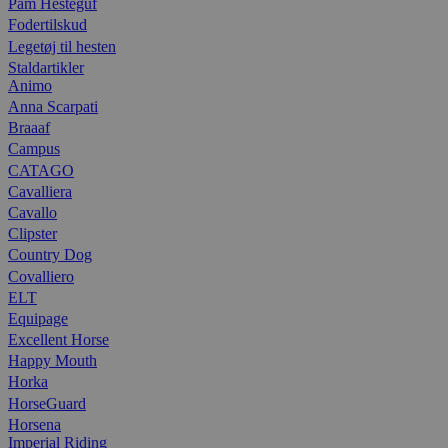
Pam Hesteguf
Fodertilskud
Legetøj til hesten
Staldartikler
Animo
Anna Scarpati
Braaaf
Campus
CATAGO
Cavalliera
Cavallo
Clipster
Country Dog
Covalliero
ELT
Equipage
Excellent Horse
Happy Mouth
Horka
HorseGuard
Horsena
Imperial Riding