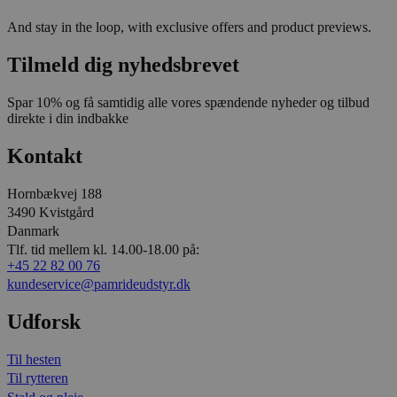
And stay in the loop, with exclusive offers and product previews.
Tilmeld dig nyhedsbrevet
Spar 10% og få samtidig alle vores spændende nyheder og tilbud
direkte i din indbakke
Kontakt
Hornbækvej 188
3490 Kvistgård
Danmark
Tlf. tid mellem kl. 14.00-18.00 på:
+45 22 82 00 76
kundeservice@pamrideudstyr.dk
Udforsk
Til hesten
Til rytteren