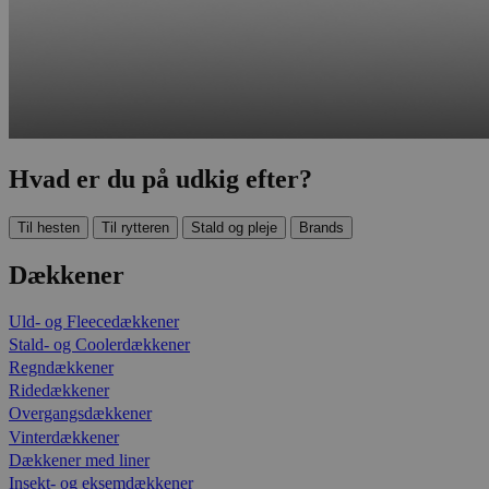
Hvad er du på udkig efter?
Til hesten
Til rytteren
Stald og pleje
Brands
Dækkener
Uld- og Fleecedækkener
Stald- og Coolerdækkener
Regndækkener
Ridedækkener
Overgangsdækkener
Vinterdækkener
Dækkener med liner
Insekt- og eksemdækkener