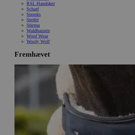
RSL Handsker
Scharf
Spooks
Steifel
Stierna
Waldhausen
Woof Wear
Wooly Wolf
Fremhævet