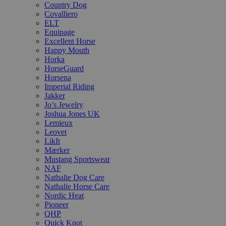
Country Dog
Covalliero
ELT
Equipage
Excellent Horse
Happy Mouth
Horka
HorseGuard
Horsena
Imperial Riding
Jakker
Jo’s Jewelry
Joshua Jones UK
Lemieux
Leovet
LikIt
Mærker
Mustang Sportswear
NAF
Nathalie Dog Care
Nathalie Horse Care
Nordic Heat
Pioneer
QHP
Quick Knot