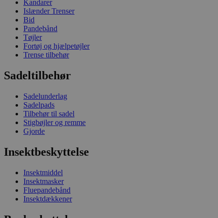
Kandarer
Islænder Trenser
Bid
Pandebånd
Tøjler
Fortøj og hjælpetøjler
Trense tilbehør
Sadeltilbehør
Sadelunderlag
Sadelpads
Tilbehør til sadel
Stigbøjler og remme
Gjorde
Insektbeskyttelse
Insektmiddel
Insektmasker
Fluepandebånd
Insektdækkener