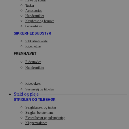
Piske og sporer
Tasker
Accessories
Hundeartikler
Kæpheste og bamser
Gaveartikler
SIKKERHEDSUDSTYR
Sikkerhedsveste
Ridehjelme
FREMHÆVET
Ridestøvler
Hundeartikler
Ridebukser
Stævnetøj og tilbehør
Stald og pleje
STRIGLER OG TILBEHØR
Striglekasser og tasker
Strigler, børster mm.
Flettetilbehør og udsmykning
Klippemaskiner