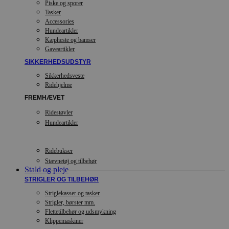
Piske og sporer
Tasker
Accessories
Hundeartikler
Kæpheste og bamser
Gaveartikler
SIKKERHEDSUDSTYR
Sikkerhedsveste
Ridehjelme
FREMHÆVET
Ridestøvler
Hundeartikler
Ridebukser
Stævnetøj og tilbehør
Stald og pleje
STRIGLER OG TILBEHØR
Striglekasser og tasker
Strigler, børster mm.
Flettetilbehør og udsmykning
Klippemaskiner