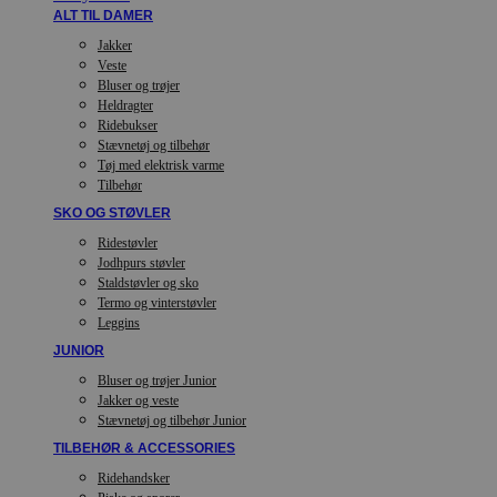
ALT TIL DAMER
Jakker
Veste
Bluser og trøjer
Heldragter
Ridebukser
Stævnetøj og tilbehør
Tøj med elektrisk varme
Tilbehør
SKO OG STØVLER
Ridestøvler
Jodhpurs støvler
Staldstøvler og sko
Termo og vinterstøvler
Leggins
JUNIOR
Bluser og trøjer Junior
Jakker og veste
Stævnetøj og tilbehør Junior
TILBEHØR & ACCESSORIES
Ridehandsker