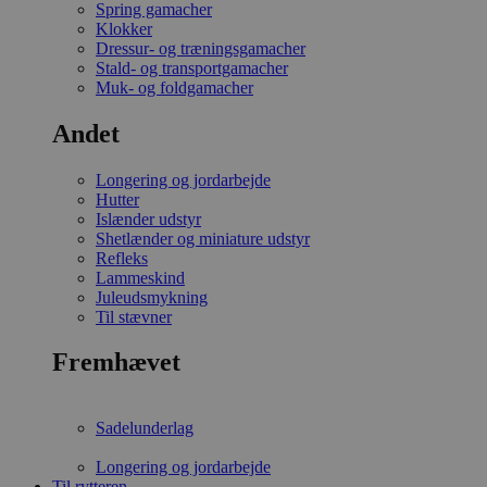
Spring gamacher
Klokker
Dressur- og træningsgamacher
Stald- og transportgamacher
Muk- og foldgamacher
Andet
Longering og jordarbejde
Hutter
Islænder udstyr
Shetlænder og miniature udstyr
Refleks
Lammeskind
Juleudsmykning
Til stævner
Fremhævet
Sadelunderlag
Longering og jordarbejde
Til rytteren