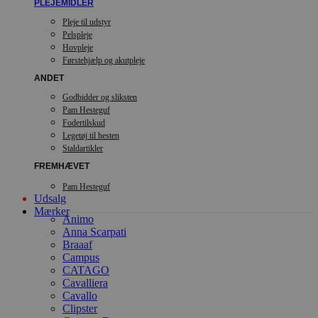
PLEJEMIDLER
Pleje til udstyr
Pelspleje
Hovpleje
Førstehjælp og akutpleje
ANDET
Godbidder og sliksten
Pam Hesteguf
Fodertilskud
Legetøj til hesten
Staldartikler
FREMHÆVET
Pam Hesteguf
Udsalg
Mærker
Animo
Anna Scarpati
Braaaf
Campus
CATAGO
Cavalliera
Cavallo
Clipster