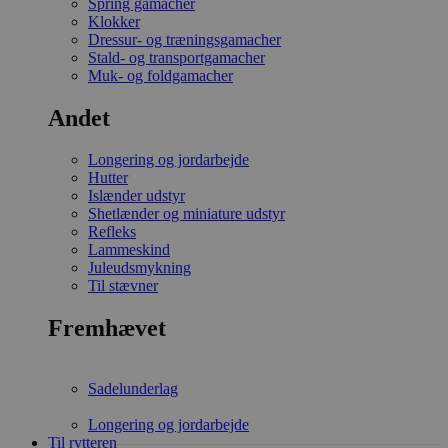
Spring gamacher
Klokker
Dressur- og træningsgamacher
Stald- og transportgamacher
Muk- og foldgamacher
Andet
Longering og jordarbejde
Hutter
Islænder udstyr
Shetlænder og miniature udstyr
Refleks
Lammeskind
Juleudsmykning
Til stævner
Fremhævet
Sadelunderlag
Longering og jordarbejde
Til rytteren