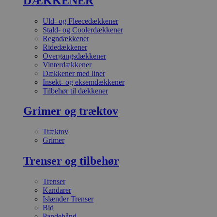
DÆKKENER
Uld- og Fleecedækkener
Stald- og Coolerdækkener
Regndækkener
Ridedækkener
Overgangsdækkener
Vinterdækkener
Dækkener med liner
Insekt- og eksemdækkener
Tilbehør til dækkener
Grimer og træktov
Træktov
Grimer
Trenser og tilbehør
Trenser
Kandarer
Islænder Trenser
Bid
Pandebånd