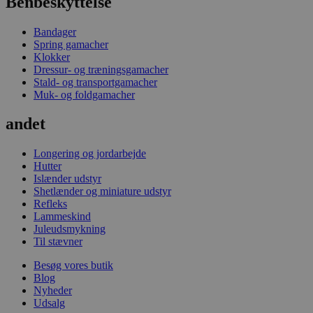
Benbeskyttelse
Bandager
Spring gamacher
Klokker
Dressur- og træningsgamacher
Stald- og transportgamacher
Muk- og foldgamacher
andet
Longering og jordarbejde
Hutter
Islænder udstyr
Shetlænder og miniature udstyr
Refleks
Lammeskind
Juleudsmykning
Til stævner
Besøg vores butik
Blog
Nyheder
Udsalg