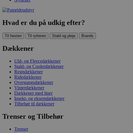
Hvad er du på udkig efter?
Til hesten
Til rytteren
Stald og pleje
Brands
Dækkener
Uld- og Fleecedækkener
Stald- og Coolerdækkener
Regndækkener
Ridedækkener
Overgangsdækkener
Vinterdækkener
Dækkener med liner
Insekt- og eksemdækkener
Tilbehør til dækkener
Trenser og Tilbehør
Trenser