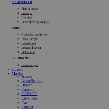
PLEJEMIDLER
Pleje til udstyr
Pelspleje
Hovpleje
Førstehjælp og akutpleje
ANDET
Godbidder og sliksten
Pam Hesteguf
Fodertilskud
Legetøj til hesten
Staldartikler
FREMHÆVET
Pam Hesteguf
Udsalg
Mærker
Animo
Anna Scarpati
Braaaf
Campus
CATAGO
Cavalliera
Cavallo
Clipster