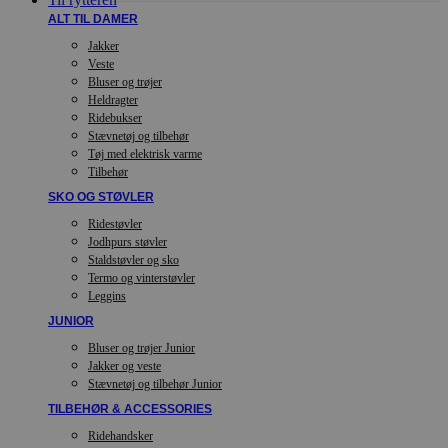
ALT TIL DAMER
Jakker
Veste
Bluser og trøjer
Heldragter
Ridebukser
Stævnetøj og tilbehør
Tøj med elektrisk varme
Tilbehør
SKO OG STØVLER
Ridestøvler
Jodhpurs støvler
Staldstøvler og sko
Termo og vinterstøvler
Leggins
JUNIOR
Bluser og trøjer Junior
Jakker og veste
Stævnetøj og tilbehør Junior
TILBEHØR & ACCESSORIES
Ridehandsker