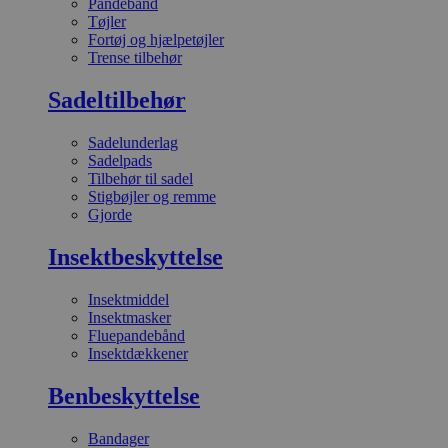
Pandebånd
Tøjler
Fortøj og hjælpetøjler
Trense tilbehør
Sadeltilbehør
Sadelunderlag
Sadelpads
Tilbehør til sadel
Stigbøjler og remme
Gjorde
Insektbeskyttelse
Insektmiddel
Insektmasker
Fluepandebånd
Insektdækkener
Benbeskyttelse
Bandager