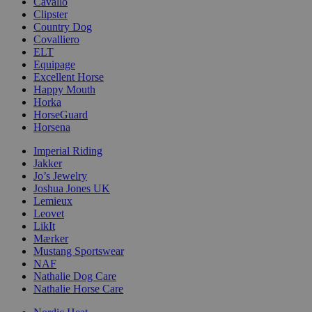
Cavallo
Clipster
Country Dog
Covalliero
ELT
Equipage
Excellent Horse
Happy Mouth
Horka
HorseGuard
Horsena
Imperial Riding
Jakker
Jo’s Jewelry
Joshua Jones UK
Lemieux
Leovet
LikIt
Mærker
Mustang Sportswear
NAF
Nathalie Dog Care
Nathalie Horse Care