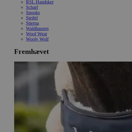
RSL Handsker
Scharf
Spooks
Steifel
Stierna
Waldhausen
Woof Wear
Wooly Wolf
Fremhævet