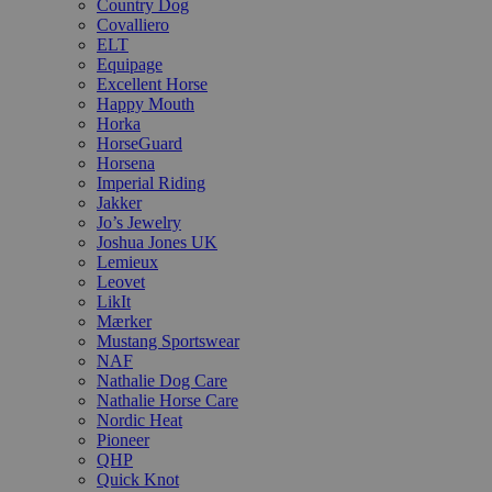
Country Dog
Covalliero
ELT
Equipage
Excellent Horse
Happy Mouth
Horka
HorseGuard
Horsena
Imperial Riding
Jakker
Jo’s Jewelry
Joshua Jones UK
Lemieux
Leovet
LikIt
Mærker
Mustang Sportswear
NAF
Nathalie Dog Care
Nathalie Horse Care
Nordic Heat
Pioneer
QHP
Quick Knot