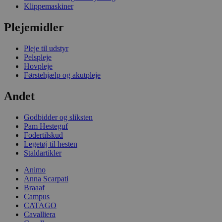
Klippemaskiner
Plejemidler
Pleje til udstyr
Pelspleje
Hovpleje
Førstehjælp og akutpleje
Andet
Godbidder og sliksten
Pam Hesteguf
Fodertilskud
Legetøj til hesten
Staldartikler
Animo
Anna Scarpati
Braaaf
Campus
CATAGO
Cavalliera