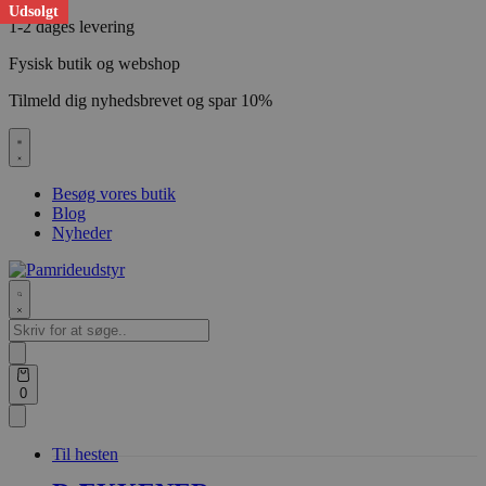
Udsolgt
Skip
1-2 dages levering
to
Fysisk butik og webshop
content
Tilmeld dig nyhedsbrevet og spar 10%
Besøg vores butik
Blog
Nyheder
Search
for:
Search
Open
0
cart
Til hesten