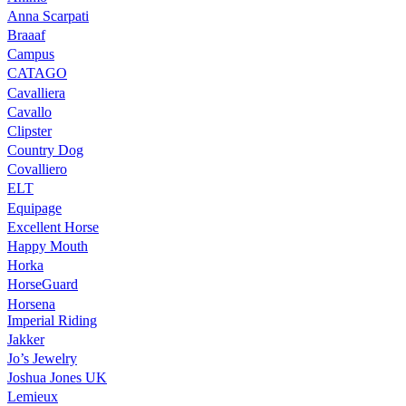
Anna Scarpati
Braaaf
Campus
CATAGO
Cavalliera
Cavallo
Clipster
Country Dog
Covalliero
ELT
Equipage
Excellent Horse
Happy Mouth
Horka
HorseGuard
Horsena
Imperial Riding
Jakker
Jo’s Jewelry
Joshua Jones UK
Lemieux