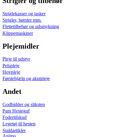
Strigler og tilbehør
Striglekasser og tasker
Strigler, børster mm.
Flettetilbehør og udsmykning
Klippemaskiner
Plejemidler
Pleje til udstyr
Pelspleje
Hovpleje
Førstehjælp og akutpleje
Andet
Godbidder og sliksten
Pam Hesteguf
Fodertilskud
Legetøj til hesten
Staldartikler
Animo