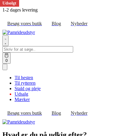
Udsolgt
Skip
1-2 dages levering
to
content
Besøg vores butik
Blog
Nyheder
Search
for:
Open
0
cart
Til hesten
Til rytteren
Stald og pleje
Udsalg
Mærker
Besøg vores butik
Blog
Nyheder
Hvad er du på udkig efter?