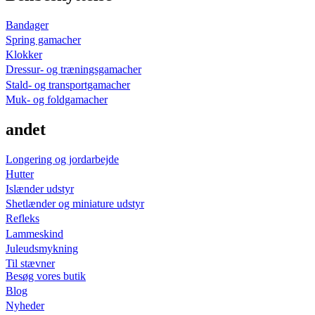
Bandager
Spring gamacher
Klokker
Dressur- og træningsgamacher
Stald- og transportgamacher
Muk- og foldgamacher
andet
Longering og jordarbejde
Hutter
Islænder udstyr
Shetlænder og miniature udstyr
Refleks
Lammeskind
Juleudsmykning
Til stævner
Besøg vores butik
Blog
Nyheder