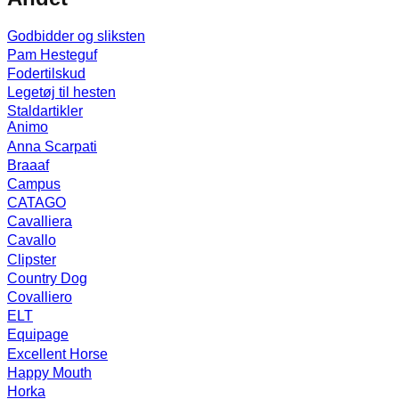
Godbidder og sliksten
Pam Hesteguf
Fodertilskud
Legetøj til hesten
Staldartikler
Animo
Anna Scarpati
Braaaf
Campus
CATAGO
Cavalliera
Cavallo
Clipster
Country Dog
Covalliero
ELT
Equipage
Excellent Horse
Happy Mouth
Horka