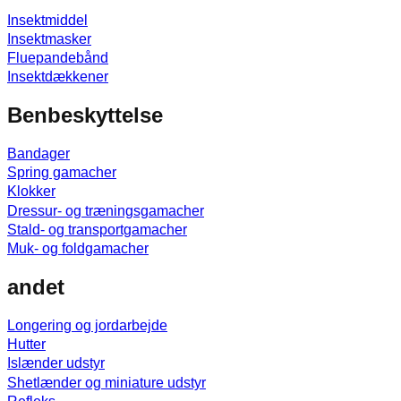
Insektmiddel
Insektmasker
Fluepandebånd
Insektdækkener
Benbeskyttelse
Bandager
Spring gamacher
Klokker
Dressur- og træningsgamacher
Stald- og transportgamacher
Muk- og foldgamacher
andet
Longering og jordarbejde
Hutter
Islænder udstyr
Shetlænder og miniature udstyr