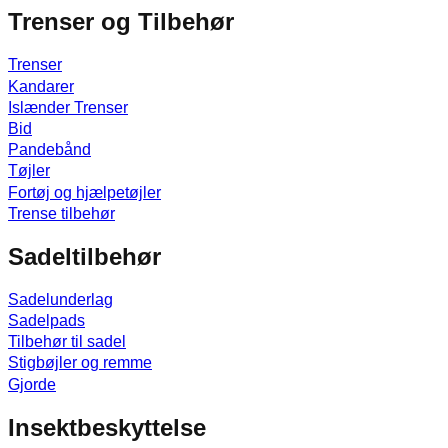
Trenser og Tilbehør
Trenser
Kandarer
Islænder Trenser
Bid
Pandebånd
Tøjler
Fortøj og hjælpetøjler
Trense tilbehør
Sadeltilbehør
Sadelunderlag
Sadelpads
Tilbehør til sadel
Stigbøjler og remme
Gjorde
Insektbeskyttelse