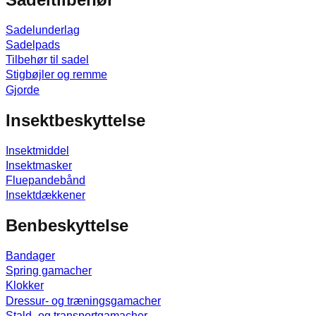
Sadelunderlag
Sadelpads
Tilbehør til sadel
Stigbøjler og remme
Gjorde
Insektbeskyttelse
Insektmiddel
Insektmasker
Fluepandebånd
Insektdækkener
Benbeskyttelse
Bandager
Spring gamacher
Klokker
Dressur- og træningsgamacher
Stald- og transportgamacher