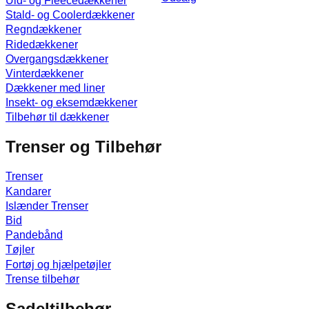
Uld- og Fleecedækkener
Stald- og Coolerdækkener
Regndækkener
Ridedækkener
Overgangsdækkener
Vinterdækkener
Dækkener med liner
Insekt- og eksemdækkener
Tilbehør til dækkener
Trenser og Tilbehør
Trenser
Kandarer
Islænder Trenser
Bid
Pandebånd
Tøjler
Fortøj og hjælpetøjler
Trense tilbehør
Sadeltilbehør