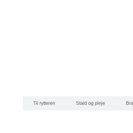
 hesten
Til rytteren
Stald og pleje
Br