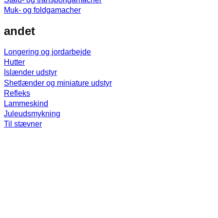
Muk- og foldgamacher
andet
Longering og jordarbejde
Hutter
Islænder udstyr
Shetlænder og miniature udstyr
Refleks
Lammeskind
Juleudsmykning
Til stævner