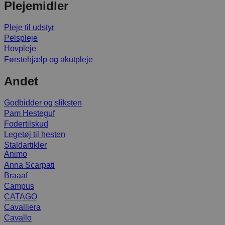
Plejemidler
Pleje til udstyr
Pelspleje
Hovpleje
Førstehjælp og akutpleje
Andet
Godbidder og sliksten
Pam Hesteguf
Fodertilskud
Legetøj til hesten
Staldartikler
Animo
Anna Scarpati
Braaaf
Campus
CATAGO
Cavalliera
Cavallo