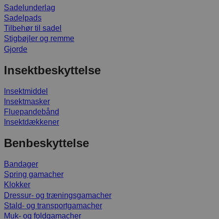
Sadelunderlag
Sadelpads
Tilbehør til sadel
Stigbøjler og remme
Gjorde
Insektbeskyttelse
Insektmiddel
Insektmasker
Fluepandebånd
Insektdækkener
Benbeskyttelse
Bandager
Spring gamacher
Klokker
Dressur- og træningsgamacher
Stald- og transportgamacher
Muk- og foldgamacher