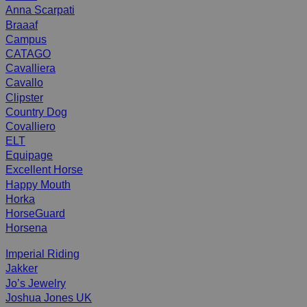
Anna Scarpati
Braaaf
Campus
CATAGO
Cavalliera
Cavallo
Clipster
Country Dog
Covalliero
ELT
Equipage
Excellent Horse
Happy Mouth
Horka
HorseGuard
Horsena
Imperial Riding
Jakker
Jo’s Jewelry
Joshua Jones UK