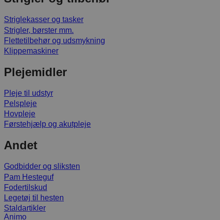
Striglekasser og tasker
Strigler, børster mm.
Flettetilbehør og udsmykning
Klippemaskiner
Plejemidler
Pleje til udstyr
Pelspleje
Hovpleje
Førstehjælp og akutpleje
Andet
Godbidder og sliksten
Pam Hesteguf
Fodertilskud
Legetøj til hesten
Staldartikler
Animo