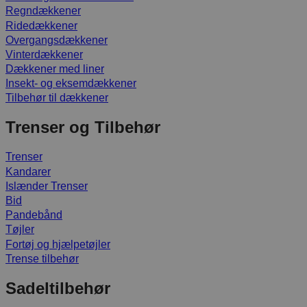
Regndækkener
Ridedækkener
Overgangsdækkener
Vinterdækkener
Dækkener med liner
Insekt- og eksemdækkener
Tilbehør til dækkener
Trenser og Tilbehør
Trenser
Kandarer
Islænder Trenser
Bid
Pandebånd
Tøjler
Fortøj og hjælpetøjler
Trense tilbehør
Sadeltilbehør