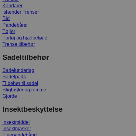
Kandarer
Islænder Trenser
Bid
Pandebånd
Tøjler
Fortøj og hjælpetøjler
Trense tilbehør
Sadeltilbehør
Sadelunderlag
Sadelpads
Tilbehør til sadel
Stigbøjler og remme
Gjorde
Insektbeskyttelse
Insektmiddel
Insektmasker
Fluepandebånd