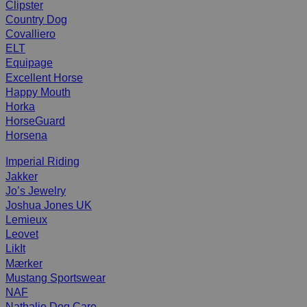
Clipster
Country Dog
Covalliero
ELT
Equipage
Excellent Horse
Happy Mouth
Horka
HorseGuard
Horsena
Imperial Riding
Jakker
Jo’s Jewelry
Joshua Jones UK
Lemieux
Leovet
LikIt
Mærker
Mustang Sportswear
NAF
Nathalie Dog Care