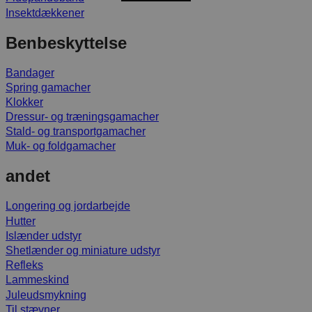
Insektdækkener
Benbeskyttelse
Bandager
Spring gamacher
Klokker
Dressur- og træningsgamacher
Stald- og transportgamacher
Muk- og foldgamacher
andet
Longering og jordarbejde
Hutter
Islænder udstyr
Shetlænder og miniature udstyr
Refleks
Lammeskind
Juleudsmykning
Til stævner