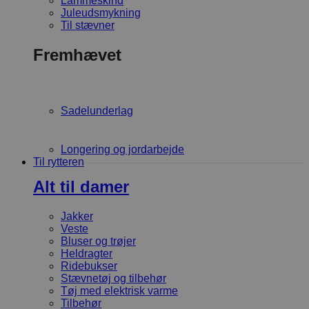
Lammeskind
Juleudsmykning
Til stævner
Fremhævet
Sadelunderlag
Longering og jordarbejde
Til rytteren
Alt til damer
Jakker
Veste
Bluser og trøjer
Heldragter
Ridebukser
Stævnetøj og tilbehør
Tøj med elektrisk varme
Tilbehør