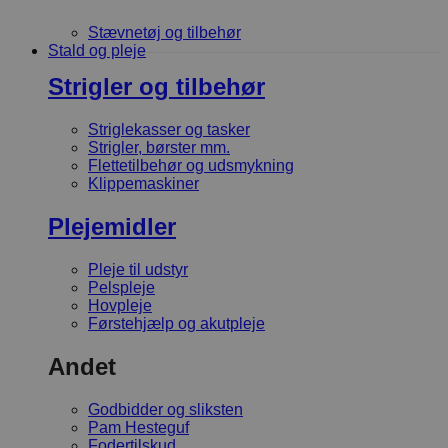
Stævnetøj og tilbehør
Stald og pleje
Strigler og tilbehør
Striglekasser og tasker
Strigler, børster mm.
Flettetilbehør og udsmykning
Klippemaskiner
Plejemidler
Pleje til udstyr
Pelspleje
Hovpleje
Førstehjælp og akutpleje
Andet
Godbidder og sliksten
Pam Hesteguf
Fodertilskud