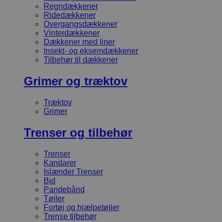
Regndækkener
Ridedækkener
Overgangsdækkener
Vinterdækkener
Dækkener med liner
Insekt- og eksemdækkener
Tilbehør til dækkener
Grimer og træktov
Træktov
Grimer
Trenser og tilbehør
Trenser
Kandarer
Islænder Trenser
Bid
Pandebånd
Tøjler
Fortøj og hjælpetøjler
Trense tilbehør