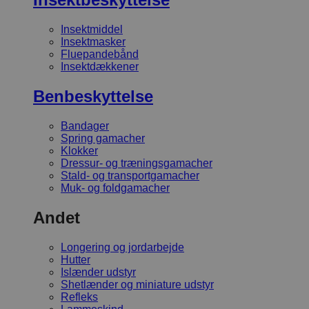
Insektmiddel
Insektmasker
Fluepandebånd
Insektdækkener
Benbeskyttelse
Bandager
Spring gamacher
Klokker
Dressur- og træningsgamacher
Stald- og transportgamacher
Muk- og foldgamacher
Andet
Longering og jordarbejde
Hutter
Islænder udstyr
Shetlænder og miniature udstyr
Refleks