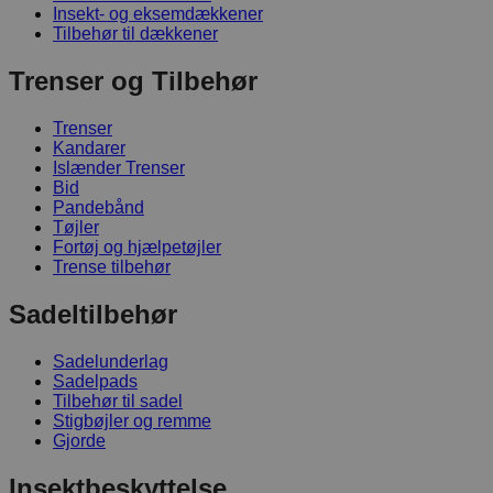
Insekt- og eksemdækkener
Tilbehør til dækkener
Trenser og Tilbehør
Trenser
Kandarer
Islænder Trenser
Bid
Pandebånd
Tøjler
Fortøj og hjælpetøjler
Trense tilbehør
Sadeltilbehør
Sadelunderlag
Sadelpads
Tilbehør til sadel
Stigbøjler og remme
Gjorde
Insektbeskyttelse