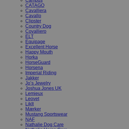
Campus
CATAGO
Cavalliera
Cavallo
Clipster
Country Dog
Covalliero
ELT
Equipage
Excellent Horse
Happy Mouth
Horka
HorseGuard
Horsena
Imperial Riding
Jakker
Jo’s Jewelry
Joshua Jones UK
Lemieux
Leovet
LikIt
Mærker
Mustang Sportswear
NAF
Nathalie Dog Care