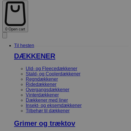
0
Open cart
Til hesten
DÆKKENER
Uld- og Fleecedækkener
Stald- og Coolerdækkener
Regndækkener
Ridedækkener
Overgangsdækkener
Vinterdækkener
Dækkener med liner
Insekt- og eksemdækkener
Tilbehør til dækkener
Grimer og træktov