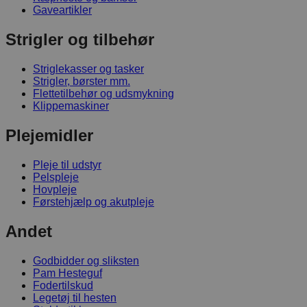
Gaveartikler
Strigler og tilbehør
Striglekasser og tasker
Strigler, børster mm.
Flettetilbehør og udsmykning
Klippemaskiner
Plejemidler
Pleje til udstyr
Pelspleje
Hovpleje
Førstehjælp og akutpleje
Andet
Godbidder og sliksten
Pam Hesteguf
Fodertilskud
Legetøj til hesten