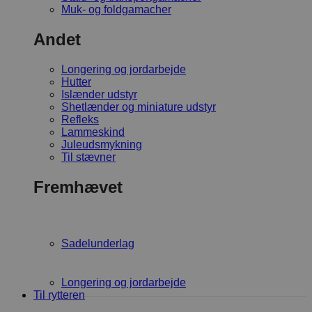
Muk- og foldgamacher
Andet
Longering og jordarbejde
Hutter
Islænder udstyr
Shetlænder og miniature udstyr
Refleks
Lammeskind
Juleudsmykning
Til stævner
Fremhævet
Sadelunderlag
Longering og jordarbejde
Til rytteren