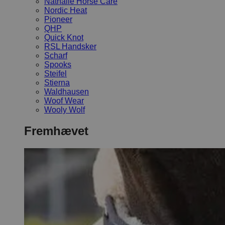
Nathalie Horse Care
Nordic Heat
Pioneer
QHP
Quick Knot
RSL Handsker
Scharf
Spooks
Steifel
Stierna
Waldhausen
Woof Wear
Wooly Wolf
Fremhævet