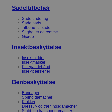
Sadeltilbehør
Sadelunderlag
Sadelpads
Tilbehør til sadel
Stigbøjler og remme
Gjorde
Insektbeskyttelse
Insektmiddel
Insektmasker
Fluepandebånd
Insektdækkener
Benbeskyttelse
Bandager
Spring gamacher
Klokker
Dressur- og træningsgamacher
Stald- og transportgamacher