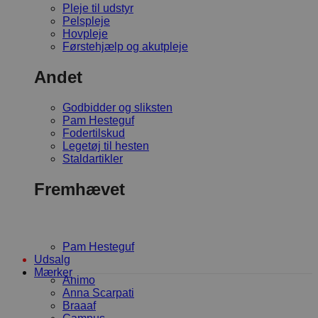
Pleje til udstyr
Pelspleje
Hovpleje
Førstehjælp og akutpleje
Andet
Godbidder og sliksten
Pam Hesteguf
Fodertilskud
Legetøj til hesten
Staldartikler
Fremhævet
Pam Hesteguf
Udsalg
Mærker
Animo
Anna Scarpati
Braaaf