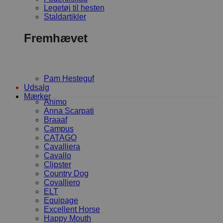
Legetøj til hesten
Staldartikler
Fremhævet
Pam Hesteguf
Udsalg
Mærker
Animo
Anna Scarpati
Braaaf
Campus
CATAGO
Cavalliera
Cavallo
Clipster
Country Dog
Covalliero
ELT
Equipage
Excellent Horse
Happy Mouth