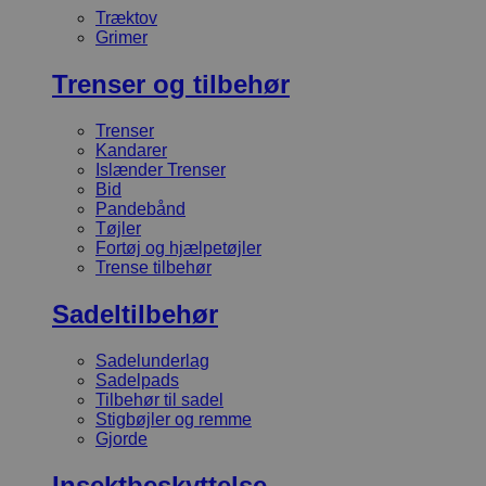
Træktov
Grimer
Trenser og tilbehør
Trenser
Kandarer
Islænder Trenser
Bid
Pandebånd
Tøjler
Fortøj og hjælpetøjler
Trense tilbehør
Sadeltilbehør
Sadelunderlag
Sadelpads
Tilbehør til sadel
Stigbøjler og remme
Gjorde
Insektbeskyttelse