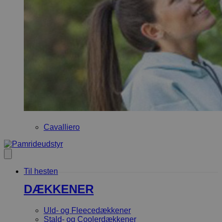
Cavalliero
Til hesten
DÆKKENER
Uld- og Fleecedækkener
Stald- og Coolerdækkener