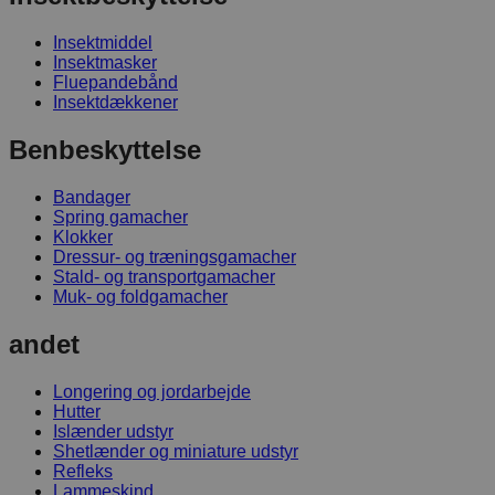
Insektmiddel
Insektmasker
Fluepandebånd
Insektdækkener
Benbeskyttelse
Bandager
Spring gamacher
Klokker
Dressur- og træningsgamacher
Stald- og transportgamacher
Muk- og foldgamacher
andet
Longering og jordarbejde
Hutter
Islænder udstyr
Shetlænder og miniature udstyr
Refleks
Lammeskind