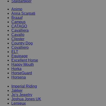
Staldartikler
Animo
Anna Scarpati
Braaaf
Campus
CATAGO
Cavalliera
Cavallo
Clipster
Country Dog
Covalliero
ELT
Equipage
Excellent Horse
Happy Mouth
Horka
HorseGuard
Horsena
Imperial Riding
Jakker
Jo’s Jewelry
Joshua Jones UK
Lemieux