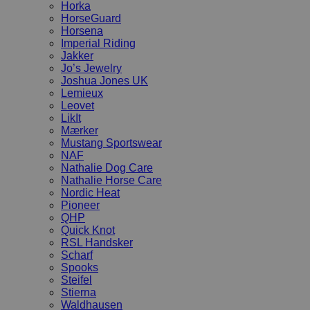
Horka
HorseGuard
Horsena
Imperial Riding
Jakker
Jo’s Jewelry
Joshua Jones UK
Lemieux
Leovet
LikIt
Mærker
Mustang Sportswear
NAF
Nathalie Dog Care
Nathalie Horse Care
Nordic Heat
Pioneer
QHP
Quick Knot
RSL Handsker
Scharf
Spooks
Steifel
Stierna
Waldhausen