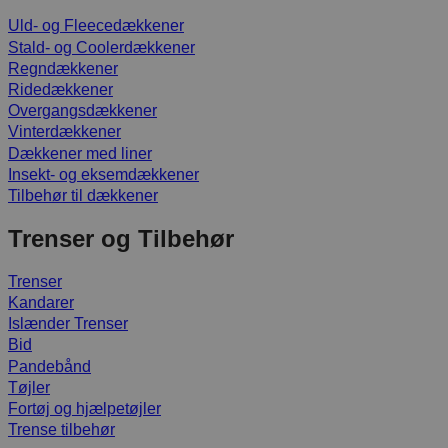
Uld- og Fleecedækkener
Stald- og Coolerdækkener
Regndækkener
Ridedækkener
Overgangsdækkener
Vinterdækkener
Dækkener med liner
Insekt- og eksemdækkener
Tilbehør til dækkener
Trenser og Tilbehør
Trenser
Kandarer
Islænder Trenser
Bid
Pandebånd
Tøjler
Fortøj og hjælpetøjler
Trense tilbehør