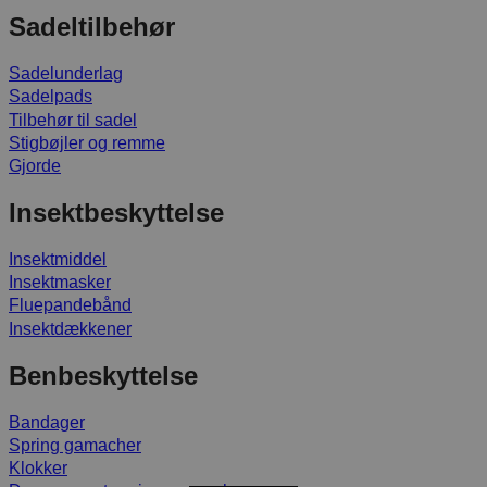
Sadeltilbehør
Sadelunderlag
Sadelpads
Tilbehør til sadel
Stigbøjler og remme
Gjorde
Insektbeskyttelse
Insektmiddel
Insektmasker
Fluepandebånd
Insektdækkener
Benbeskyttelse
Bandager
Spring gamacher
Klokker