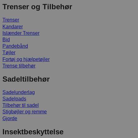
Trenser og Tilbehør
Trenser
Kandarer
Islænder Trenser
Bid
Pandebånd
Tøjler
Fortøj og hjælpetøjler
Trense tilbehør
Sadeltilbehør
Sadelunderlag
Sadelpads
Tilbehør til sadel
Stigbøjler og remme
Gjorde
Insektbeskyttelse