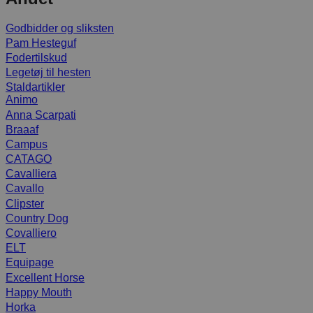
Godbidder og sliksten
Pam Hesteguf
Fodertilskud
Legetøj til hesten
Staldartikler
Animo
Anna Scarpati
Braaaf
Campus
CATAGO
Cavalliera
Cavallo
Clipster
Country Dog
Covalliero
ELT
Equipage
Excellent Horse
Happy Mouth
Horka