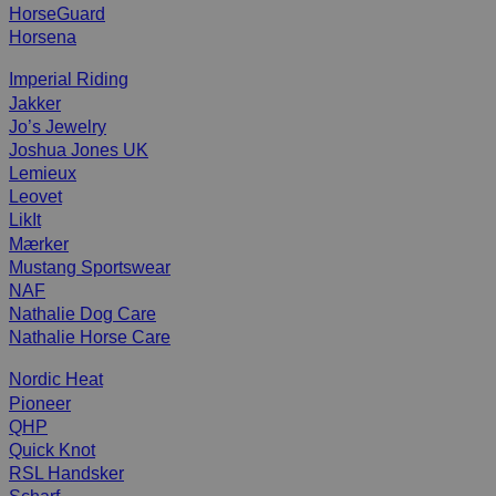
HorseGuard
Horsena
Imperial Riding
Jakker
Jo’s Jewelry
Joshua Jones UK
Lemieux
Leovet
LikIt
Mærker
Mustang Sportswear
NAF
Nathalie Dog Care
Nathalie Horse Care
Nordic Heat
Pioneer
QHP
Quick Knot
RSL Handsker