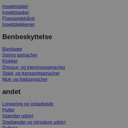
Insektmiddel
Insektmasker
Fluepandebånd
Insektdækkener
Benbeskyttelse
Bandager
Spring gamacher
Klokker
Dressur- og træningsgamacher
Stald- og transportgamacher
Muk- og foldgamacher
andet
Longering og jordarbejde
Hutter
Islænder udstyr
Shetlænder og miniature udstyr