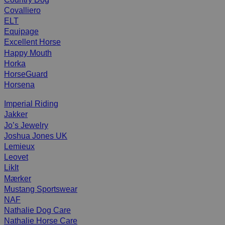
Covalliero
ELT
Equipage
Excellent Horse
Happy Mouth
Horka
HorseGuard
Horsena
Imperial Riding
Jakker
Jo’s Jewelry
Joshua Jones UK
Lemieux
Leovet
LikIt
Mærker
Mustang Sportswear
NAF
Nathalie Dog Care
Nathalie Horse Care