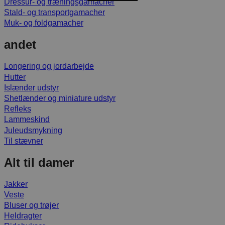
Dressur- og træningsgamacher
Stald- og transportgamacher
Muk- og foldgamacher
andet
Longering og jordarbejde
Hutter
Islænder udstyr
Shetlænder og miniature udstyr
Refleks
Lammeskind
Juleudsmykning
Til stævner
Alt til damer
Jakker
Veste
Bluser og trøjer
Heldragter