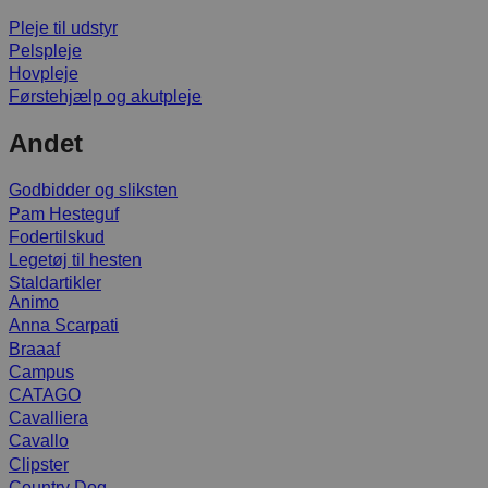
Pleje til udstyr
Pelspleje
Hovpleje
Førstehjælp og akutpleje
Andet
Godbidder og sliksten
Pam Hesteguf
Fodertilskud
Legetøj til hesten
Staldartikler
Animo
Anna Scarpati
Braaaf
Campus
CATAGO
Cavalliera
Cavallo
Clipster
Country Dog