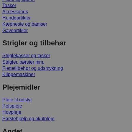
Tasker
Accessories
Hundeartikler
Kæpheste og bamser
Gaveartikler
Strigler og tilbehør
Striglekasser og tasker
Strigler, børster mm.
Flettetilbehør og udsmykning
Klippemaskiner
Plejemidler
Pleje til udstyr
Pelspleje
Hovpleje
Førstehjælp og akutpleje
Andet