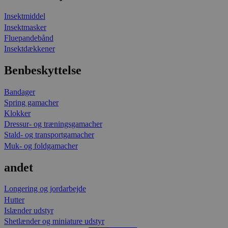
Insektmiddel
Insektmasker
Fluepandebånd
Insektdækkener
Benbeskyttelse
Bandager
Spring gamacher
Klokker
Dressur- og træningsgamacher
Stald- og transportgamacher
Muk- og foldgamacher
andet
Longering og jordarbejde
Hutter
Islænder udstyr
Shetlænder og miniature udstyr