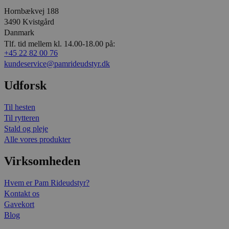
Hornbækvej 188
3490 Kvistgård
Danmark
Tlf. tid mellem kl. 14.00-18.00 på:
+45 22 82 00 76
kundeservice@pamrideudstyr.dk
Udforsk
Til hesten
Til rytteren
Stald og pleje
Alle vores produkter
Virksomheden
Hvem er Pam Rideudstyr?
Kontakt os
Gavekort
Blog