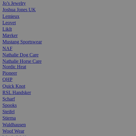
Jo’s Jewelry
Joshua Jones UK
Lemieux
Leovet
LikIt
Mærker
Mustang Sportswear
NAF
Nathalie Dog Care
Nathalie Horse Care
Nordic Heat
Pioneer
QHP
Quick Knot
RSL Handsker
Scharf
Spooks
Steifel
Stierna
Waldhausen
Woof Wear