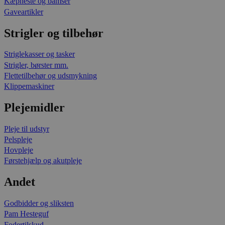
Kæpheste og bamser
Gaveartikler
Strigler og tilbehør
Striglekasser og tasker
Strigler, børster mm.
Flettetilbehør og udsmykning
Klippemaskiner
Plejemidler
Pleje til udstyr
Pelspleje
Hovpleje
Førstehjælp og akutpleje
Andet
Godbidder og sliksten
Pam Hesteguf
Fodertilskud