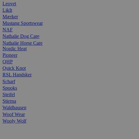
Leovet
LikIt
Mærker
Mustang Sportswear
NAF
Nathalie Dog Care
Nathalie Horse Care
Nordic Heat
Pioneer
QHP
Quick Knot
RSL Handsker
Scharf
Spooks
Steifel
Stierna
Waldhausen
Woof Wear
Wooly Wolf