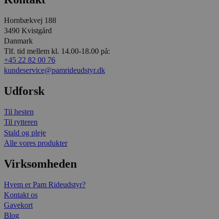
Hornbækvej 188
3490 Kvistgård
Danmark
Tlf. tid mellem kl. 14.00-18.00 på:
+45 22 82 00 76
kundeservice@pamrideudstyr.dk
Udforsk
Til hesten
Til rytteren
Stald og pleje
Alle vores produkter
Virksomheden
Hvem er Pam Rideudstyr?
Kontakt os
Gavekort
Blog