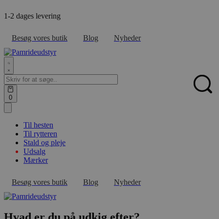
Skip
1-2 dages levering
F
to
content
Besøg vores butik
Blog
Nyheder
Search
for:
Sear
Open
0
cart
Til hesten
Til rytteren
Stald og pleje
Udsalg
Mærker
Besøg vores butik
Blog
Nyheder
Hvad er du på udkig efter?