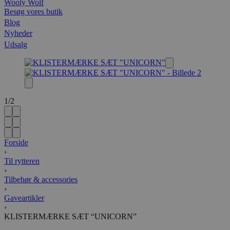
Wooly Wolf
Besøg vores butik
Blog
Nyheder
Udsalg
1
/
2
Forside
›
Til rytteren
›
Tilbehør & accessories
›
Gaveartikler
›
KLISTERMÆRKE SÆT “UNICORN”