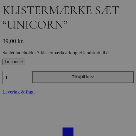
KLISTERMÆRKE SÆT
“UNICORN”
39,00
kr.
Sættet indeholder 3 klistermærkeark og et landskab til design. Fra 3+ år. Mål på pakken: ca. 17,5 cm x 24,5 cm x 1 cm
KLISTERMÆRKE
Tilføj til kurv
SÆT
"UNICORN"
antal
Levering & fragt