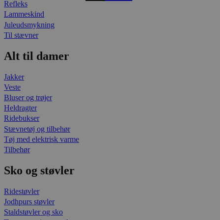
Refleks
Lammeskind
Juleudsmykning
Til stævner
Alt til damer
Jakker
Veste
Bluser og trøjer
Heldragter
Ridebukser
Stævnetøj og tilbehør
Tøj med elektrisk varme
Tilbehør
Sko og støvler
Ridestøvler
Jodhpurs støvler
Staldstøvler og sko