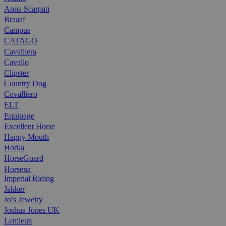
Anna Scarpati
Braaaf
Campus
CATAGO
Cavalliera
Cavallo
Clipster
Country Dog
Covalliero
ELT
Equipage
Excellent Horse
Happy Mouth
Horka
HorseGuard
Horsena
Imperial Riding
Jakker
Jo’s Jewelry
Joshua Jones UK
Lemieux