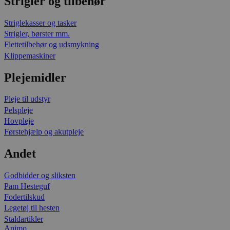
Strigler og tilbehør
Striglekasser og tasker
Strigler, børster mm.
Flettetilbehør og udsmykning
Klippemaskiner
Plejemidler
Pleje til udstyr
Pelspleje
Hovpleje
Førstehjælp og akutpleje
Andet
Godbidder og sliksten
Pam Hesteguf
Fodertilskud
Legetøj til hesten
Staldartikler
Animo