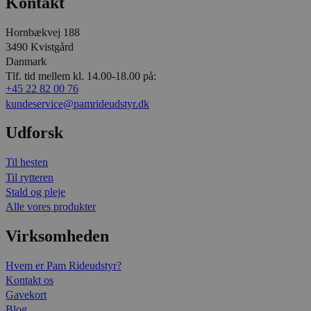
Kontakt
Hornbækvej 188
3490 Kvistgård
Danmark
Tlf. tid mellem kl. 14.00-18.00 på:
+45 22 82 00 76
kundeservice@pamrideudstyr.dk
Udforsk
Til hesten
Til rytteren
Stald og pleje
Alle vores produkter
Virksomheden
Hvem er Pam Rideudstyr?
Kontakt os
Gavekort
Blog