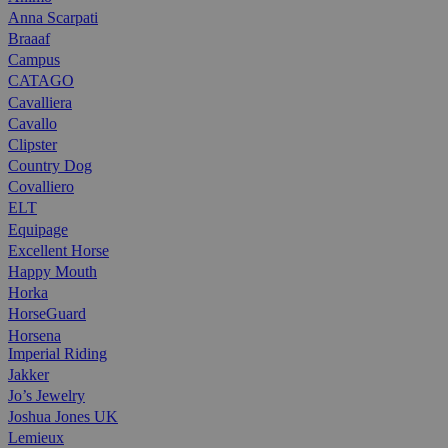
Anna Scarpati
Braaaf
Campus
CATAGO
Cavalliera
Cavallo
Clipster
Country Dog
Covalliero
ELT
Equipage
Excellent Horse
Happy Mouth
Horka
HorseGuard
Horsena
Imperial Riding
Jakker
Jo’s Jewelry
Joshua Jones UK
Lemieux