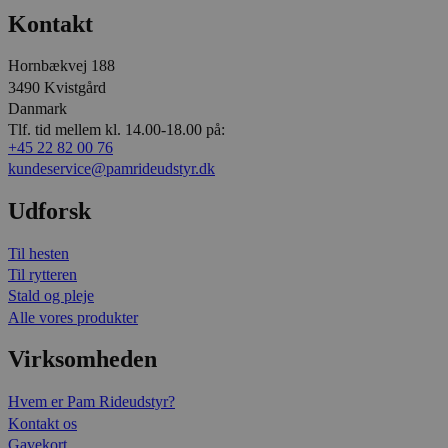
Kontakt
Hornbækvej 188
3490 Kvistgård
Danmark
Tlf. tid mellem kl. 14.00-18.00 på:
+45 22 82 00 76
kundeservice@pamrideudstyr.dk
Udforsk
Til hesten
Til rytteren
Stald og pleje
Alle vores produkter
Virksomheden
Hvem er Pam Rideudstyr?
Kontakt os
Gavekort