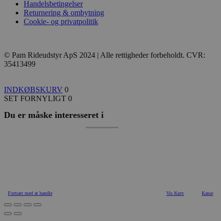
Handelsbetingelser
Returnering & ombytning
Cookie- og privatpolitik
© Pam Rideudstyr ApS 2024 | Alle rettigheder forbeholdt. CVR:
35413499
INDKØBSKURV
0
SET FORNYLIGT
0
Du er måske interesseret i
Fortsæt med at handle
Vis Kurv
Kasse