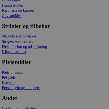
Accessories
Hundeartikler
Kæpheste og bamser
Gaveartikler
Strigler og tilbehør
Striglekasser og tasker
Strigler, børster mm.
Flettetilbehør og udsmykning
Klippemaskiner
Plejemidler
Pleje til udstyr
Pelspleje
Hovpleje
Førstehjælp og akutpleje
Andet
Godbidder og sliksten