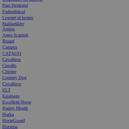
Pam Hesteguf
Fodertilskud
Legetøj til hesten
Staldartikler
Animo
Anna Scarpati
Braaaf
Campus
CATAGO
Cavalliera
Cavallo
Clipster
Country Dog
Covalliero
ELT
Equipage
Excellent Horse
Happy Mouth
Horka
HorseGuard
Horsena