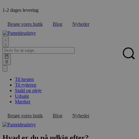
Skip
1-2 dages levering
F
to
content
Besøg vores butik
Blog
Nyheder
Search
for:
Sear
Open
0
cart
Til hesten
Til rytteren
Stald og pleje
Udsalg
Mærker
Besøg vores butik
Blog
Nyheder
Hvad er du på udkig efter?