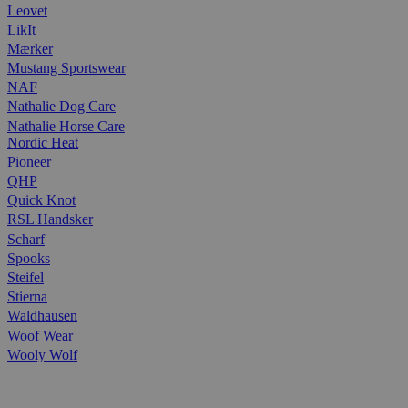
Leovet
LikIt
Mærker
Mustang Sportswear
NAF
Nathalie Dog Care
Nathalie Horse Care
Nordic Heat
Pioneer
QHP
Quick Knot
RSL Handsker
Scharf
Spooks
Steifel
Stierna
Waldhausen
Woof Wear
Wooly Wolf