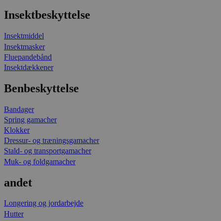
Insektbeskyttelse
Insektmiddel
Insektmasker
Fluepandebånd
Insektdækkener
Benbeskyttelse
Bandager
Spring gamacher
Klokker
Dressur- og træningsgamacher
Stald- og transportgamacher
Muk- og foldgamacher
andet
Longering og jordarbejde
Hutter