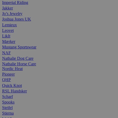
Imperial Riding
Jakker
Jo’s Jewelry
Joshua Jones UK
Lemieux
Leovet
LikIt
Mærker
Mustang Sportswear
NAF
Nathalie Dog Care
Nathalie Horse Care
Nordic Heat
Pioneer
QHP
Quick Knot
RSL Handsker
Scharf
Spooks
Steifel
Stierna