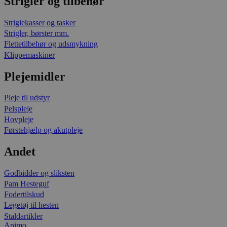
Strigler og tilbehør
Striglekasser og tasker
Strigler, børster mm.
Flettetilbehør og udsmykning
Klippemaskiner
Plejemidler
Pleje til udstyr
Pelspleje
Hovpleje
Førstehjælp og akutpleje
Andet
Godbidder og sliksten
Pam Hesteguf
Fodertilskud
Legetøj til hesten
Staldartikler
Animo