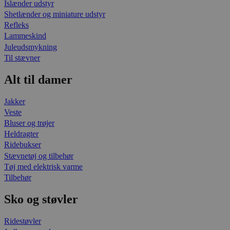
Islænder udstyr
Shetlænder og miniature udstyr
Refleks
Lammeskind
Juleudsmykning
Til stævner
Alt til damer
Jakker
Veste
Bluser og trøjer
Heldragter
Ridebukser
Stævnetøj og tilbehør
Tøj med elektrisk varme
Tilbehør
Sko og støvler
Ridestøvler