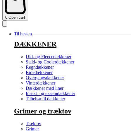
0
Open cart
Til hesten
DÆKKENER
Uld- og Fleecedækkener
Stald- og Coolerdækkener
Regndækkener
Ridedækkener
Overgangsdækkener
Vinterdækkener
Dækkener med liner
Insekt- og eksemdækkener
Tilbehør til dækkener
Grimer og træktov
Træktov
Grimer