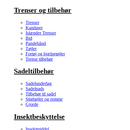
Trenser og tilbehør
Trenser
Kandarer
Islænder Trenser
Bid
Pandebånd
Tøjler
Fortøj og hjælpetøjler
Trense tilbehør
Sadeltilbehør
Sadelunderlag
Sadelpads
Tilbehør til sadel
Stigbøjler og remme
Gjorde
Insektbeskyttelse
Insektmiddel