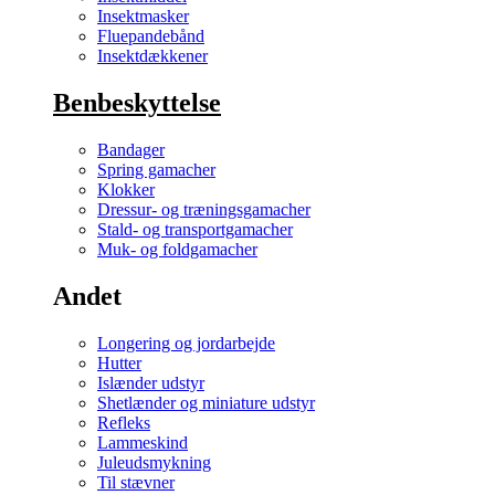
Insektmasker
Fluepandebånd
Insektdækkener
Benbeskyttelse
Bandager
Spring gamacher
Klokker
Dressur- og træningsgamacher
Stald- og transportgamacher
Muk- og foldgamacher
Andet
Longering og jordarbejde
Hutter
Islænder udstyr
Shetlænder og miniature udstyr
Refleks
Lammeskind
Juleudsmykning
Til stævner