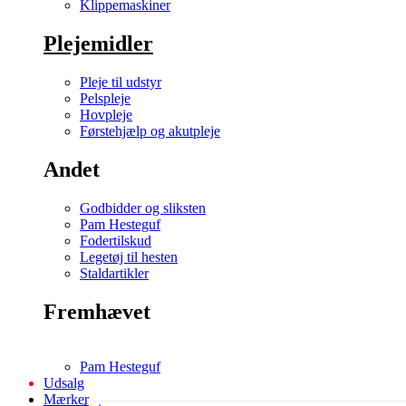
Klippemaskiner
Plejemidler
Pleje til udstyr
Pelspleje
Hovpleje
Førstehjælp og akutpleje
Andet
Godbidder og sliksten
Pam Hesteguf
Fodertilskud
Legetøj til hesten
Staldartikler
Fremhævet
Pam Hesteguf
Udsalg
Mærker