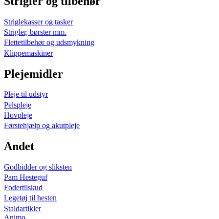
Strigler og tilbehør
Striglekasser og tasker
Strigler, børster mm.
Flettetilbehør og udsmykning
Klippemaskiner
Plejemidler
Pleje til udstyr
Pelspleje
Hovpleje
Førstehjælp og akutpleje
Andet
Godbidder og sliksten
Pam Hesteguf
Fodertilskud
Legetøj til hesten
Staldartikler
Animo