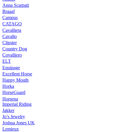
Anna Scarpati
Braaaf
Campus
CATAGO
Cavalliera
Cavallo
Clipster
Country Dog
Covalliero
ELT
Equipage
Excellent Horse
Happy Mouth
Horka
HorseGuard
Horsena
Imperial Riding
Jakker
Jo’s Jewelry
Joshua Jones UK
Lemieux