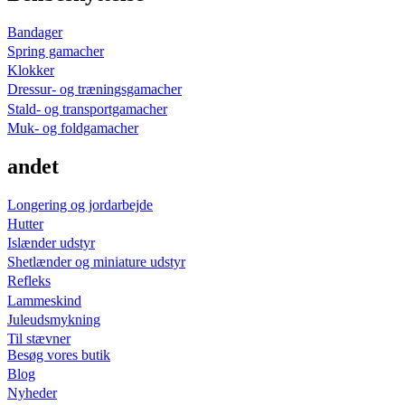
Bandager
Spring gamacher
Klokker
Dressur- og træningsgamacher
Stald- og transportgamacher
Muk- og foldgamacher
andet
Longering og jordarbejde
Hutter
Islænder udstyr
Shetlænder og miniature udstyr
Refleks
Lammeskind
Juleudsmykning
Til stævner
Besøg vores butik
Blog
Nyheder