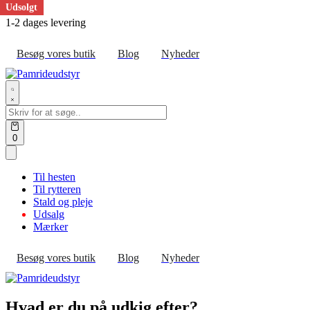
Udsolgt
Skip
1-2 dages levering
to
content
Besøg vores butik
Blog
Nyheder
Search
for:
Open
0
cart
Til hesten
Til rytteren
Stald og pleje
Udsalg
Mærker
Besøg vores butik
Blog
Nyheder
Hvad er du på udkig efter?