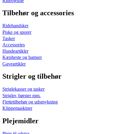
Ridehjelme
Tilbehør og accessories
Ridehandsker
Piske og sporer
Tasker
Accessories
Hundeartikler
Kæpheste og bamser
Gaveartikler
Strigler og tilbehør
Striglekasser og tasker
Strigler, børster mm.
Flettetilbehør og udsmykning
Klippemaskiner
Plejemidler
Pleje til udstyr