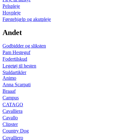
Pelspleje
Hovpleje
Førstehjælp og akutpleje
Andet
Godbidder og sliksten
Pam Hesteguf
Fodertilskud
Legetøj til hesten
Staldartikler
Animo
Anna Scarpati
Braaaf
Campus
CATAGO
Cavalliera
Cavallo
Clipster
Country Dog
Covalliero