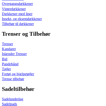
Overgangsdækkener
Vinterdækkener
Dækkener med liner
Insekt- og eksemdækkener
Tilbehør til dækkener
Trenser og Tilbehør
Trenser
Kandarer
Islænder Trenser
Bid
Pandebånd
Tøjler
Fortøj og hjælpetøjler
Trense tilbehør
Sadeltilbehør
Sadelunderlag
Sadelpads