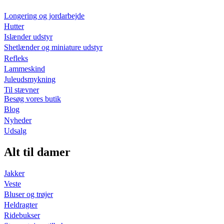
Longering og jordarbejde
Hutter
Islænder udstyr
Shetlænder og miniature udstyr
Refleks
Lammeskind
Juleudsmykning
Til stævner
Besøg vores butik
Blog
Nyheder
Udsalg
Alt til damer
Jakker
Veste
Bluser og trøjer
Heldragter
Ridebukser