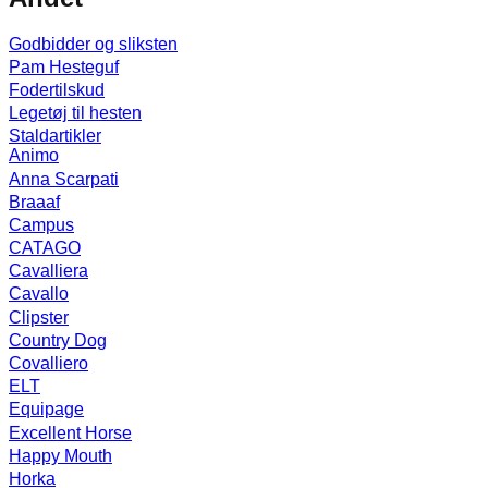
Godbidder og sliksten
Pam Hesteguf
Fodertilskud
Legetøj til hesten
Staldartikler
Animo
Anna Scarpati
Braaaf
Campus
CATAGO
Cavalliera
Cavallo
Clipster
Country Dog
Covalliero
ELT
Equipage
Excellent Horse
Happy Mouth
Horka