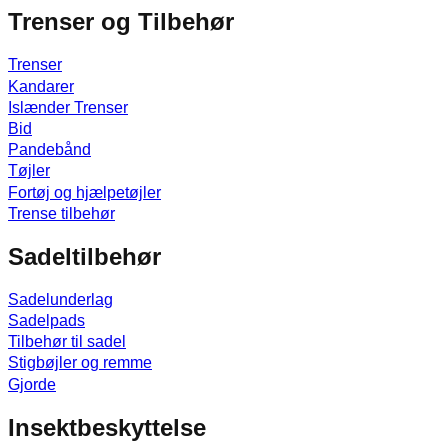
Trenser og Tilbehør
Trenser
Kandarer
Islænder Trenser
Bid
Pandebånd
Tøjler
Fortøj og hjælpetøjler
Trense tilbehør
Sadeltilbehør
Sadelunderlag
Sadelpads
Tilbehør til sadel
Stigbøjler og remme
Gjorde
Insektbeskyttelse