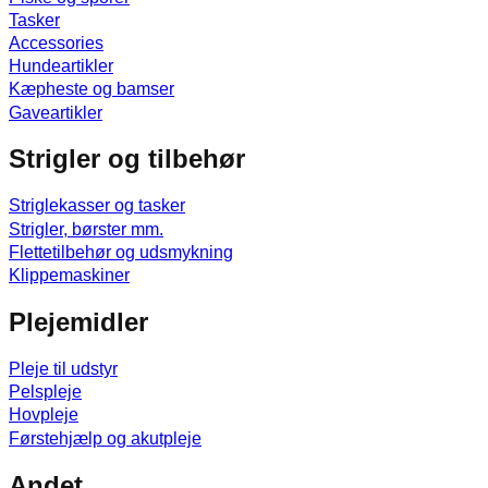
Tasker
Accessories
Hundeartikler
Kæpheste og bamser
Gaveartikler
Strigler og tilbehør
Striglekasser og tasker
Strigler, børster mm.
Flettetilbehør og udsmykning
Klippemaskiner
Plejemidler
Pleje til udstyr
Pelspleje
Hovpleje
Førstehjælp og akutpleje
Andet