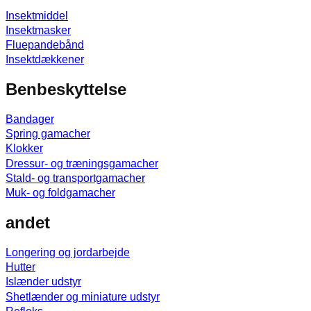
Insektmiddel
Insektmasker
Fluepandebånd
Insektdækkener
Benbeskyttelse
Bandager
Spring gamacher
Klokker
Dressur- og træningsgamacher
Stald- og transportgamacher
Muk- og foldgamacher
andet
Longering og jordarbejde
Hutter
Islænder udstyr
Shetlænder og miniature udstyr