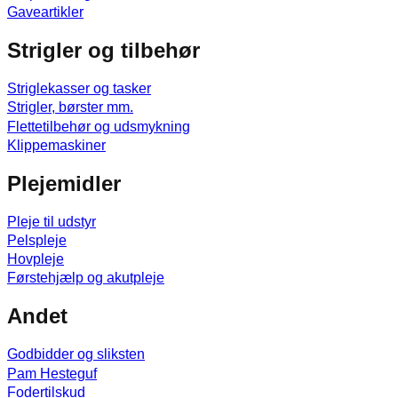
Gaveartikler
Strigler og tilbehør
Striglekasser og tasker
Strigler, børster mm.
Flettetilbehør og udsmykning
Klippemaskiner
Plejemidler
Pleje til udstyr
Pelspleje
Hovpleje
Førstehjælp og akutpleje
Andet
Godbidder og sliksten
Pam Hesteguf
Fodertilskud