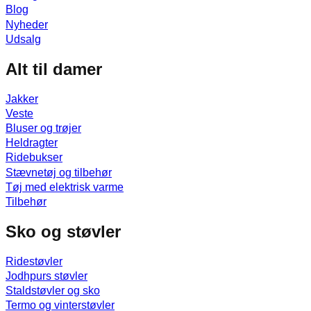
Blog
Nyheder
Udsalg
Alt til damer
Jakker
Veste
Bluser og trøjer
Heldragter
Ridebukser
Stævnetøj og tilbehør
Tøj med elektrisk varme
Tilbehør
Sko og støvler
Ridestøvler
Jodhpurs støvler
Staldstøvler og sko
Termo og vinterstøvler