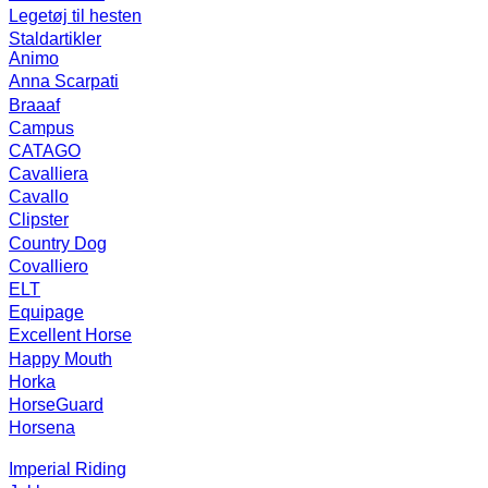
Legetøj til hesten
Staldartikler
Animo
Anna Scarpati
Braaaf
Campus
CATAGO
Cavalliera
Cavallo
Clipster
Country Dog
Covalliero
ELT
Equipage
Excellent Horse
Happy Mouth
Horka
HorseGuard
Horsena
Imperial Riding