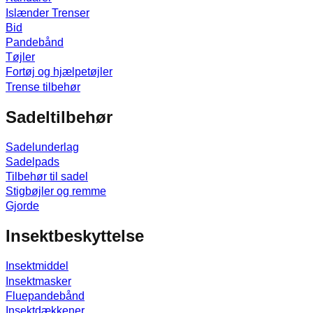
Islænder Trenser
Bid
Pandebånd
Tøjler
Fortøj og hjælpetøjler
Trense tilbehør
Sadeltilbehør
Sadelunderlag
Sadelpads
Tilbehør til sadel
Stigbøjler og remme
Gjorde
Insektbeskyttelse
Insektmiddel
Insektmasker
Fluepandebånd
Insektdækkener