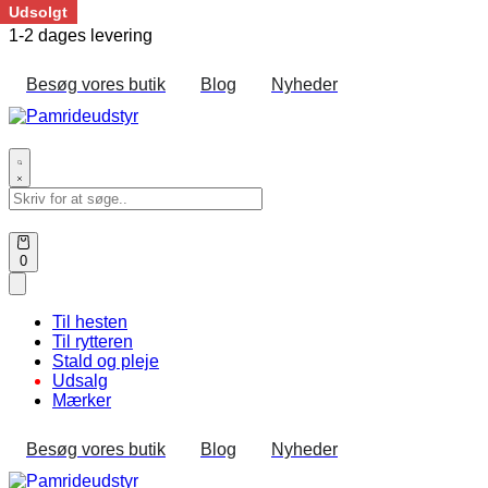
Udsolgt
Skip
1-2 dages levering
to
content
Besøg vores butik
Blog
Nyheder
Search
for:
Open
0
cart
Til hesten
Til rytteren
Stald og pleje
Udsalg
Mærker
Besøg vores butik
Blog
Nyheder